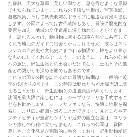
た森林、広大な草原、美しい湖など、息を呑むような景観
でも知られています。これらの多様な地形は、写真撮影、
自然散策、そして風光明媚なドライブに最適な背景を提供
します。公園によっては古代遺跡もあり、冒険に歴史的な
要素を加え、地域の文化遺産に深く触れることができま
す。訪れる人々は、動植物に関する知識を熱心に共有して
くれる地元のガイドに出会うかもしれません。彼らはスリ
ランカの自然史や文化史にまつわる物語で、旅をより豊か
なものにしてくれるでしょう。このように、これらの公園
への旅は、野生生物との出会いだけでなく、土地とその遺
産との繋がりを深める旅でもあるのです。.
これらの国立公園を訪れるのに最適な時期は、一般的に乾
季の5月から9月です。この時期は動物たちが水場周辺に集
まることが多く、野生動物との遭遇頻度が高くなります。
訪問を最大限に楽しむには、ジープサファリを予約するこ
とをお勧めします。ジープサファリなら、快適に地形を探
索し、より広い範囲を巡ることができます。見どころやア
クティビティが豊富なシギリヤ近郊の国立公園は、スリラ
ンカ旅行の行程に欠かせません。これらの公園は、冒険、
美しさ、文化発見が刺激的に融合しており、野生動物愛好