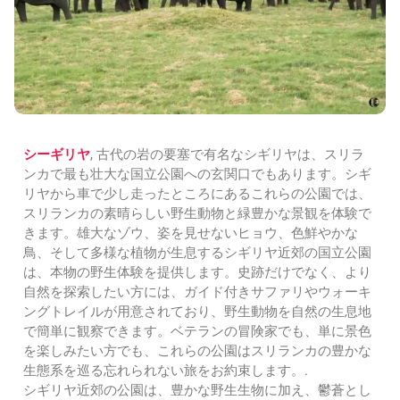
シーギリヤ
, 古代の岩の要塞で有名なシギリヤは、スリラ
ンカで最も壮大な国立公園への玄関口でもあります。シギ
リヤから車で少し走ったところにあるこれらの公園では、
スリランカの素晴らしい野生動物と緑豊かな景観を体験で
きます。雄大なゾウ、姿を見せないヒョウ、色鮮やかな
鳥、そして多様な植物が生息するシギリヤ近郊の国立公園
は、本物の野生体験を提供します。史跡だけでなく、より
自然を探索したい方には、ガイド付きサファリやウォーキ
ングトレイルが用意されており、野生動物を自然の生息地
で簡単に観察できます。ベテランの冒険家でも、単に景色
を楽しみたい方でも、これらの公園はスリランカの豊かな
生態系を巡る忘れられない旅をお約束します。.
シギリヤ近郊の公園は、豊かな野生生物に加え、鬱蒼とし