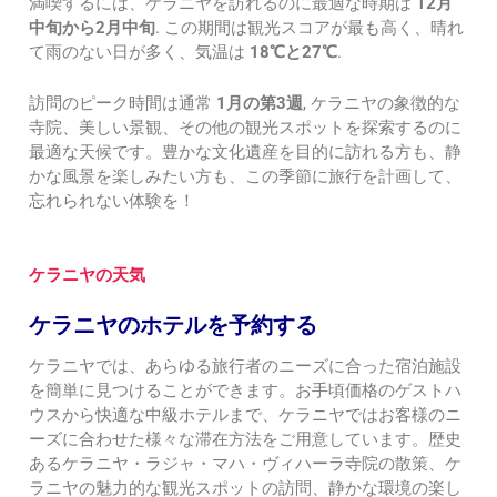
満喫するには、ケラニヤを訪れるのに最適な時期は
12月
中旬から2月中旬
. この期間は観光スコアが最も高く、晴れ
て雨のない日が多く、気温は
18℃と27℃
.
訪問のピーク時間は通常
1月の第3週
, ケラニヤの象徴的な
寺院、美しい景観、その他の観光スポットを探索するのに
最適な天候です。豊かな文化遺産を目的に訪れる方も、静
かな風景を楽しみたい方も、この季節に旅行を計画して、
忘れられない体験を！
ケラニヤの天気
ケラニヤのホテルを予約する
ケラニヤでは、あらゆる旅行者のニーズに合った宿泊施設
を簡単に見つけることができます。お手頃価格のゲストハ
ウスから快適な中級ホテルまで、ケラニヤではお客様のニ
ーズに合わせた様々な滞在方法をご用意しています。歴史
あるケラニヤ・ラジャ・マハ・ヴィハーラ寺院の散策、ケ
ラニヤの魅力的な観光スポットの訪問、静かな環境の楽し