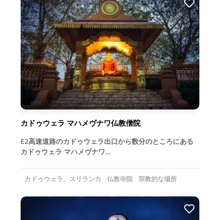
カドゥウェラ マハメヴナワ仏教僧院
E2高速道路のカドゥウェラ出口から数分のところにある
カドゥウェラ マハメヴナワ…
カドゥウェラ、スリランカ
仏教寺院
宗教的な場所