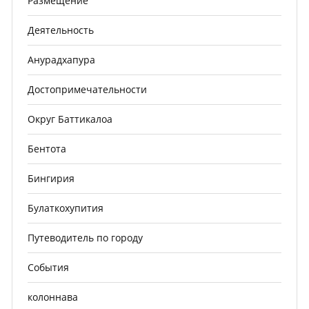
Размещение
Деятельность
Анурадхапура
Достопримечательности
Округ Баттикалоа
Бентота
Бингирия
Булаткохупития
Путеводитель по городу
События
колоннава