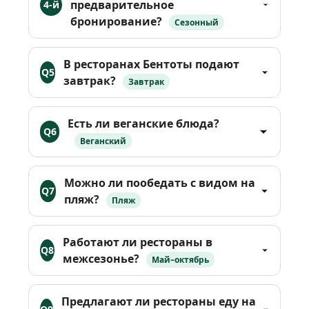
предварительное
4-й
бронирование?
Сезонный
квартал
В ресторанах Бентоты подают
Q5
завтрак?
Завтрак
Есть ли веганские блюда?
Q6
Веганский
Можно ли пообедать с видом на
Q7
пляж?
Пляж
Работают ли рестораны в
Q8
межсезонье?
Май–октябрь
Предлагают ли рестораны еду на