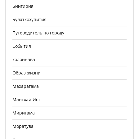
Бингирия
Булаткохупития
Путеводитель по городу
События
колоннава
Образ жизни
Махарагама
Мантхай Ист
Миригама
Моратува