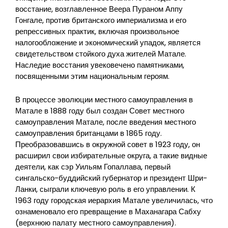
восстание, возглавленное Веера Пураном Аппу
Гонгале, против британского империализма и его
репрессивных практик, включая произвольное
налогообложение и экономический упадок, является
свидетельством стойкого духа жителей Матале.
Наследие восстания увековечено памятниками,
посвященными этим национальным героям.
В процессе эволюции местного самоуправления в
Матале в 1888 году был создан Совет местного
самоуправления Матале, после введения местного
самоуправления британцами в 1865 году.
Преобразовавшись в окружной совет в 1923 году, он
расширил свои избирательные округа, а такие видные
деятели, как сэр Уильям Гопаллава, первый
сингальско-буддийский губернатор и президент Шри-
Ланки, сыграли ключевую роль в его управлении. К
1963 году городская иерархия Матале увеличилась, что
ознаменовало его превращение в Маханагара Сабху
(верхнюю палату местного самоуправления).