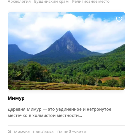
Археология
Буддийский храм
Религиозное место
Мимур
Деревня Мимур — это уединенное и нетронутое
местечко в холмистой местности…
Мимуре, Шри-Ланка
Пеший туризм