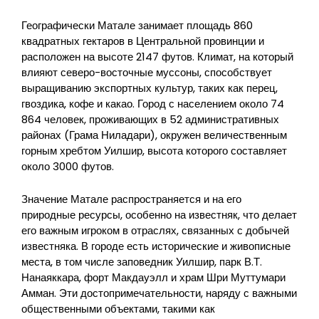
Географически Матале занимает площадь 860
квадратных гектаров в Центральной провинции и
расположен на высоте 2147 футов. Климат, на который
влияют северо-восточные муссоны, способствует
выращиванию экспортных культур, таких как перец,
гвоздика, кофе и какао. Город с населением около 74
864 человек, проживающих в 52 административных
районах (Грама Ниладари), окружен величественным
горным хребтом Уилшир, высота которого составляет
около 3000 футов.
Значение Матале распространяется и на его
природные ресурсы, особенно на известняк, что делает
его важным игроком в отраслях, связанных с добычей
известняка. В городе есть исторические и живописные
места, в том числе заповедник Уилшир, парк В.Т.
Нанаяккара, форт Макдауэлл и храм Шри Муттумари
Амман. Эти достопримечательности, наряду с важными
общественными объектами, такими как