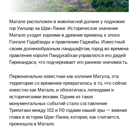
Матале расположен в живописной долине у подножия
гор Уилшир на Шри-Ланке. Историческое значение
Матале уходит корнями в древние времена, к эпохе
Гонгале Годабанды и правлению Гаджабы. Известный
своим долинообразным ландшафтом, город во времена
правления короля Пандукабхаи управлялся его дядей
Гирикандаси, что подчеркивает его раннюю значимость.
Первоначально известная как колония Матула, эта
территория со временем превратилась в то, что сейчас
известно как Матале, и обогатилась легендами и
историческими вехами. Одним из таких
монументальных событий стало составление
Трипитаки между 102 и 110 годами нашей эры — важная
глава в истории Шри-Ланки, которая, как считается,
произошла в Матале.