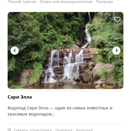
Пеший туризм
Озеро или водохранилище
Природа
Сари Элла
Водопад Сари Элла — один из самых известных и
красивых водопадов…
Гомара, Шри-Ланка
Природа
Водопад