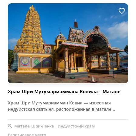
Храм Шри Мутумариаммана Ковила – Матале
Храм Шри Мутумариамман Ковил — известная
индуистская святыня, расположенная в Матале…
Матале, Шри-Ланка
Индуистский храм
Религиозное место