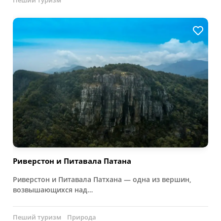
Пеший туризм
Риверстон и Питавала Патана
Риверстон и Питавала Патхана — одна из вершин,
возвышающихся над…
Пеший туризм
Природа