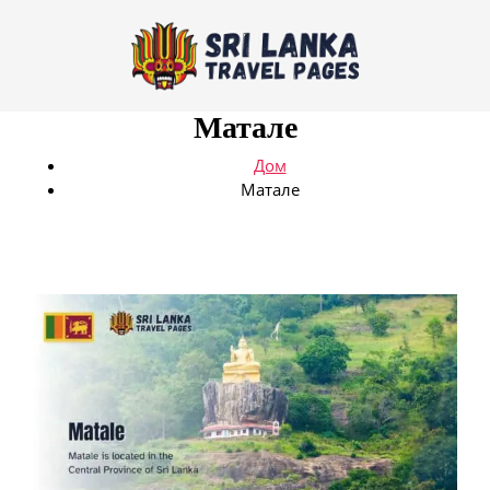
Матале
Дом
Матале