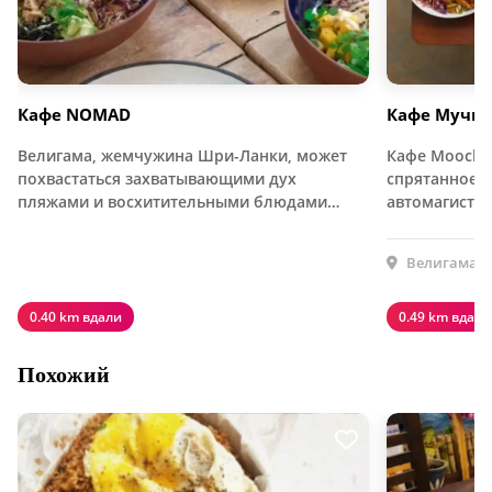
Кафе NOMAD
Кафе Мучи
Велигама, жемчужина Шри-Ланки, может
Кафе Moochie
похвастаться захватывающими дух
спрятанное 
пляжами и восхитительными блюдами…
автомагистр
Велигама, 
0.40 km вдали
0.49 km вдали
Похожий