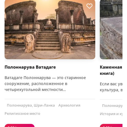
Полоннарува Ватадаге
Каменная н
книга)
Ватадаге Полоннарува — это старинное
сооружение, расположенное в
Если вас увл
четырехугольной местности…
культура, ва
Полоннарува, Шри-Ланка
Археология
Полоннарува
Религиозное место
История и кул