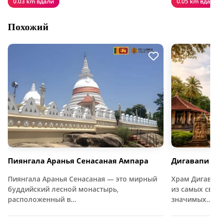
0.03 km вдали
0.05 km вдали
Похожий
Пиянгала Аранья Сенасаная Ампара
Дигавапи Р
Пиянгала Аранья Сенасаная — это мирный
Храм Дигава
буддийский лесной монастырь,
из самых св
расположенный в…
значимых…