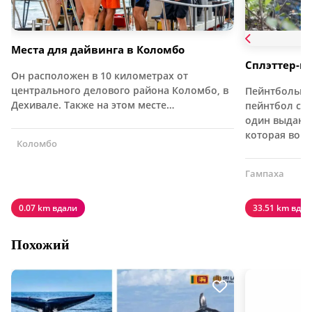
Места для дайвинга в Коломбо
Сплэттер-п
Он расположен в 10 километрах от
центрального делового района Коломбо, в
Пейнтбольна
Дехивале. Также на этом месте…
пейнтбол с э
один выдающ
которая вов
Коломбо
Гампаха
0.07 km вдали
33.51 km вдал
Похожий