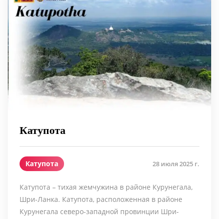
Катупота
Катупота
28 июля 2025 г.
Катупота – тихая жемчужина в районе Курунегала,
Шри-Ланка. Катупота, расположенная в районе
Курунегала северо-западной провинции Шри-