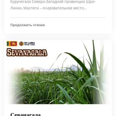
Курунегала Северо-Западной провинции Шри-
Ланки, Маспота – очаровательное место…
Продолжить чтение
Севанагала