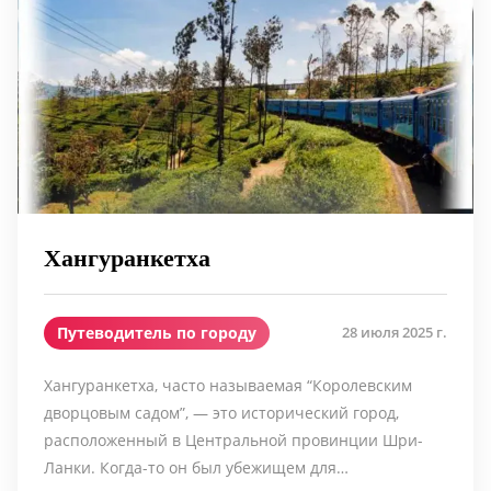
Хангуранкетха
Путеводитель по городу
28 июля 2025 г.
Хангуранкетха, часто называемая “Королевским
дворцовым садом”, — это исторический город,
расположенный в Центральной провинции Шри-
Ланки. Когда-то он был убежищем для…