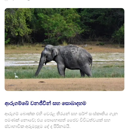
ආරුගම්බේ වනජීවීන් සහ සොබාදහම
ආරුගම් බොක්ක එහි වෙරළ තීරයන් සහ සර්ෆ් සංස්කෘතිය ගැන
පමණක් නොවේ; එය පොහොසත් ජෛව විවිධත්වයක් සහ
ස්වාභාවික අරුමපුදුම දේ ද පිරිනමයි.