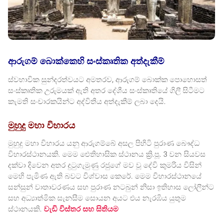
ආරුගම් බොක්කෙහි සංස්කෘතික අත්දැකීම්
ස්වභාවික සුන්දරත්වයට අමතරව, ආරුගම් බොක්ක පොහොසත්
සංස්කෘතික උරුමයක් ඇති අතර දේශීය සංස්කෘතියේ ගිලී සිටීමට
කැමති සංචාරකයින්ට අද්විතීය අත්දැකීම් ලබා දෙයි.
මුහුදු මහා විහාරය
මුහුදු මහා විහාරය යනු ආරුගම්බේ අසල පිහිටි පුරාණ බෞද්ධ
විහාරස්ථානයකි. මෙම ඓතිහාසික ස්ථානය ක්‍රි.පූ. 3 වන සියවස
දක්වා දිවෙන අතර දුටුගැමුණු රජුගේ මව වූ දේවි කුමරිය විසින්
මෙහි පැමිණ ඇති බවට විශ්වාස කෙරේ. මෙම විහාරස්ථානයේ
සන්සුන් වාතාවරණය සහ පුරාණ නටබුන් නිසා ඉතිහාස ලෝලීන්ට
සහ අධ්‍යාත්මික සැනසීම සොයන අයට එය නැරඹිය යුතුම
ස්ථානයකි.
වැඩි විස්තර සහ සිතියම