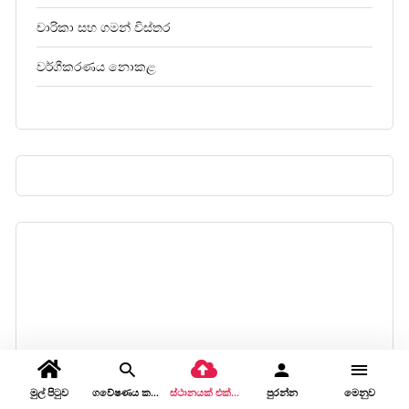
චාරිකා සහ ගමන් විස්තර
වර්ගීකරණය නොකළ
මුල් පිටුව
ගවේෂණය කරන්න
ස්ථානයක් එක් කරන්න
පුරන්න
මෙනුව