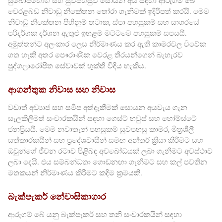
සුඛෝපභෝගී සහ සුවපහසුව සොයන අය සඳහා ආරුගම් බේ
වෙරළබඩ නිවාඩු නිකේතන තෝරා ගැනීමක් ඉදිරිපත් කරයි. මෙම
නිවාඩු නිකේතන පිහිනුම් තටාක, ස්පා පහසුකම් සහ සාගරයේ
පරිදර්ශක දර්ශන ඇතුළු ඉහළම මට්ටමේ පහසුකම් සපයයි.
අමුත්තන්ට අලංකාර ලෙස නිර්මාණය කර ඇති කාමරවල විවේක
ගත හැකි අතර පෞරාණික වෙරළ තීරයන්ගෙන් බැහැරව
පුද්ගලාරෝපිත සේවාවක් භුක්ති විඳිය හැකිය.
ආගන්තුක නිවාස සහ නිවාස
වඩාත් අව්‍යාජ සහ සමීප අත්දැකීමක් සොයන අයවැය ගැන
සැලකිලිමත් සංචාරකයින් සඳහා ගෙස්ට් හවුස් සහ හෝම්ස්ටේ
ජනප්‍රියයි. මෙම නවාතැන් පහසුකම් සුවපහසු කාමර, මිත්‍රශීලී
සත්කාරකයින් සහ ප්‍රදේශවාසීන් සමඟ අන්තර් ක්‍රියා කිරීමට සහ
ඔවුන්ගේ ජීවන රටාව පිළිබඳ අවබෝධයක් ලබා ගැනීමට අවස්ථාව
ලබා දෙයි. එය සම්බන්ධතා ගොඩනඟා ගැනීමට සහ කල් පවතින
මතකයන් නිර්මාණය කිරීමට කදිම ක්‍රමයකි.
බැක්පැකර් නේවාසිකාගාර
ආරුගම් බේ යනු බැක්පැකර් සහ තනි සංචාරකයින් සඳහා