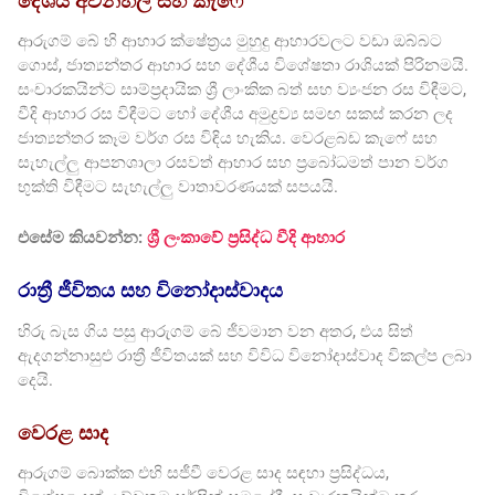
දේශීය අවන්හල් සහ කැෆේ
ආරුගම් බේ හි ආහාර ක්ෂේත්‍රය මුහුදු ආහාරවලට වඩා ඔබ්බට
ගොස්, ජාත්‍යන්තර ආහාර සහ දේශීය විශේෂතා රාශියක් පිරිනමයි.
සංචාරකයින්ට සාම්ප්‍රදායික ශ්‍රී ලාංකික බත් සහ ව්‍යංජන රස විඳීමට,
වීදි ආහාර රස විඳීමට හෝ දේශීය අමුද්‍රව්‍ය සමඟ සකස් කරන ලද
ජාත්‍යන්තර කෑම වර්ග රස විඳිය හැකිය. වෙරළබඩ කැෆේ සහ
සැහැල්ලු ආපනශාලා රසවත් ආහාර සහ ප්‍රබෝධමත් පාන වර්ග
භුක්ති විඳීමට සැහැල්ලු වාතාවරණයක් සපයයි.
එසේම කියවන්න:
ශ්‍රී ලංකාවේ ප්‍රසිද්ධ වීදි ආහාර
රාත්‍රී ජීවිතය සහ විනෝදාස්වාදය
හිරු බැස ගිය පසු ආරුගම් බේ ජීවමාන වන අතර, එය සිත්
ඇදගන්නාසුළු රාත්‍රී ජීවිතයක් සහ විවිධ විනෝදාස්වාද විකල්ප ලබා
දෙයි.
වෙරළ සාද
ආරුගම් බොක්ක එහි සජීවී වෙරළ සාද සඳහා ප්‍රසිද්ධය,