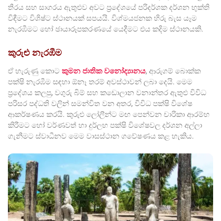
තීරය සහ සාගරය ඇතුළුව අවට ප්‍රදේශයේ පරිදර්ශක දර්ශන භුක්ති
විඳීමට විශිෂ්ට ස්ථානයක් සපයයි. විශ්මයජනක හිරු බැස යෑම
නැරඹීමට හෝ ඡායාරූපකරණයේ යෙදීමට එය කදිම ස්ථානයකි.
කුරුළු නැරඹීම
ඒ හැරුණු කොට
කුමන ජාතික වනෝද්‍යානය
, ආරුගම් බොක්ක
පක්ෂි නැරඹීම සඳහා ඕනෑ තරම් අවස්ථාවන් ලබා දෙයි. මෙම
ප්‍රදේශය කලපු, වගුරු බිම් සහ කඩොලාන වනාන්තර ඇතුළු විවිධ
පරිසර පද්ධති වලින් සමන්විත වන අතර, විවිධ පක්ෂි විශේෂ
ආකර්ෂණය කරයි. කුරුළු ලෝලීන්ට මඟ පෙන්වන චාරිකා ආරම්භ
කිරීමට හෝ වර්ණවත් හා දුර්ලභ පක්ෂි විශේෂවල දර්ශන අල්ලා
ගැනීමට ස්වාධීනව මෙම වාසස්ථාන ගවේෂණය කළ හැකිය.