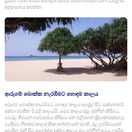
ප්‍රදේශ විසින් නියම කර ඇති ඕනෑම මාර්ගෝපදේශ හෝ රෙගුලාසි
අනුගමනය කරන්න.
ආරුගම් බොක්ක නැරඹීමට හොඳම කාලය
අරුගම් බොක්ක නැරඹීමට හොඳම කාලය අප්‍රේල් සිට ඔක්තෝබර්
දක්වා පවතින වියළි කාලයයි. මෙම කාලය තුළ සර්ෆින් කිරීමට,
වෙරළ තීරයන් ගවේෂණය කිරීමට සහ එළිමහන් ක්‍රියාකාරකම්වල
යෙදීමට හිතකර කාලගුණික තත්ත්වයන් පවතී. රළ උපරිමයෙන්
පවතින ජුනි සිට අගෝස්තු දක්වා කාලය තුළ සර්ෆින් සමය උපරිම