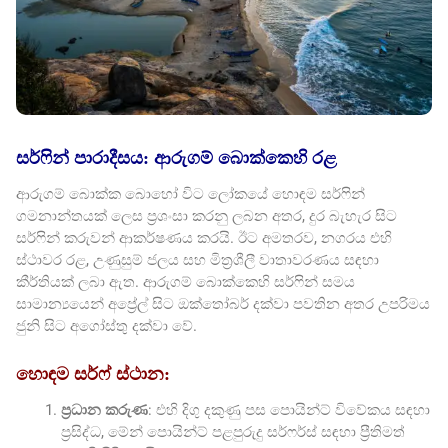
සර්ෆින් පාරාදීසය: ආරුගම් බොක්කෙහි රළ
ආරුගම් බොක්ක බොහෝ විට ලෝකයේ හොඳම සර්ෆින්
ගමනාන්තයක් ලෙස ප්‍රශංසා කරනු ලබන අතර, දුර බැහැර සිට
සර්ෆින් කරුවන් ආකර්ෂණය කරයි. ඊට අමතරව, නගරය එහි
ස්ථාවර රළ, උණුසුම් ජලය සහ මිත්‍රශීලී වාතාවරණය සඳහා
කීර්තියක් ලබා ඇත. ආරුගම් බොක්කෙහි සර්ෆින් සමය
සාමාන්‍යයෙන් අප්‍රේල් සිට ඔක්තෝබර් දක්වා පවතින අතර උපරිමය
ජුනි සිට අගෝස්තු දක්වා වේ.
හොඳම සර්ෆ් ස්ථාන:
ප්‍රධාන කරුණ
: එහි දිගු දකුණු පස පොයින්ට් විවේකය සඳහා
ප්‍රසිද්ධ, මේන් පොයින්ට් පළපුරුදු සර්ෆර්ස් සඳහා ප්‍රීතිමත්