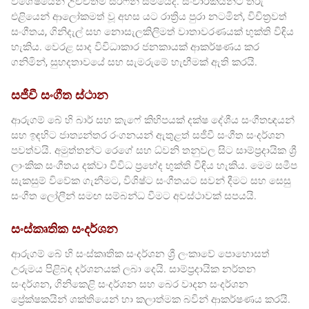
විශේෂයෙන් උච්චතම සර්ෆින් සමයේදී. සංචාරකයින්ට තරු
එළියෙන් ආලෝකමත් වූ අහස යට රාත්‍රිය පුරා නටමින්, විචිත්‍රවත්
සංගීතය, ගිනිදැල් සහ නොසැලකිලිමත් වාතාවරණයක් භුක්ති විඳිය
හැකිය. වෙරළ සාද විවිධාකාර ජනකායක් ආකර්ෂණය කර
ගනිමින්, සුහදතාවයේ සහ සැමරුමේ හැඟීමක් ඇති කරයි.
සජීවී සංගීත ස්ථාන
ආරුගම් බේ හි බාර් සහ කැෆේ කිහිපයක් දක්ෂ දේශීය සංගීතඥයන්
සහ ඉඳහිට ජාත්‍යන්තර රංගනයන් ඇතුළත් සජීවී සංගීත සංදර්ශන
පවත්වයි. අමුත්තන්ට රෙගේ සහ ධ්වනි තනුවල සිට සාම්ප්‍රදායික ශ්‍රී
ලාංකික සංගීතය දක්වා විවිධ ප්‍රභේද භුක්ති විඳිය හැකිය. මෙම සමීප
සැකසුම් විවේක ගැනීමට, විශිෂ්ට සංගීතයට සවන් දීමට සහ සෙසු
සංගීත ලෝලීන් සමඟ සම්බන්ධ වීමට අවස්ථාවක් සපයයි.
සංස්කෘතික සංදර්ශන
ආරුගම් බේ හි සංස්කෘතික සංදර්ශන ශ්‍රී ලංකාවේ පොහොසත්
උරුමය පිළිබඳ දර්ශනයක් ලබා දෙයි. සාම්ප්‍රදායික නර්තන
සංදර්ශන, ගිනිකෙළි සංදර්ශන සහ බෙර වාදන සංදර්ශන
ප්‍රේක්ෂකයින් ශක්තියෙන් හා කලාත්මක බවින් ආකර්ෂණය කරයි.