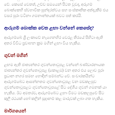
වේ. කෙසේ වෙතත්, උච්ච සමයෙන් පිටත වුවද, අරුගම්
බොක්කෙහි ස්වභාවික සුන්දරත්වය සහ සංස්කෘතික අත්දැකීම් එය
වසර පුරා වටිනා ගමනාන්තයක් බවට පත් කරයි.
ආරුගම් බොක්ක වෙත ළඟා වන්නේ කෙසේද?
ආරුගම්බේ ශ්‍රී ලංකාවේ නැගෙනහිර වෙරළ තීරයේ පිහිටා ඇති
අතර විවිධ ප්‍රවාහන ක්‍රම මගින් ළඟා විය හැකිය.
ගුවන් මගින්
ළඟම ඇති ජාත්‍යන්තර ගුවන්තොටුපළ වන්නේ බණ්ඩාරනායක
ජාත්‍යන්තර ගුවන්තොටුපළ (කොළඹ) වන අතර එය ලොව පුරා
ප්‍රධාන නගර සමඟ හොඳින් සම්බන්ධ වේ. සංචාරකයින්ට
ආරුගම්බේට ආසන්නතම ගුවන්තොටුපළ වන මඩකලපුව
ගුවන්තොටුපළට ගුවන්තොටුපළේ සිට දේශීය ගුවන් ගමනක් යා
හැකිය. ඊට අමතරව, ආරුගම්බේට ළඟා වීමට මඩකලපුවේ සිට
කුලී රථයක් හෝ කලින් සූදානම් කළ මාරුවක් ලබා ගත හැකිය.
මාර්ගයෙන්