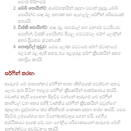
සවාරි පිරිනමයි.
බේබි පොයින්ට්
: ආරම්භකයින් සඳහා වඩාත් සුදුසු, බේබි
පොයින්ට් මෘදු රළ පහරක් සහ සැහැල්ලු සර්ෆින් පරිසරයක්
සපයයි.
විස්කි පොයින්ට්
: මෘදු රළ පහරවල් සහ මනරම් වටපිටාව
සමඟින්, විස්කි පොයින්ට් සියලු මට්ටම්වල සර්ෆ් ලෝලීන්
අතර ප්‍රියතම ස්ථානයකි.
පොතුවිල් තුඩුව
: මෙම ලෝක මට්ටමේ සර්ෆ් ස්ථානයේ
බලවත් රළ ඇති අතර, එය පළපුරුදු සර්ෆ් ක්‍රීඩකයින් අතර
ජනප්‍රිය කරයි.
සර්ෆින් තරඟ:
ආරුගම් බේ ජාත්‍යන්තර සර්ෆින් තරඟ කිහිපයක් පවත්වන අතර,
ලොව පුරා සිටින ඉහළම සර්ෆින් ක්‍රීඩකයින් ආකර්ෂණය කරයි.
වඩාත්ම කැපී පෙනෙන සිදුවීම වන්නේ ආරුගම් බේ සර්ෆින්
කානිවල් වන අතර එහිදී වෘත්තීය සර්ෆින් ක්‍රීඩකයින් ඔවුන්ගේ
කුසලතා ප්‍රදර්ශනය කර කීර්තිමත් මාතෘකා සඳහා තරඟ කරයි. මෙම
සිදුවීම් උද්යෝගය සහ විනෝදාස්වාදය ගෙන එයි, දේශීය
ආර්ථිකයට දායක වේ, සහ ගෝලීය පරිමාණයෙන් ආරුගම් බේහි
සුන්දරත්වය ප්‍රවර්ධනය කරයි.