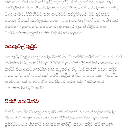
හදවතයි. එහි රන්වන් වැලි, පැහැදිලි ටර්කියුයිස් ජලය සහ තල්
ගස්වලින් වැසී ඇති වෙරළ තීරය සමඟින්, මෙම වෙරළ තීරය හිරු
බැස යෑමට, පිහිනීමට සහ ඇවිදීමට පරිපූර්ණයි. ඊට අමතරව,
වෙරළ තීරයේ වෙරළබඩ කැෆේ සහ අවන්හල් රාශියක් ඇති අතර,
එමඟින් අමුත්තන්ට රසවත් මුහුදු ආහාර භුක්ති විඳීමට සහ
විශ්මයජනක දසුන් භුක්ති විඳීමට ඉඩ සලසයි.
පොතුවිල් තුඩුව
පොතුවිල් තුඩුව යනු ආරුගම්බේ පිහිටි ප්‍රසිද්ධ සර්ෆ් ස්ථානයක්. එහි
නිරන්තර රළ පහර සියලු මට්ටම්වල සර්ෆ් ක්‍රීඩකයින් ආකර්ෂණය
කරයි, එය ආරම්භකයින් සහ පළපුරුදු රළ ධාවකයින් සඳහා කදිම
ගමනාන්තයක් බවට පත් කරයි. සශ්‍රීක හරිත පැහැය සහ දර්ශනීය
භූ දර්ශන සහිත දර්ශනීය වටපිටාව මෙම සර්ෆ් ස්ථානයේ
චමත්කාරය වැඩි කරයි.
විස්කි පොයින්ට්
විස්කි පොයින්ට් යනු ආරුගම් බොක්කෙහි තවත් ජනප්‍රිය වෙරළ
තීරයක් වන අතර එය එහි පැහැදිලි ජලය සහ මෘදු රළ සඳහා
ප්‍රසිද්ධය. එය පිහිනීම සහ ස්නෝකර්ලිං සඳහා කදිම ස්ථානයකි,