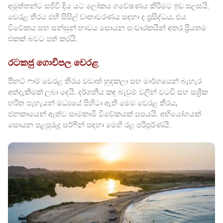
අමුත්තන්ට සජීවී දිය යට ලෝකය ගවේෂණය කිරීමට ඉඩ සලසයි.
වෙරළ තීරය එහි සිසිල් වාතාවරණය සඳහා ද ප්‍රසිද්ධය, එය
විවේකය සහ සන්සුන් භාවය සොයන සංචාරකයින් අතර ප්‍රියතම
එකක් බවට පත් කරයි.
රටකජු ගොවිපල වෙරළ
පීනට් ෆාම් වෙරළ තීරය වඩාත් හුදකලා සහ මාර්ගයෙන් බැහැර
අත්දැකීමක් ලබා දෙයි. දර්ශනීය කඳු බෑවුම් වලින් වටවී සහ සශ්‍රීක
හරිත පැහැයන් මධ්‍යයේ පිහිටා ඇති මෙම වෙරළ තීරය,
ජනකායෙන් ඈත්ව සාමකාමී විවේකයක් සපයයි. අභියෝගයක්
සොයන පළපුරුදු සර්ෆින් සඳහා මෙහි රළ පරිපූර්ණයි.