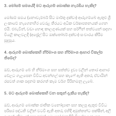
3. මෝසම් සමයේදී මට ආරුගම් බොක්ක නැරඹිය හැකිද?
මෝසම් සමය (නොවැම්බර් සිට මාර්තු දක්වා) ආරුගම්බේ ඇතුළු ශ්‍රී
ලංකාවේ නැගෙනහිර වෙරළ තීරයට අධික වර්ෂාපතනයක් ගෙන
එයි. එබැවින්, වඩා හොඳ කාලගුණයක් සහ සර්ෆින් තත්වයන් සඳහා
වියළි කාලවලදී (අප්‍රේල් සිට ඔක්තෝබර් දක්වා) සංචාරය කිරීම
සුදුසුය.
4. ආරුගම් බොක්කෙහි නිර්මාංශ සහ නිර්මාංශ ආහාර විකල්ප
තිබේද?
ඔව්, ආරුගම් බේ හි නිර්මාංශ සහ සත්ත්ව ද්‍රව්‍ය වලින් තොර ආහාර
වේලට ගැලපෙන විවිධ අවන්හල් සහ කැෆේ ඇති අතර, ඒවායින්
රසවත් ශාක පදනම් කරගත් කෑම වර්ග පිරිනමනු ලැබේ.
5. මට ආරුගම් බොක්කෙහි වන සතුන් දැකිය හැකිද?
ඔව්, ආරුගම් බොක්ක ජාතික වනෝද්‍යාන සහ කලපු ඇතුළු විවිධ
පරිසර පද්ධති වලින් වටවී ඇති අතර, එහිදී අමුත්තන්ට පක්ෂීන්, අලි