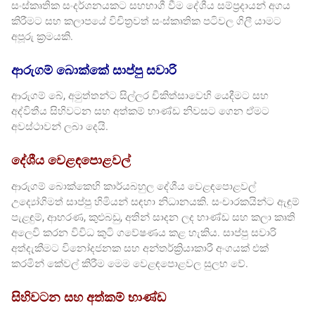
සංස්කෘතික සංදර්ශනයකට සහභාගී වීම දේශීය සම්ප්‍රදායන් අගය
කිරීමට සහ කලාපයේ විචිත්‍රවත් සංස්කෘතික පටිවල ගිලී යාමට
අපූරු ක්‍රමයකි.
ආරුගම් බොක්කේ සාප්පු සවාරි
ආරුගම් බේ, අමුත්තන්ට සිල්ලර චිකිත්සාවෙහි යෙදීමට සහ
අද්විතීය සිහිවටන සහ අත්කම් භාණ්ඩ නිවසට ගෙන ඒමට
අවස්ථාවන් ලබා දෙයි.
දේශීය වෙළඳපොළවල්
ආරුගම් බොක්කෙහි කාර්යබහුල දේශීය වෙළඳපොළවල්
උද්‍යෝගිමත් සාප්පු හිමියන් සඳහා නිධානයකි. සංචාරකයින්ට ඇඳුම්
පැළඳුම්, ආභරණ, කුළුබඩු, අතින් සාදන ලද භාණ්ඩ සහ කලා කෘති
අලෙවි කරන විවිධ කුටි ගවේෂණය කළ හැකිය. සාප්පු සවාරි
අත්දැකීමට විනෝදජනක සහ අන්තර්ක්‍රියාකාරී අංගයක් එක්
කරමින් කේවල් කිරීම මෙම වෙළඳපොළවල සුලභ වේ.
සිහිවටන සහ අත්කම් භාණ්ඩ