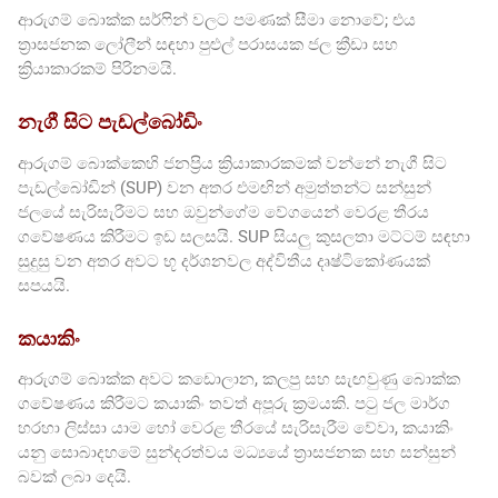
ආරුගම් බොක්ක සර්ෆින් වලට පමණක් සීමා නොවේ; එය
ත්‍රාසජනක ලෝලීන් සඳහා පුළුල් පරාසයක ජල ක්‍රීඩා සහ
ක්‍රියාකාරකම් පිරිනමයි.
නැගී සිට පැඩල්බෝඩිං
ආරුගම් බොක්කෙහි ජනප්‍රිය ක්‍රියාකාරකමක් වන්නේ නැගී සිට
පැඩල්බෝඩින් (SUP) වන අතර එමඟින් අමුත්තන්ට සන්සුන්
ජලයේ සැරිසැරීමට සහ ඔවුන්ගේම වේගයෙන් වෙරළ තීරය
ගවේෂණය කිරීමට ඉඩ සලසයි. SUP සියලු කුසලතා මට්ටම් සඳහා
සුදුසු වන අතර අවට භූ දර්ශනවල අද්විතීය දෘෂ්ටිකෝණයක්
සපයයි.
කයාකිං
ආරුගම් බොක්ක අවට කඩොලාන, කලපු සහ සැඟවුණු බොක්ක
ගවේෂණය කිරීමට කයාකිං තවත් අපූරු ක්‍රමයකි. පටු ජල මාර්ග
හරහා ලිස්සා යාම හෝ වෙරළ තීරයේ සැරිසැරීම වේවා, කයාකිං
යනු සොබාදහමේ සුන්දරත්වය මධ්‍යයේ ත්‍රාසජනක සහ සන්සුන්
බවක් ලබා දෙයි.