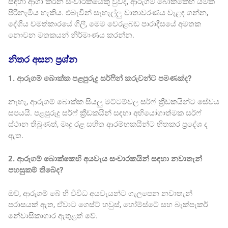
සඳහා ආශා කරන සංචාරකයෙකු වුවද, ආරුගම් බොක්කෙහි යමක්
පිරිනැමිය හැකිය. එබැවින් සැහැල්ලු වාතාවරණය වැළඳ ගන්න,
දේශීය චමත්කාරයේ ගිලී, මෙම වෙරළබඩ පාරාදීසයේ අමතක
නොවන මතකයන් නිර්මාණය කරන්න.
නිතර අසන ප්‍රශ්න
1. ආරුගම් බොක්ක පළපුරුදු සර්ෆින් කරුවන්ට පමණක්ද?
නැහැ, ආරුගම් බොක්ක සියලු මට්ටම්වල සර්ෆ් ක්‍රීඩකයින්ට සේවය
සපයයි. පළපුරුදු සර්ෆ් ක්‍රීඩකයින් සඳහා අභියෝගාත්මක සර්ෆ්
ස්ථාන තිබුණත්, මෘදු රළ සහිත ආරම්භකයින්ට හිතකර ප්‍රදේශ ද
ඇත.
2. ආරුගම් බොක්කෙහි අයවැය සංචාරකයින් සඳහා නවාතැන්
පහසුකම් තිබේද?
ඔව්, ආරුගම් බේ හි විවිධ අයවැයන්ට ගැලපෙන නවාතැන්
පරාසයක් ඇත, ඒවාට ගෙස්ට් හවුස්, හෝම්ස්ටේ සහ බැක්පැකර්
නේවාසිකාගාර ඇතුළත් වේ.