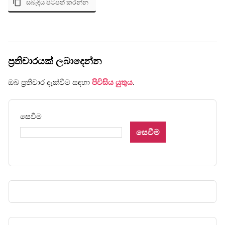
සබැඳිය පිටපත් කරන්න
ප්‍රතිචාරයක් ලබාදෙන්න
ඔබ ප්‍රතිචාර දැක්වීම සඳහා
පිවිසිය යුතුය
.
සෙවීම
සෙවීම