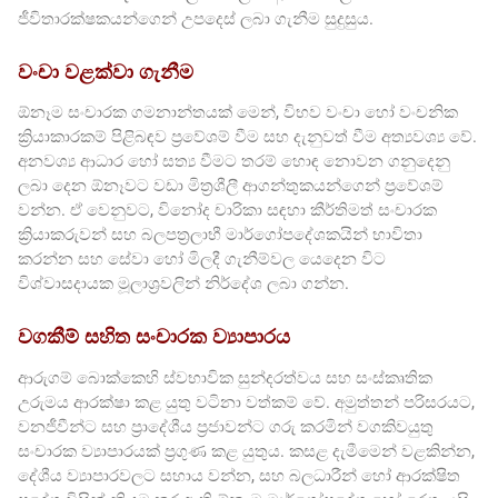
ජීවිතාරක්ෂකයන්ගෙන් උපදෙස් ලබා ගැනීම සුදුසුය.
වංචා වළක්වා ගැනීම
ඕනෑම සංචාරක ගමනාන්තයක් මෙන්, විභව වංචා හෝ වංචනික
ක්‍රියාකාරකම් පිළිබඳව ප්‍රවේශම් වීම සහ දැනුවත් වීම අත්‍යවශ්‍ය වේ.
අනවශ්‍ය ආධාර හෝ සත්‍ය වීමට තරම් හොඳ නොවන ගනුදෙනු
ලබා දෙන ඕනෑවට වඩා මිත්‍රශීලී ආගන්තුකයන්ගෙන් ප්‍රවේශම්
වන්න. ඒ වෙනුවට, විනෝද චාරිකා සඳහා කීර්තිමත් සංචාරක
ක්‍රියාකරුවන් සහ බලපත්‍රලාභී මාර්ගෝපදේශකයින් භාවිතා
කරන්න සහ සේවා හෝ මිලදී ගැනීම්වල යෙදෙන විට
විශ්වාසදායක මූලාශ්‍රවලින් නිර්දේශ ලබා ගන්න.
වගකීම් සහිත සංචාරක ව්‍යාපාරය
ආරුගම් බොක්කෙහි ස්වභාවික සුන්දරත්වය සහ සංස්කෘතික
උරුමය ආරක්ෂා කළ යුතු වටිනා වත්කම් වේ. අමුත්තන් පරිසරයට,
වනජීවීන්ට සහ ප්‍රාදේශීය ප්‍රජාවන්ට ගරු කරමින් වගකිවයුතු
සංචාරක ව්‍යාපාරයක් ප්‍රගුණ කළ යුතුය. කසළ දැමීමෙන් වළකින්න,
දේශීය ව්‍යාපාරවලට සහාය වන්න, සහ බලධාරීන් හෝ ආරක්ෂිත