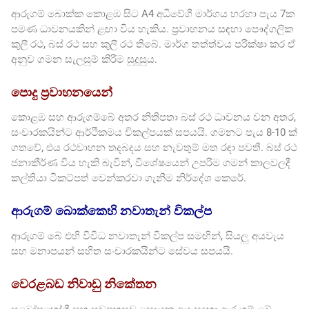
ආරුගම් බොක්ක කොළඹ සිට A4 අධිවේගී මාර්ගය හරහා පැය 7ක
පමණ ධාවනයකින් ළඟා විය හැකිය. ප්‍රවාහනය සඳහා පෞද්ගලික
කුලී රථ, බස් රථ සහ කුලී රථ තිබේ. මාර්ග තත්ත්වය පරීක්ෂා කර ඒ
අනුව ගමන සැලසුම් කිරීම සුදුසුය.
පොදු ප්‍රවාහනයෙන්
කොළඹ සහ ආරුගම්බේ අතර නිතිපතා බස් රථ ධාවනය වන අතර,
සංචාරකයින්ට ආර්ථිකමය විකල්පයක් සපයයි. ගමනට පැය 8-10 ක්
ගතවේ, එය රථවාහන තදබදය සහ නැවතුම් මත රඳා පවතී. බස් රථ
ජනාකීර්ණ විය හැකි බැවින්, විශේෂයෙන් උපරිම ගමන් කාලවලදී
කල්තියා ටිකට්පත් වෙන්කරවා ගැනීම නිර්දේශ කෙරේ.
ආරුගම් බොක්කෙහි නවාතැන් විකල්ප
ආරුගම් බේ එහි විවිධ නවාතැන් විකල්ප සමඟින්, සියලු අයවැය
සහ මනාපයන් සහිත සංචාරකයින්ට සේවය සපයයි.
වෙරළබඩ නිවාඩු නිකේතන