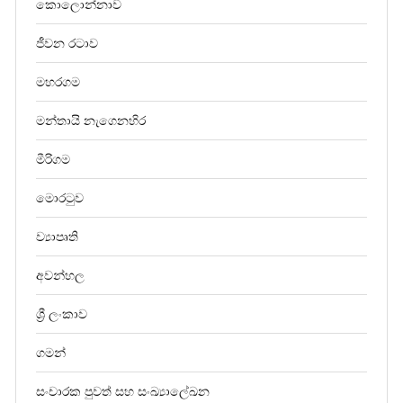
කොලොන්නාව
ජීවන රටාව
මහරගම
මන්තායි නැගෙනහිර
මීරිගම
මොරටුව
ව්‍යාපෘති
අවන්හල
ශ්‍රී ලංකාව
ගමන්
සංචාරක පුවත් සහ සංඛ්‍යාලේඛන