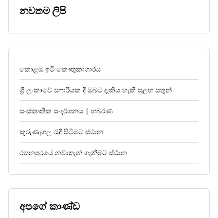
නවතම ලිපි
කොළඹ ඉටි කෞතුකාගාරය
ශ්‍රී ලංකාවේ සෆාරියක දී ඔබට දැකිය හැකි සුලභ සතුන්
සංස්කෘතික සංදර්ශනය | හබරණ
කුරුණෑගල රැඳී සිටීමට ස්ථාන
රත්නපුරයේ නවාතැන් ගැනීමට ස්ථාන
අපගේ කාණ්ඩ