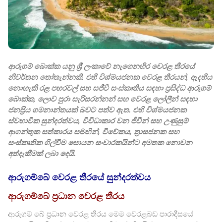
ආරුගම් බොක්ක යනු ශ්‍රී ලංකාවේ නැගෙනහිර වෙරළ තීරයේ
නිවර්තන තෝතැන්නකි. එහි විශ්මයජනක වෙරළ තීරයන්, ඇදහිය
නොහැකි රළ පහරවල් සහ සජීවී සංස්කෘතිය සඳහා ප්‍රසිද්ධ ආරුගම්
බොක්ක, ලොව පුරා සැරිසරන්නන් සහ වෙරළ ලෝලීන් සඳහා
ජනප්‍රිය ගමනාන්තයක් බවට පත්ව ඇත. එහි විශ්මයජනක
ස්වභාවික සුන්දරත්වය, විවිධාකාර වන ජීවීන් සහ උණුසුම්
ආගන්තුක සත්කාරය සමඟින්, විවේකය, ත්‍රාසජනක සහ
සංස්කෘතික ගිල්වීම සොයන සංචාරකයින්ට අමතක නොවන
අත්දැකීමක් ලබා දෙයි.
ආරුගම්බේ වෙරළ තීරයේ සුන්දරත්වය
ආරුගම්බේ ප්‍රධාන වෙරළ තීරය
ආරුගම් බේ ප්‍රධාන වෙරළ තීරය මෙම වෙරළබඩ පාරාදීසයේ