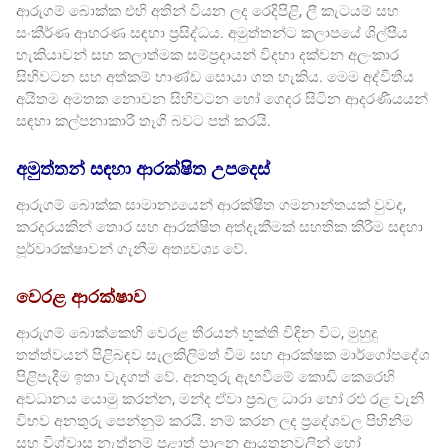
ආරුගම් බොක්ක එහි අතින් වියන ලද රෙදිපිළි, ලී කැටයම් සහ
සංකීර්ණ ආභරණ සඳහා ප්‍රසිද්ධය. අමුත්තන්ට කලාපයේ ශිල්පීය
හැකියාවන් සහ කලාත්මක සම්ප්‍රදායන් විදහා දක්වන අලංකාර
සිහිවටන සහ අත්කම් භාණ්ඩ සොයා ගත හැකිය. මෙම අද්විතීය
අයිතම අමතක නොවන සිහිවටන හෝ ගෙදර සිටින ආදරණීයයන්
සඳහා කල්පනාකාරී තෑගි බවට පත් කරයි.
අමුත්තන් සඳහා ආරක්ෂිත උපදෙස්
ආරුගම් බොක්ක සාමාන්‍යයෙන් ආරක්ෂිත ගමනාන්තයක් වුවද,
කරදරයකින් තොර සහ ආරක්ෂිත අත්දැකීමක් සහතික කිරීම සඳහා
පූර්වාරක්ෂාවන් ගැනීම අත්‍යවශ්‍ය වේ.
වෙරළ ආරක්ෂාව
ආරුගම් බොක්කෙහි වෙරළ තීරයන් භුක්ති විඳින විට, මුහුදු
තත්ත්වයන් පිළිබඳව සැලකිලිමත් වීම සහ ආරක්ෂක මාර්ගෝපදේශ
පිළිපැදීම ඉතා වැදගත් වේ. අනතුරු ඇඟවීමේ කොඩි කෙරෙහි
අවධානය යොමු කරන්න, මන්ද ඒවා ප්‍රබල ධාරා හෝ රළු රළ වැනි
විභව අනතුරු පෙන්නුම් කරයි. නම් කරන ලද ප්‍රදේශවල පිහිනීම
සහ විශ්වාස නැත්නම් පළාත් පාලන ආයතනවලින් හෝ