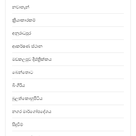
නවාතැන්
ක්‍රියාකාරකම්
අනුරාධපුර
ආකර්ෂණ ස්ථාන
මඩකලපුව දිස්ත්‍රික්කය
බෙන්තොට
බිංගිරිය
බුලත්කොහුපිටිය
නගර මාර්ගෝපදේශය
සිදුවීම්