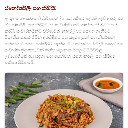
ස්නෝකර්ලිං සහ කිමිදීම
ආරුගම් බොක්කෙහි විචිත්‍රවත් දිය යට පරිසර පද්ධති ඇති අතර, එය
ස්නෝකර්ලිං සහ කිමිදීම සඳහා විශිෂ්ට ගමනාන්තයක් බවට පත්
කරයි. සංචාරකයින්ට වර්ණවත් කොරල් පර සොයා ගැනීමට,
විදේශීය සාගර ජීවීන් අත්විඳීමට සහ කැස්බෑවන් සහ නිවර්තන
මත්ස්‍යයන් සමඟ පිහිනීමට හැකිය. මීට අමතරව, කිමිදුම් පාසල් සහ
සංචාරක ක්‍රියාකරුවන් කිහිප දෙනෙකු සියලු මට්ටම්වල
උද්යෝගිමත් අය සඳහා මඟ පෙන්වන ස්නෝකර්ලිං සහ කිමිදුම්
චාරිකා පිරිනමයි.