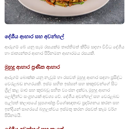
දේශීය ආහාර සහ අවන්හල්
ආරුගම් බේ යනු සෑම රසයක්ම තෘප්තිමත් කිරීම සඳහා විවිධ දේශීය
හා ජාත්‍යන්තර ආහාර පිරිනමන ආහාරමය රසයකි.
මුහුදු ආහාර ප්‍රණීත ආහාර
ආරුගම් බොක්ක යනු නැවුම් හා රසවත් මුහුදු ආහාර සඳහා ප්‍රසිද්ධ
වෙරළබඩ නගරයකි. ඉස්ම සහිත ඉස්සන් සහ කකුළුවන්ගේ සිට
ග්‍රිල් කළ මාළු සහ කුළුබඩු සහිත ව්‍යංජන දක්වා, මුහුදු ආහාර
ලෝලීන්ට සංග්‍රහයක් අවශ්‍ය වේ. දේශීය අවන්හල් සහ වෙරළබඩ
පැල්පත් කලාපයේ සූපශාස්ත්‍ර විශේෂඥතාව ප්‍රදර්ශනය කරන සහ
ඉන්දියන් සාගරයේ බහුලත්වය ඉස්මතු කරන රසවත් කෑම වර්ග
පිරිනමයි.