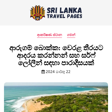
ආකර්ෂණ ස්ථාන
ගමන්
ආරුගම් බොක්ක: වෙරළ තීරයට
ආදරය කරන්නන් සහ සර්ෆ්
ලෝලීන් සඳහා පාරාදීසයක්
2024 මාර්තු 22