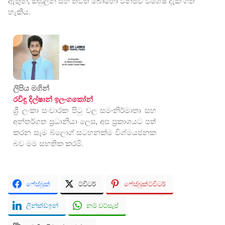
ඇතුන්, කිඹුලන් සහ තවත් බොහෝ වනජීවී විශේෂ දැක ගත
හැකිය.
ලිපිය මගින්
රවිඳු දිල්ෂාන් ඉලංගකෝන්
ශ්‍රී ලංකා සංචාරක පිටු වල සම-නිර්මාතෘ සහ
අන්තර්ගත ප්‍රධානියා ලෙස, අප ප්‍රකාශයට පත්
කරන සෑම බ්ලොග් සටහනක්ම විශ්මයජනක
බව මම සහතික කරමි.
ෆේස්බුක්
ට්විටර්
ෆේස්බුක්ට්විටර්
ලින්ක්ඩ්ඉන්
නම් වට්සැප්