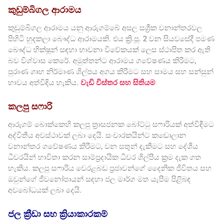
කුඩුම්බිගල ආරාමය
කුඩුම්බිගල ආරාමය යනු ආරුගම්බේ අසල සශ්‍රීක වනාන්තරවල
පිහිටි හුදකලා බෞද්ධ ආරාමයකි. එය ක්‍රි.පූ. 2 වන සියවසේදී පමණ
බෞද්ධ භික්ෂූන් සඳහා භාවනා විවේකයක් ලෙස ස්ථාපිත කර ඇති
බව විශ්වාස කෙරේ. අමුත්තන්ට ආරාමය ගවේෂණය කිරීමට,
පුරාණ ගෘහ නිර්මාණ ශිල්පය අගය කිරීමට සහ සාමය සහ සන්සුන්
භාවය අත්විඳිය හැකිය.
වැඩි විස්තර සහ සිතියම
කලපු සෆාරි
ආරුගම් බොක්කෙහි කලපු ත්‍රාසජනක බෝට්ටු සෆාරියක් අත්විඳීමට
අද්විතීය අවස්ථාවක් ලබා දෙයි. සංචාරකයින්ට කඩොලාන
වනාන්තර ගවේෂණය කිරීමට, වන සතුන් දැකීමට සහ දේශීය
ධීවරයින් භාවිතා කරන සාම්ප්‍රදායික ධීවර ශිල්පීය ක්‍රම දැක ගත
හැකිය. කලපු සෆාරිය වෙරළබඩ ප්‍රජාවන්ගේ දෛනික ජීවිතය සහ
ඔවුන්ගේ ජීවනෝපායන් සඳහා ජල මාර්ග මත යැපීම පිළිබඳ
අවබෝධයක් ලබා දෙයි.
ජල ක්‍රීඩා සහ ක්‍රියාකාරකම්