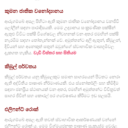
කුමන ජාතික වනෝද්‍යානය
ආරුගම්බේ අසල පිහිටා ඇති කුමන ජාතික වනෝද්‍යානය වනජීවී
ලෝලීන් සඳහා පාරාදීසයකි. මෙම උද්‍යානය සංක්‍රමණික පක්ෂීන්
ඇතුළු විවිධ පක්ෂි විශේෂවල නිවහනක් වන අතර එමඟින් පක්ෂි
නැරඹීම සඳහා තෝතැන්නක් වේ. අමුත්තන්ට අලි ඇතුන්, කිඹුලන්,
දිවියන් සහ අනෙකුත් සතුන් ඔවුන්ගේ ස්වාභාවික වාසභූමිවල
දැකගත හැකිය.
වැඩි විස්තර සහ සිතියම
කිඹුල් පර්වතය
කිඹුල් පර්වතය යනු කිඹුලෙකුට සමාන සාගරයෙන් පිටතට නෙරා
ඇති අද්විතීය පාෂාණ නිර්මාණයකි. එය ස්නෝකර්ලිං සහ කිමිදීම
සඳහා ජනප්‍රිය ස්ථානයක් වන අතර, එමඟින් අමුත්තන්ට විචිත්‍රවත්
සාගර ජීවීන් සහ කොරල් පර ගවේෂණය කිරීමට ඉඩ සලසයි.
එලිෆන්ට් රොක්
ආරුගම්බේ අසල ඇති තවත් ස්වාභාවික ආකර්ෂණයක් වන්නේ
එලිෆන්ට් රොක් ය. මෙම විශ්මයජනක පාෂාණ සැකැස්ම වෙරළ