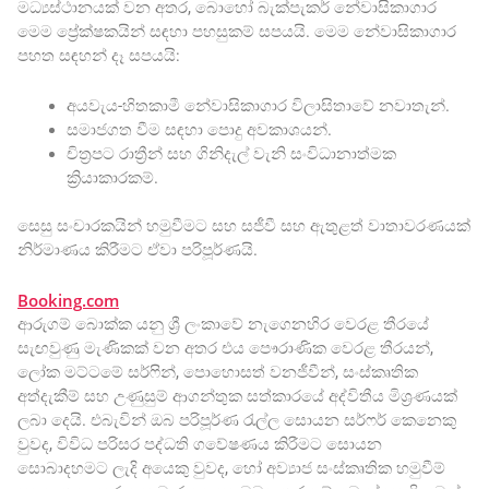
මධ්‍යස්ථානයක් වන අතර, බොහෝ බැක්පැකර් නේවාසිකාගාර
මෙම ප්‍රේක්ෂකයින් සඳහා පහසුකම් සපයයි. මෙම නේවාසිකාගාර
පහත සඳහන් දෑ සපයයි:
අයවැය-හිතකාමී නේවාසිකාගාර විලාසිතාවේ නවාතැන්.
සමාජගත වීම සඳහා පොදු අවකාශයන්.
චිත්‍රපට රාත්‍රීන් සහ ගිනිදැල් වැනි සංවිධානාත්මක
ක්‍රියාකාරකම්.
සෙසු සංචාරකයින් හමුවීමට සහ සජීවී සහ ඇතුළත් වාතාවරණයක්
නිර්මාණය කිරීමට ඒවා පරිපූර්ණයි.
Booking.com
ආරුගම් බොක්ක යනු ශ්‍රී ලංකාවේ නැගෙනහිර වෙරළ තීරයේ
සැඟවුණු මැණිකක් වන අතර එය පෞරාණික වෙරළ තීරයන්,
ලෝක මට්ටමේ සර්ෆින්, පොහොසත් වනජීවීන්, සංස්කෘතික
අත්දැකීම් සහ උණුසුම් ආගන්තුක සත්කාරයේ අද්විතීය මිශ්‍රණයක්
ලබා දෙයි. එබැවින් ඔබ පරිපූර්ණ රැල්ල සොයන සර්ෆර් කෙනෙකු
වුවද, විවිධ පරිසර පද්ධති ගවේෂණය කිරීමට සොයන
සොබාදහමට ලැදි අයෙකු වුවද, හෝ අව්‍යාජ සංස්කෘතික හමුවීම්