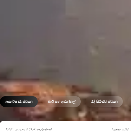
ආකර්ෂණ ස්ථාන
බාර් සහ අවන්හල්
රැඳී සිටීමට ස්ථාන