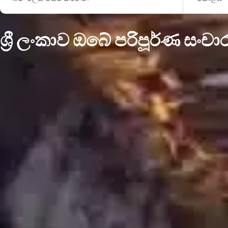
ශ්‍රී ලංකාව ඔබේ පරිපූර්ණ ස