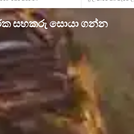
ංචාරක සහකරු සොයා ගන්න