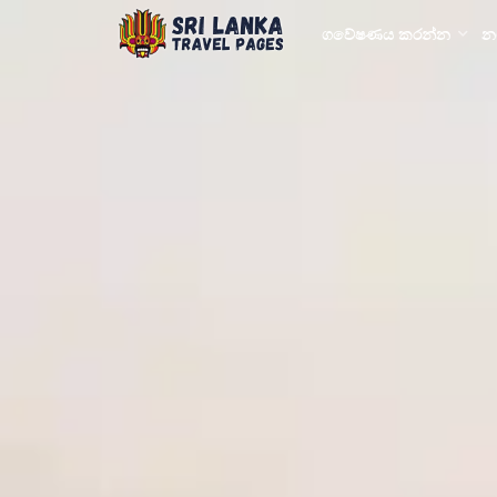
ගවේෂණය කරන්න
න