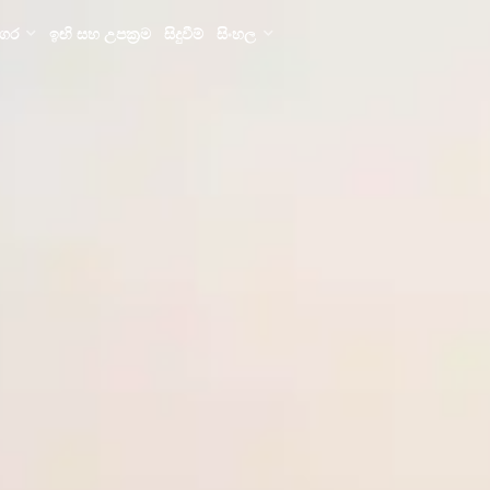
ගර
ඉඟි සහ උපක්‍රම
සිදුවීම්
සිංහල