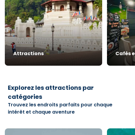
Attractions
Cafés e
Explorez les attractions par
catégories
Trouvez les endroits parfaits pour chaque
intérêt et chaque aventure