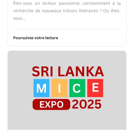
Êtes-vous un lecteur passionné, constamment à la
recherche de nouveaux trésors littéraires ? Ou êtes-
vous…
Poursuivez votre lecture