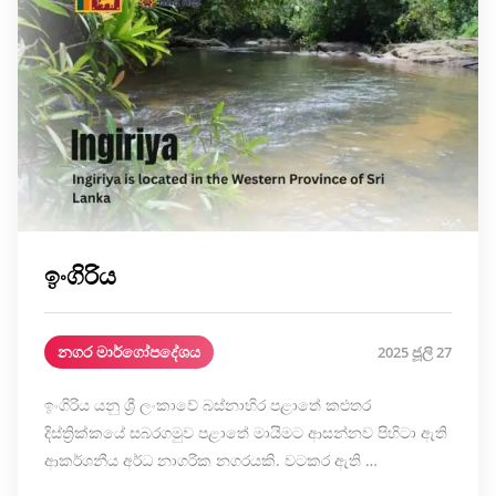
ඉංගිරිය
නගර මාර්ගෝපදේශය
2025 ජූලි 27
ඉංගිරිය යනු ශ්‍රී ලංකාවේ බස්නාහිර පළාතේ කළුතර
දිස්ත්‍රික්කයේ සබරගමුව පළාතේ මායිමට ආසන්නව පිහිටා ඇති
ආකර්ශනීය අර්ධ නාගරික නගරයකි. වටකර ඇති …