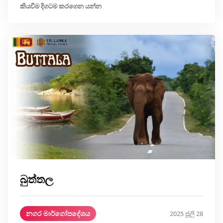
කියවීම දිගටම කරගෙන යන්න
බුත්තල
නගර මාර්ගෝපදේශය
2025 ජූලි 28