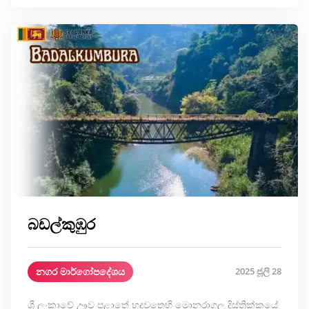
බඩල්කුඹුර
නගර මාර්ගෝපදේශය
2025 ජූලි 28
ශ්‍රී ලංකාවේ ඌව පළාතේ හදවතෙහි මොනරාගල දිස්ත්‍රික්කයේ