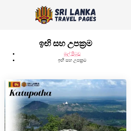
ඉඟි සහ උපක්‍රම
මුල් පිටුව
ඉඟි සහ උපක්‍රම