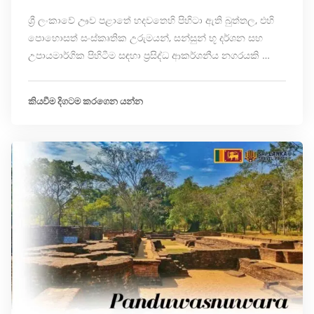
ශ්‍රී ලංකාවේ ඌව පළාතේ හදවතෙහි පිහිටා ඇති බුත්තල, එහි
පොහොසත් සංස්කෘතික උරුමයන්, සන්සුන් භූ දර්ශන සහ
උපායමාර්ගික පිහිටීම සඳහා ප්‍රසිද්ධ ආකර්ශනීය නගරයකි …
කියවීම දිගටම කරගෙන යන්න