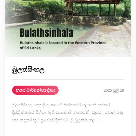
බුලත්සිංහල
නගර මාර්ගෝපදේශය
2025 ජූලි 28
බුලත්සිංහල යනු ශ්‍රී ලංකාවේ බස්නාහිර පළාතේ කළුතර
දිස්ත්‍රික්කයේ පිහිටා ඇති සාමකාමී නගරයකි. කුඹුරු, පොල් වතු
සහ කඳුකර භූමි ප්‍රදේශවලින් වට වූ බුලත්සිංහල …