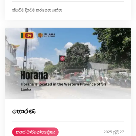
කියවීම දිගටම කරගෙන යන්න
හොරණ
නගර මාර්ගෝපදේශය
2025 ජූලි 27