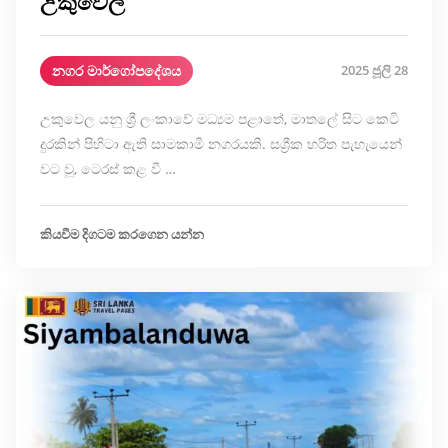
උකුවෙල
නගර මාර්ගෝපදේශය
2025 ජූලි 28
උකුවෙල යනු ශ්‍රී ලංකාවේ මධ්‍යම පළාතේ, මාතලේ සිට කෙටි
දුරකින් පිහිටා ඇති සාමකාමී නගරයකි. සශ්‍රීක හරිත පැහැයෙන්
වට වූ, ටෙරස් කළ වී …
කියවීම දිගටම කරගෙන යන්න