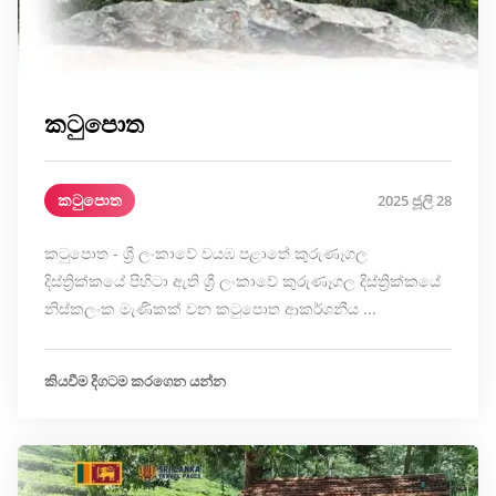
කටුපොත
කටුපොත
2025 ජූලි 28
කටුපොත - ශ්‍රී ලංකාවේ වයඹ පළාතේ කුරුණෑගල
දිස්ත්‍රික්කයේ පිහිටා ඇති ශ්‍රී ලංකාවේ කුරුණෑගල දිස්ත්‍රික්කයේ
නිස්කලංක මැණිකක් වන කටුපොත ආකර්ශනීය ...
කියවීම දිගටම කරගෙන යන්න