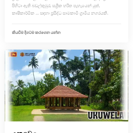
පිහිටා ඇති බඩල්කුඹුර, සශ්‍රීක හරිත පැහැයෙන් යුත්,
කෘෂිකාර්මික … සඳහා ප්‍රසිද්ධ සාමකාමී ග්‍රාමීය නගරයකි.
කියවීම දිගටම කරගෙන යන්න