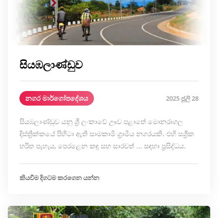
සියඹලාණ්ඩුව
නගර මාර්ගෝපදේශය
2025 ජූලි 28
සියඹලාණ්ඩුව යනු ශ්‍රී ලංකාවේ ඌව පළාතේ මොනරාගල
දිස්ත්‍රික්කයේ පිහිටා ඇති සාමකාමී ග්‍රාමීය නගරයකි. එහි සශ්‍රීක
හරිත පැහැය, පෙරළෙන කඳු සහ සාරවත් ... සඳහා ප්‍රසිද්ධය.
කියවීම දිගටම කරගෙන යන්න