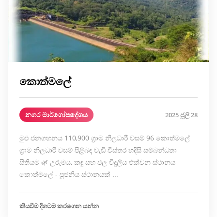
කොත්මලේ
නගර මාර්ගෝපදේශය
2025 ජූලි 28
මුළු ජනගහනය 110,900 ග්‍රාම නිලධාරී වසම් 96 කොත්මලේ
ග්‍රාම නිලධාරී වසම් පිළිබඳ වැඩි විස්තර හදිසි සම්බන්ධතා
සිතියම 🌿 උරුමය, කඳු සහ ජල විදුලිය එක්වන ස්ථානය
කොත්මලේ - පූජනීය ස්ථානයක් ...
කියවීම දිගටම කරගෙන යන්න