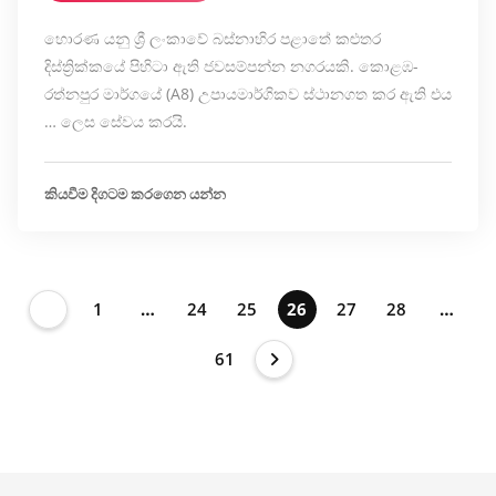
හොරණ යනු ශ්‍රී ලංකාවේ බස්නාහිර පළාතේ කළුතර
දිස්ත්‍රික්කයේ පිහිටා ඇති ජවසම්පන්න නගරයකි. කොළඹ-
රත්නපුර මාර්ගයේ (A8) උපායමාර්ගිකව ස්ථානගත කර ඇති එය
… ලෙස සේවය කරයි.
කියවීම දිගටම කරගෙන යන්න
1
…
24
25
26
27
28
…
61