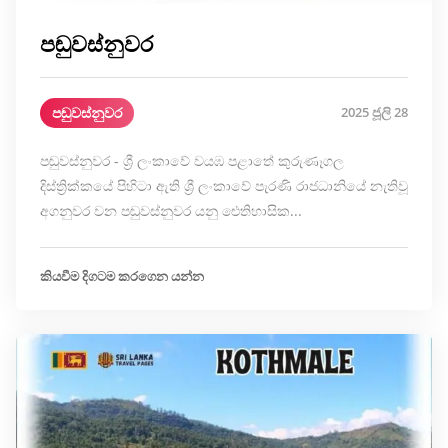
පඬුවස්නුවර
පඬුවස්නුවර
2025 ජූලි 28
පඬුවස්නුවර - ශ්‍රී ලංකාවේ වයඹ පළාතේ කුරුණෑගල
දිස්ත්‍රික්කයේ පිහිටා ඇති ශ්‍රී ලංකාවේ පැරණි රාජධානියේ නැතිවූ
අගනුවර වන පඬුවස්නුවර යනු ඓතිහාසික...
කියවීම දිගටම කරගෙන යන්න