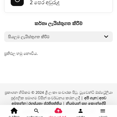
2 පෙර අවුරුදු
කර්තෘ ලැයිස්තුගත කිරීම්
ප්‍රතිඵල හමු නොවීය.
ප්‍රකාශන හිමිකම © 2024 ශ්‍රී ලංකා සංචාරක පිටු. ට්‍රැවෙන්ටි ඕස්ට්‍රේලියා
පුද්ගලික සමාගම විසින් සංවර්ධනය කරන ලදී |
අපි ගැන
|
අපව
අමතන්න
|
රහස්යතා ප්රතිපත්තිය
|
නියමයන් සහ කොන්දේසි
ට්‍රැවෙන්ටි විසින් ආඩම්බරයෙන් බලගන්වන ලදී