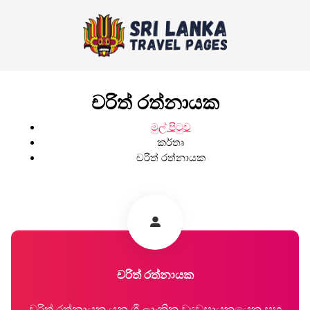
චරිත් රත්නායක
මුල් පිටුව
කර්තෘ
චරිත් රත්නායක
චරිත් රත්නායක
චරිත් රත්නායක යනු ශ්‍රී ලාංකික ව්‍යවසායකයෙකු සහ