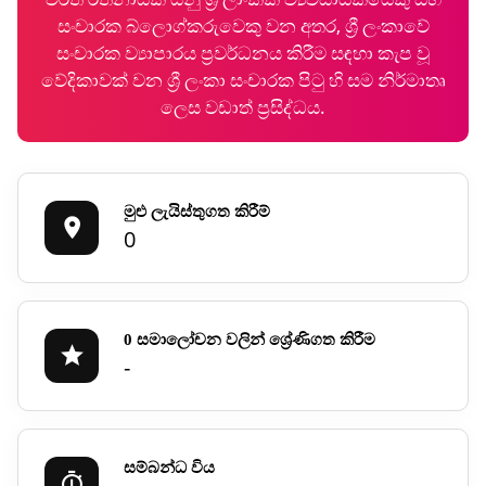
සංචාරක බ්ලොග්කරුවෙකු වන අතර, ශ්‍රී ලංකාවේ
සංචාරක ව්‍යාපාරය ප්‍රවර්ධනය කිරීම සඳහා කැප වූ
වේදිකාවක් වන ශ්‍රී ලංකා සංචාරක පිටු හි සම නිර්මාතෘ
ලෙස වඩාත් ප්‍රසිද්ධය.
මුළු ලැයිස්තුගත කිරීම්
0
0 සමාලෝචන වලින් ශ්‍රේණිගත කිරීම
-
සම්බන්ධ විය