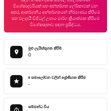
විශේෂඥවරියක් සහ අන්තර්ගත ලේඛිකාවක් වන
අතර, ආකර්ශනීය අන්තර්ගතයන් නිර්මාණය කිරීමේ
සහ ඵලදායී ඩිජිටල් උපාය මාර්ග ක්‍රියාත්මක කිරීමේ
විශේෂඥතාව සඳහා ප්‍රසිද්ධය.
මුළු ලැයිස්තුගත කිරීම්
0
0 සමාලෝචන වලින් ශ්‍රේණිගත කිරීම
-
සම්බන්ධ විය