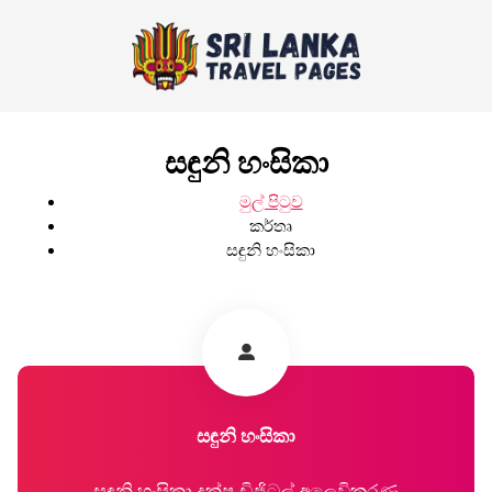
සඳුනි හංසිකා
මුල් පිටුව
කර්තෘ
සඳුනි හංසිකා
සඳුනි හංසිකා
සඳුනි හංසිකා දක්ෂ ඩිජිටල් අලෙවිකරණ