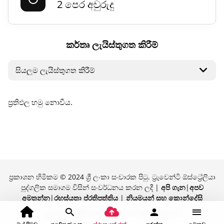
2 පෙර අවුරුදු
කර්තෘ ලැයිස්තුගත කිරීම්
ප්‍රතිඵල හමු නොවීය.
ප්‍රකාශන හිමිකම © 2024 ශ්‍රී ලංකා සංචාරක පිටු. ට්‍රැවෙන්ටි ඕස්ට්‍රේලියා
පුද්ගලික සමාගම විසින් සංවර්ධනය කරන ලදී |
අපි ගැන
|
අපව
අමතන්න
|
රහස්යතා ප්රතිපත්තිය
|
නියමයන් සහ කොන්දේසි
ට්‍රැවෙන්ටි විසින් ආඩම්බරයෙන් බලගන්වන ලදී