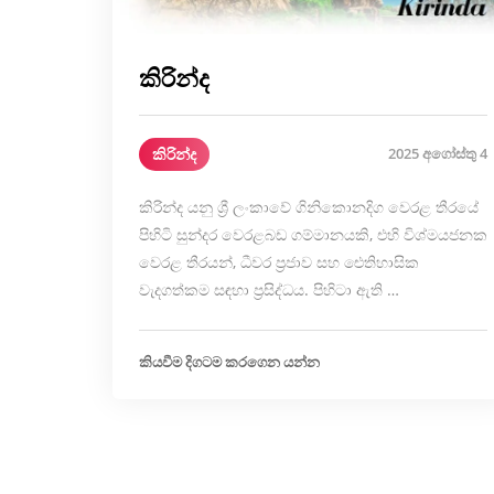
කිරින්ද
කිරින්ද
2025 අගෝස්තු 4
කිරින්ද යනු ශ්‍රී ලංකාවේ ගිනිකොනදිග වෙරළ තීරයේ
පිහිටි සුන්දර වෙරළබඩ ගම්මානයකි, එහි විශ්මයජනක
වෙරළ තීරයන්, ධීවර ප්‍රජාව සහ ඓතිහාසික
වැදගත්කම සඳහා ප්‍රසිද්ධය. පිහිටා ඇති …
කියවීම දිගටම කරගෙන යන්න