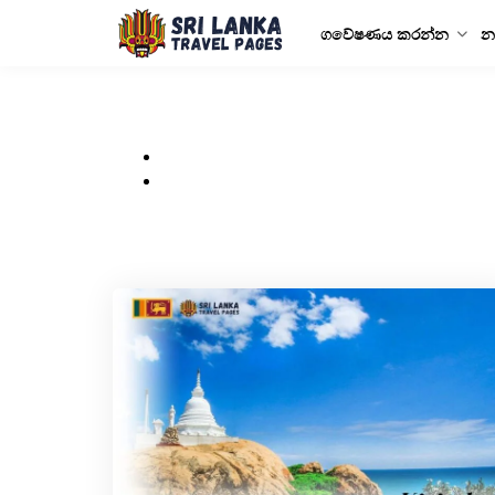
ගවේෂණය කරන්න
න