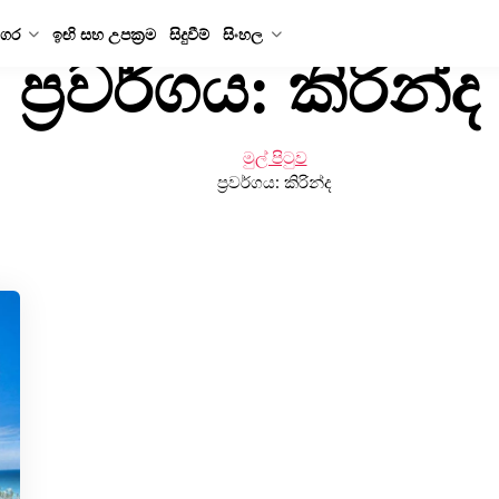
ගර
ඉඟි සහ උපක්‍රම
සිදුවීම්
සිංහල
ප්‍රවර්ගය:
කිරින්ද
මුල් පිටුව
ප්‍රවර්ගය:
කිරින්ද