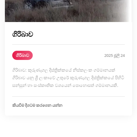
ගිරිබාව
ගිරිබාව
2025 ජූලි 24
ගිරිබාව: කුරුණෑගල දිස්ත්‍රික්කයේ නිස්කලංක ගම්මානයක්
ගිරිබාව යනු ශ්‍රී ලංකාවේ උතුරේ කුරුණෑගල දිස්ත්‍රික්කයේ පිහිටි
සන්සුන් හා සංස්කෘතික වශයෙන් පොහොසත් ගම්මානයකි.
කියවීම දිගටම කරගෙන යන්න