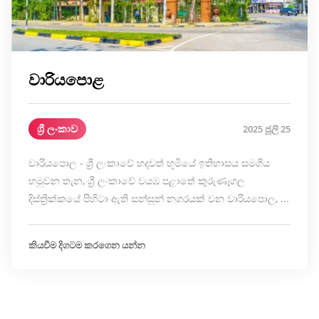
වාරියපොළ
ශ්‍රී ලංකාව
2025 ජූලි 25
වාරියපොල - ශ්‍රී ලංකාවේ හදවත් භූමියේ ඉතිහාසය සමගිය
හමුවන තැන, ශ්‍රී ලංකාවේ වයඹ පළාතේ කුරුණෑගල
දිස්ත්‍රික්කයේ පිහිටා ඇති සන්සුන් නගරයක් වන වාරියපොල, ...
කියවීම දිගටම කරගෙන යන්න