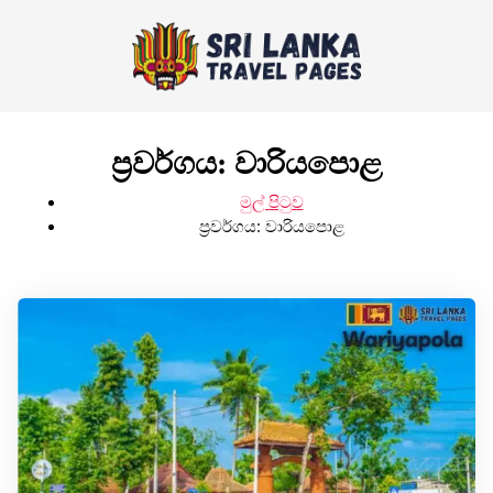
ප්‍රවර්ගය:
වාරියපොළ
මුල් පිටුව
ප්‍රවර්ගය:
වාරියපොළ