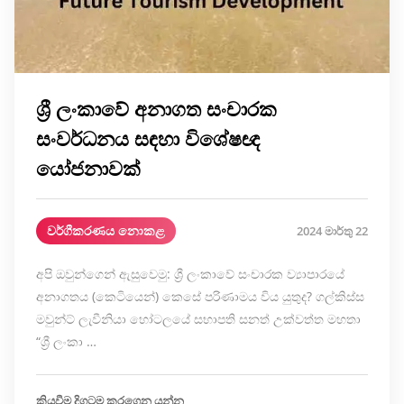
ශ්‍රී ලංකාවේ අනාගත සංචාරක
සංවර්ධනය සඳහා විශේෂඥ
යෝජනාවක්
වර්ගීකරණය නොකළ
2024 මාර්තු 22
අපි ඔවුන්ගෙන් ඇසුවෙමු: ශ්‍රී ලංකාවේ සංචාරක ව්‍යාපාරයේ
අනාගතය (කෙටියෙන්) කෙසේ පරිණාමය විය යුතුද? ගල්කිස්ස
මවුන්ට් ලැවීනියා හෝටලයේ සභාපති සනත් උක්වත්ත මහතා
“ශ්‍රී ලංකා …
කියවීම දිගටම කරගෙන යන්න