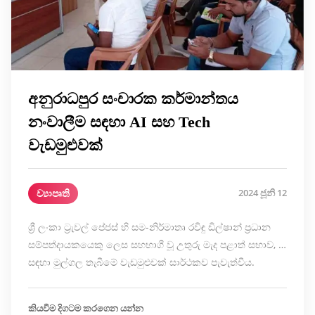
අනුරාධපුර සංචාරක කර්මාන්තය
නංවාලීම සඳහා AI සහ Tech
වැඩමුළුවක්
ව්‍යාපෘති
2024 ජූනි 12
ශ්‍රී ලංකා ට්‍රැවල් පේජස් හි සම-නිර්මාතෘ රවිඳු ඩිල්ෂාන් ප්‍රධාන
සම්පත්දායකයෙකු ලෙස සහභාගී වූ උතුරු මැද පළාත් සභාව, …
සඳහා මුල්ගල තැබීමේ වැඩමුළුවක් සාර්ථකව පැවැත්වීය.
කියවීම දිගටම කරගෙන යන්න