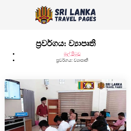
ප්‍රවර්ගය:
ව්‍යාපෘති
මුල් පිටුව
ප්‍රවර්ගය:
ව්‍යාපෘති