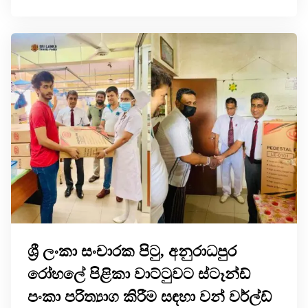
ශ්‍රී ලංකා සංචාරක පිටු, අනුරාධපුර
රෝහලේ පිළිකා වාට්ටුවට ස්ටෑන්ඩ්
පංකා පරිත්‍යාග කිරීම සඳහා වන් වර්ල්ඩ්