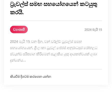
ට්‍රැවල්ස් සමඟ සහයෝගයෙන් කටයුතු
කරයි.
ව්‍යාපෘති
2024 මැයි 15
2024 මැයි 15 වන දින, වන් වර්ල්ඩ් ට්‍රැවල්ස් සමඟ
සහයෝගයෙන්, ශ්‍රී ලංකා ට්‍රැවල් පේජස් අනුරාධපුර රෝහලට
ස්ටෑන්ඩ් පරිත්‍යාග කිරීමෙන් සැලකිය යුතු දායකත්වයක් ලබා
දුන්නේය...
කියවීම දිගටම කරගෙන යන්න