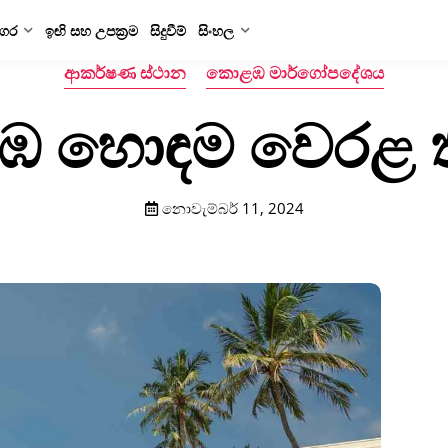
ගර
ඉඟි සහ උපක්‍රම
සිදුවීම්
සිංහල
ආකර්ෂණ ස්ථාන
කොළඹ මාර්ගෝපදේශය
 හොඳම වෙරළ ත
නොවැම්බර් 11, 2024