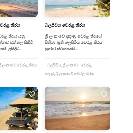
වෙරළ තීරය
බලපිටිය වෙරළ තීරය
ෙරළ තීරය යනු
ශ්‍රී ලංකාවේ දකුණු වෙරළ තීරයේ
ව වත්තල පිහිටි
පිහිටා ඇති බලපිටිය වෙරළ තීරය
ි. ප්‍රසිද්ධ…
සුන්දර ස්ථානයකි…
්‍රී ලංකාවේ වෙරළ තීරය
බලපිටිය, ශ්‍රී ලංකාව
වෙරළ
දකුණු ශ්‍රී ලංකාවේ වෙරළ තීරය