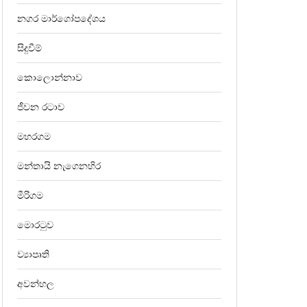
නගර මාර්ගෝපදේශය
සිදුවීම්
කොලොන්නාව
ජීවන රටාව
මහරගම
මන්තායි නැගෙනහිර
මීරිගම
මොරටුව
ව්‍යාපෘති
අවන්හල