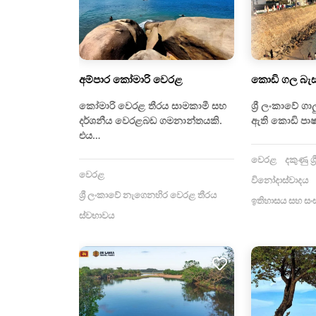
අම්පාර කෝමාරි වෙරළ
කොඩි ගල බැස්
කෝමාරි වෙරළ තීරය සාමකාමී සහ
ශ්‍රී ලංකාවේ ග
දර්ශනීය වෙරළබඩ ගමනාන්තයකි.
ඇති කොඩි පාෂ
එය…
වෙරළ
දකුණු ශ
වෙරළ
විනෝදාස්වාදය
ශ්‍රී ලංකාවේ නැගෙනහිර වෙරළ තීරය
ඉතිහාසය සහ සංස
ස්වභාවය