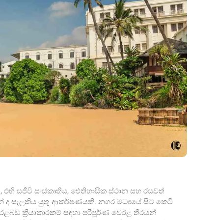
ීලය, එහි සජීවී සංස්කෘතිය, ඓතිහාසික ස්ථාන සහ රසවත්
රයන් ද සැලකිය යුතු ආකර්ෂණයකි. නගර මධ්‍යයේ සිට කෙටි
රළබඩ ක්‍රියාකාරකම් සඳහා පරිපූර්ණ වෙරළ තීරයන්