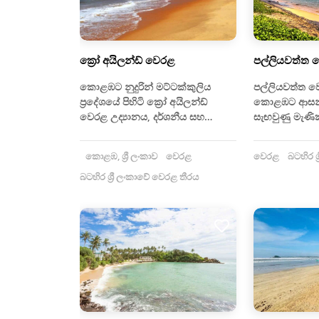
ක්‍රෝ අයිලන්ඩ් වෙරළ
පල්ලියවත්ත 
කොළඹට නුදුරින් මට්ටක්කුලිය
පල්ලියවත්ත ව
ප්‍රදේශයේ පිහිටි ක්‍රෝ අයිලන්ඩ්
කොළඹට ආසන්න
වෙරළ උද්‍යානය, දර්ශනීය සහ…
සැඟවුණු මැණිකක
කොළඹ, ශ්‍රී ලංකාව
වෙරළ
වෙරළ
බටහිර ශ
බටහිර ශ්‍රී ලංකාවේ වෙරළ තීරය