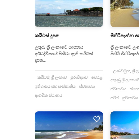
කයිට්ස් දූපත
මිහිරිපැන්න 
උතුරු ශ්‍රී ලංකාවේ යාපනය
ශ්‍රී ලංකාවේ උ
අර්ධද්වීපයේ පිහිටා ඇති කයිට්ස්
පිහිටි මිහිරිප
දූපත…
උණවටුන, ශ්‍රී 
කයිට්ස්, ශ්‍රී ලංකාව
පුරාවිද්‍යාව
වෙරළ
දකුණු ශ්‍රී ලංක
ඉතිහාසය සහ සංස්කෘතිය
ස්වභාවය
ස්වභාවය
ස්නෝ
ආගමික ස්ථානය
සර්ෆ්
සුවතාවය