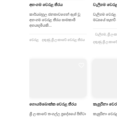
අහංගම වෙරළ තීරය
වැලිගම වෙරළ
කාර්යබහුල ජනතාවගෙන් ඈත් වූ
වැලිගම වෙරළ 
අහංගම වෙරළ තීරය සාමකාමී
මධ්‍යයේ සැඟවී
අභයභූමියකි...
වැලිගම, ශ්‍රී ලං
වෙරළ
දකුණු ශ්‍රී ලංකාවේ වෙරළ තීරය
දකුණු ශ්‍රී ලංක
ගොයම්බොක්ක වෙරළ තීරය
කැසුරිනා වෙ
ශ්‍රී ලංකාවේ තංගල්ල ප්‍රදේශයේ පිහිටා
කැසුරිනා වෙර