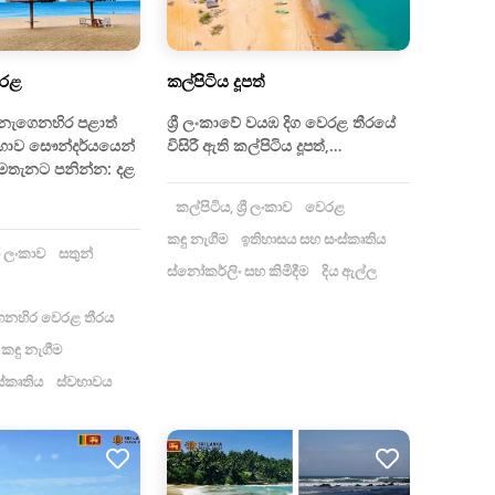
ෙරළ
කල්පිටිය දූපත්
• නැගෙනහිර පළාත්
ශ්‍රී ලංකාවේ වයඹ දිග වෙරළ තීරයේ
භාව සෞන්දර්යයෙන්
විසිරී ඇති කල්පිටිය දූපත්,…
මෙතැනට පනින්න: දළ
කල්පිටිය, ශ්‍රී ලංකාව
වෙරළ
කඳු නැගීම
ඉතිහාසය සහ සංස්කෘතිය
රී ලංකාව
සතුන්
ස්නෝකර්ලිං සහ කිමිදීම
දිය ඇල්ල
ැගෙනහිර වෙරළ තීරය
කඳු නැගීම
්කෘතිය
ස්වභාවය