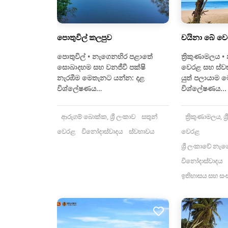
පොතුවිල් කලපුව
චයිනා බේ ව
පොතුවිල් • නැගෙනහිර පළාතේ
ත්‍රිකුණාමලය 
සොබාදහම සහ වනජීවී පක්ෂි
වෙරළ සහ ස්ව
නැරඹීම මෙතැනට යන්න: දළ
යුත් පලායාම 
විශ්ලේෂණය…
විශ්ලේෂණය...
ආරුගම් බොක්ක, ශ්‍රී ලංකාව
සතුන්
ත්‍රිකුණාමලය, ශ්‍
වෙරළ
විනෝදාස්වාදය
ස්වභාවය
වෙරළ
ශ්‍රී ලංකාවේ න
විනෝදාස්වාදය
ඉතිහාසය සහ සංස