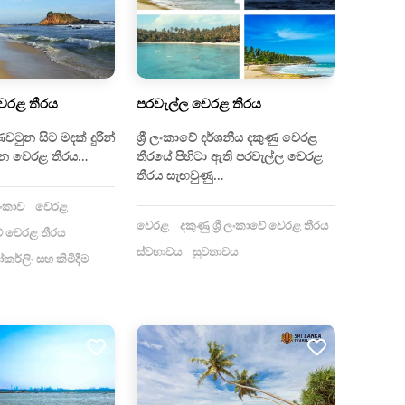
වෙරළ තීරය
පරවැල්ල වෙරළ තීරය
ණවටුන සිට මදක් දුරින්
ශ්‍රී ලංකාවේ දර්ශනීය දකුණු වෙරළ
ැන්න වෙරළ තීරය…
තීරයේ පිහිටා ඇති පරවැල්ල වෙරළ
තීරය සැඟවුණු…
ලංකාව
වෙරළ
වෙරළ
දකුණු ශ්‍රී ලංකාවේ වෙරළ තීරය
ාවේ වෙරළ තීරය
ස්වභාවය
සුවතාවය
කර්ලිං සහ කිමිදීම