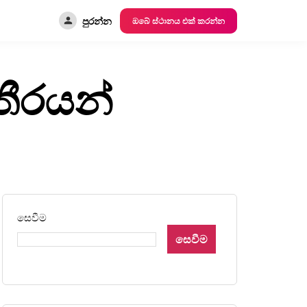
පුරන්න
ඔබේ ස්ථානය එක් කරන්න
ීරයන්
සෙවීම
සෙවීම