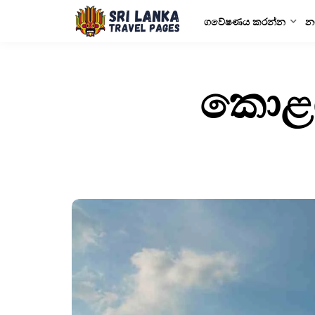
ගවේෂණය කරන්න
න
කොළඹ