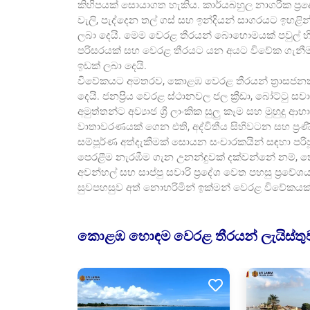
කිහිපයක් සොයාගත හැකිය. කාර්යබහුල නාගරික ප්‍
වැලි, පැද්දෙන තල් ගස් සහ ඉන්දියන් සාගරයට ඉහළින
ලබා දෙයි. මෙම වෙරළ තීරයන් බොහොමයක් පවුල් හි
පරිසරයක් සහ වෙරළ තීරයට යන අයට විවේක ගැනීමට
ඉඩක් ලබා දෙයි.
විවේකයට අමතරව, කොළඹ වෙරළ තීරයන් ත්‍රාසජනක ස
දෙයි. ජනප්‍රිය වෙරළ ස්ථානවල ජල ක්‍රීඩා, බෝට්ටු 
අමුත්තන්ට අව්‍යාජ ශ්‍රී ලාංකික සුලු කෑම සහ මුහුදු
වාතාවරණයක් ගෙන එති, අද්විතීය සිහිවටන සහ ප්‍රණී
සම්පූර්ණ අත්දැකීමක් සොයන සංචාරකයින් සඳහා පරි
පෙරළීම නැරඹීම ගැන උනන්දුවක් දක්වන්නේ නම්
අවන්හල් සහ සාප්පු සවාරි ප්‍රදේශ වෙත පහසු ප්‍රව
සුවපහසුව අත් නොහරිමින් ඉක්මන් වෙරළ විවේකයක්
කොළඹ හොඳම වෙරළ තීරයන් ලැයිස්තු