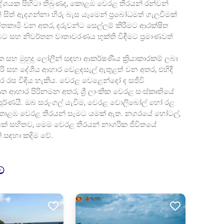
රදේශයක පිහිටා තිබුණද, කොළඹ වෙරළ තීරයන් රන්වන්
් සිත් ඇදගන්නා හිරු බැස යෑමෙන් ප්‍රබෝධමත් ගැලවීමක්
තකාමී වන අතර, දරුවන්ට සෙල්ලම් කිරීමට ආරක්ෂිත
 සහ නිවර්තන වාතාවරණය භුක්ති විඳීමට ප්‍රමාණවත්
හ මුහුදු ලෝලීන් සඳහා ආකර්ෂණීය ක්‍රියාකාරකම් ලබා
සවාරි සහ දේශීය ආහාර වෙළඳසැල් ඇතුළත් වන අතර, එහිදී
 ආහාර රස විඳිය හැකිය. වෙරළ වෙළෙන්දෝ ද සජීවී
ත ආහාර පිරිනමන අතර, ශ්‍රී ලාංකික වෙරළ සංස්කෘතියේ
පූර්ණයි. ඔබ සරුංගල් යැවීම, වෙරළ වොලිබෝල් හෝ රළ
, කොළඹ වෙරළ තීරයන් සැමට යමක් ඇත. නගරයේ හෝටල්,
ේශයක් සහිතව, මෙම වෙරළ තීරයන් නාගරික ජීවිතයේ
 සඳහා කදිම වේ.
ව