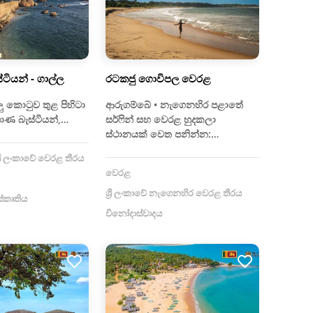
ටියන් - ගාල්ල
රටකජු ගොවිපල වෙරළ
ාලු කොටුව තුළ පිහිටා
ආරුගම්බේ • නැගෙනහිර පළාතේ
ාණ බැස්ටියන්,…
සර්ෆින් සහ වෙරළ හුදකලා
ස්ථානයක් වෙත පනින්න:…
්‍රී ලංකාවේ වෙරළ තීරය
වෙරළ
ශ්‍රී ලංකාවේ නැගෙනහිර වෙරළ තීරය
්කෘතිය
විනෝදාස්වාදය