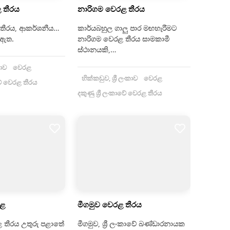
 තීරය
නාරිගම වෙරළ තීරය
තීරය, ආකර්ශනීය…
කාර්යබහුල ගාලු පාර මඟහැරීමට
 ඇත.
නාරිගම වෙරළ තීරය සාමකාමී
ස්ථානයකි,…
කාව
වෙරළ
හික්කඩුව, ශ්‍රී ලංකාව
වෙරළ
ාවේ වෙරළ තීරය
දකුණු ශ්‍රී ලංකාවේ වෙරළ තීරය
රළ
මීගමුව වෙරළ තීරය
ළ තීරය උතුරු පළාතේ
මීගමුව, ශ්‍රී ලංකාවේ බණ්ඩාරනායක