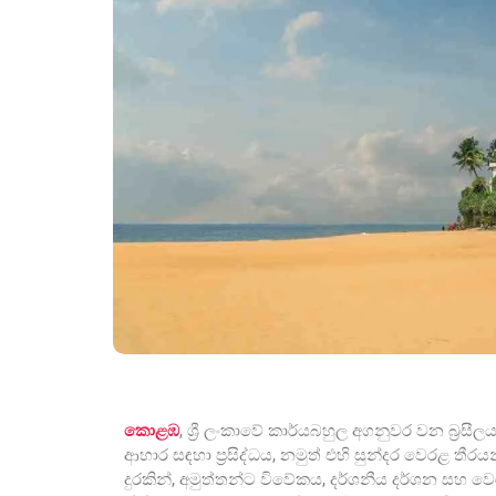
කොළඹ
, ශ්‍රී ලංකාවේ කාර්යබහුල අගනුවර වන බ්‍රස
ආහාර සඳහා ප්‍රසිද්ධය, නමුත් එහි සුන්දර වෙරළ තී
දුරකින්, අමුත්තන්ට විවේකය, දර්ශනීය දර්ශන සහ වෙ