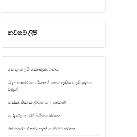
නවතම ලිපි
කොළඹ ඉටි කෞතුකාගාරය
ශ්‍රී ලංකාවේ සෆාරියක දී ඔබට දැකිය හැකි සුලභ
සතුන්
සංස්කෘතික සංදර්ශනය | හබරණ
කුරුණෑගල රැඳී සිටීමට ස්ථාන
රත්නපුරයේ නවාතැන් ගැනීමට ස්ථාන