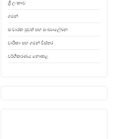
ශ්‍රී ලංකාව
ගමන්
සංචාරක පුවත් සහ සංඛ්‍යාලේඛන
චාරිකා සහ ගමන් විස්තර
වර්ගීකරණය නොකළ