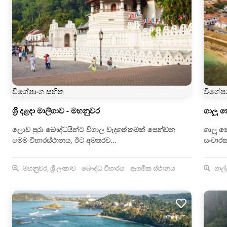
විශේෂාංග සහිත
විශේෂ
ශ්‍රී දළදා මාලිගාව - මහනුවර
ගාලු 
ලොව පුරා බෞද්ධයින්ට විශාල වැදගත්කමක් පෙන්වන
ගාලු ක
මෙම විහාරස්ථානය, ඊට අමතරව…
සංචාරක
මහනුවර, ශ්‍රී ලංකාව
බෞද්ධ විහාරය
ආගමික ස්ථානය
ගාල්ල