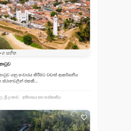
ාංග සහිත
කොටුව
ොටුව යනු සංචාරය කිරීමට වඩාත් ආකර්ශනීය
 ස්ථානවලින් එකකි…
, ශ්‍රී ලංකාව
ඉතිහාසය සහ සංස්කෘතිය