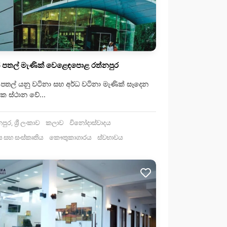
් පතල් මැණික් වෙළෙඳපොළ රත්නපුර
 පතල් යනු වටිනා සහ අර්ධ වටිනා මැණික් සෑදෙන
ික ස්ථාන වේ...
ුර, ශ්‍රී ලංකාව
කලාව
විනෝදාස්වාදය
 සහ සංස්කෘතිය
කෞතුකාගාරය
ස්වභාවය