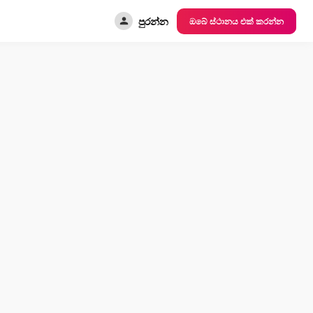
පුරන්න
ඔබේ ස්ථානය එක් කරන්න