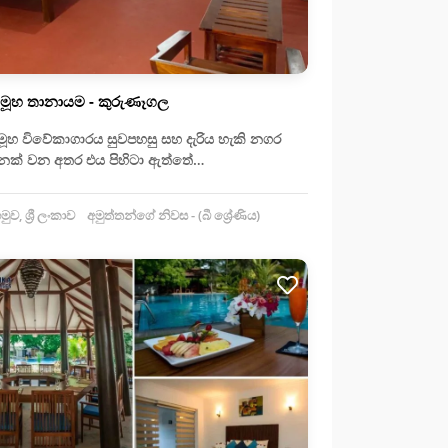
සමූහ තානායම - කුරුණෑගල
මූහ විවේකාගාරය සුවපහසු සහ දැරිය හැකි නගර
නක් වන අතර එය පිහිටා ඇත්තේ…
ුව, ශ්‍රී ලංකාව
අමුත්තන්ගේ නිවස - (බී ශ්‍රේණිය)