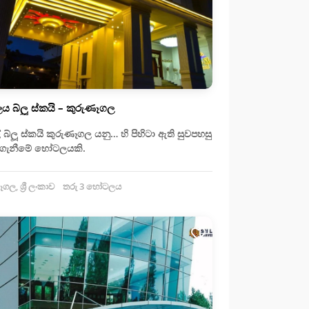
 බ්ලූ ස්කයි – කුරුණෑගල
බ්ලූ ස්කයි කුරුණෑගල යනු… හි පිහිටා ඇති සුවපහසු
ළිගැනීමේ හෝටලයකි.
ල, ශ්‍රී ලංකාව
තරු 3 හෝටලය