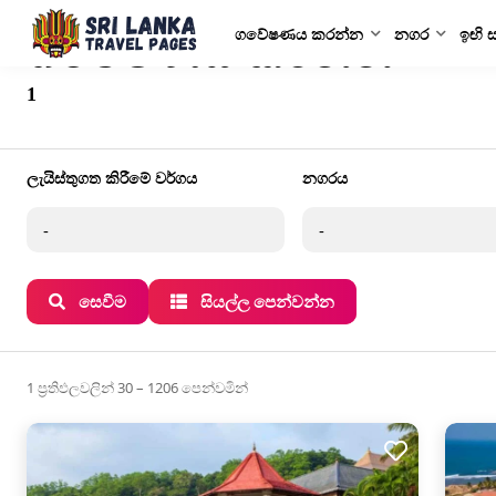
ගවේෂණය කරන්න
නගර
ඉඟි 
ගවේෂණය කරන්න
1
ලැයිස්තුගත කිරීමේ වර්ගය
නගරය
සෙවීම
සියල්ල පෙන්වන්න
1 ප්‍රතිඵලවලින් 30 – 1206 පෙන්වමින්