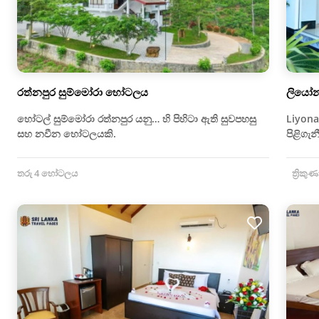
රත්නපුර සුම්මෝරා හෝටලය
ලියෝන
හෝටල් සුම්මෝරා රත්නපුර යනු… හි පිහිටා ඇති සුවපහසු
Liyonaa
සහ නවීන හෝටලයකි.
පිළිගැ
තරු 4 හෝටලය
ත්‍රිකුණ