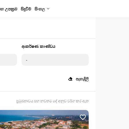
සහ උපක්‍රම
සිදුවීම්
සිංහල
ආකර්ෂණ කාණ්ඩය
පැහැදිලි
ප්‍රමුඛතාවය සහ නවතම දේ අනුව වර්ග කර ඇත