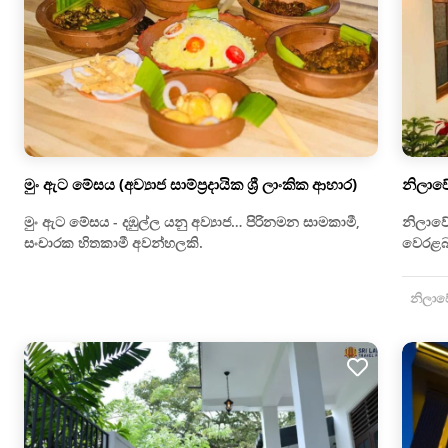
මුං ඇට මේසය (අව්‍යාජ සාම්ප්‍රදායික ශ්‍රී ලාංකික ආහාර)
නිලාව
මුං ඇට මේසය - දඹුල්ල යනු අව්‍යාජ… පිරිනමන සාමකාමී,
නිලාවේ
සංචාරක හිතකාමී අවන්හලකි.
වෙරළබ
නිලාවේල