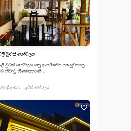
ේලි බුටික් හෝටලය
ලි බුටික් හෝටලය යනු ආකර්ශනීය සහ සුවපහසු
ඩ නිවාඩු නිකේතනයකි…
ි, ශ්‍රී ලංකාව
බුටික් හෝටලය