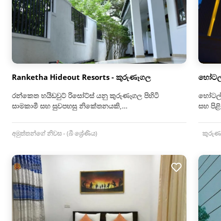
Ranketha Hideout Resorts - කුරුණෑගල
හෝටලය
රන්කෙත හයිඩවුට් රිසෝට්ස් යනු කුරුණෑගල පිහිටි
හෝටල් 
සාමකාමී සහ සුවපහසු නිකේතනයකි,…
සහ පි
අමුත්තන්ගේ නිවස - (බී ශ්‍රේණිය)
කුරුණෑග