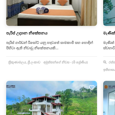
පැරිස් උද්‍යාන නිකේතනය
මැණික
පැරිස් ගාර්ඩන් රිසෝට් යනු හදවතේ සාමකාමී සහ හොඳින්
මැණික්
පිහිටා ඇති නිවාඩු නිකේතනයකි…
ස්වභාව
ත්‍රිකුණාමලය, ශ්‍රී ලංකාව
අමුත්තන්ගේ නිවස - (බී ශ්‍රේණිය)
රත්නප
ඉතිහාසය