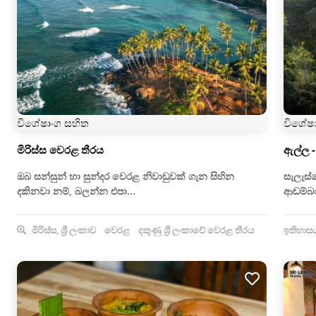
විශේෂාංග සහිත
විශේෂ
මිරිස්ස වෙරළ තීරය
ඇල්ල 
ඔබ සන්සුන් හා සුන්දර වෙරළ නිවාඩුවක් ගැන සිහින
සැලැස
දකිනවා නම්, බලන්න එපා...
ආඩම්බරය
මිරිස්ස, ශ්‍රී ලංකාව
වෙරළ
දකුණු ශ්‍රී ලංකාවේ වෙරළ තීරය
ඉතිහාසය