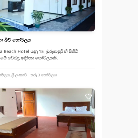
ා බීච් හෝටලය
 Beach Hotel යනු 15, මුරුගාපුරි හි පිහිටි
නීමේ වෙරළ ඉදිරිපස හෝටලයකි.
ාමලය, ශ්‍රී ලංකාව
තරු 3 හෝටලය