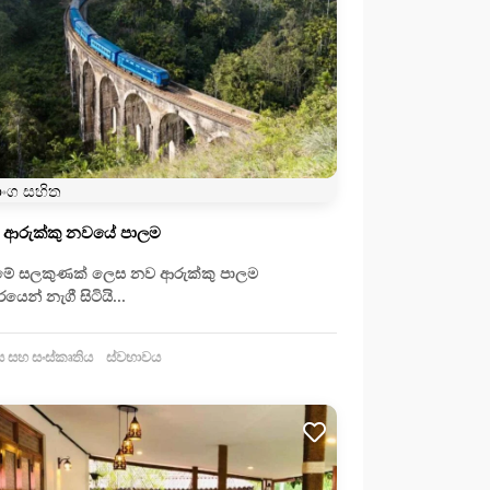
ාංග සහිත
- ආරුක්කු නවයේ පාලම
්මේ සලකුණක් ලෙස නව ආරුක්කු පාලම
ෙන් නැගී සිටියි...
 සහ සංස්කෘතිය
ස්වභාවය