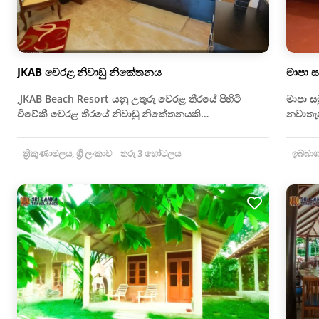
JKAB වෙරළ නිවාඩු නිකේතනය
මාපා 
,JKAB Beach Resort යනු උතුරු වෙරළ තීරයේ පිහිටි
මාපා ස
විවේකී වෙරළ තීරයේ නිවාඩු නිකේතනයකි…
නවාතැ
ත්‍රිකුණාමලය, ශ්‍රී ලංකාව
තරු 3 හෝටලය
ඉබ්බාගම