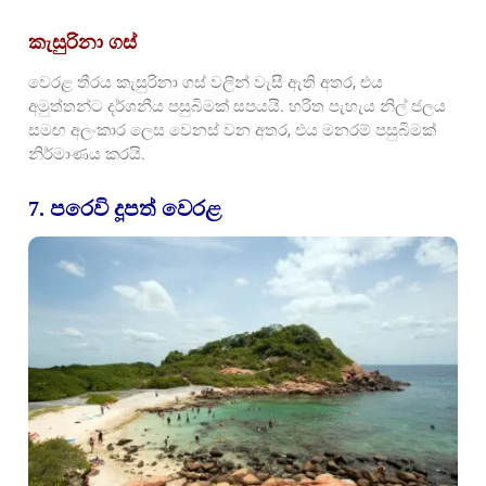
කැසුරිනා ගස්
වෙරළ තීරය කැසුරිනා ගස් වලින් වැසී ඇති අතර, එය
අමුත්තන්ට දර්ශනීය පසුබිමක් සපයයි. හරිත පැහැය නිල් ජලය
සමඟ අලංකාර ලෙස වෙනස් වන අතර, එය මනරම් පසුබිමක්
නිර්මාණය කරයි.
7. පරෙවි දූපත් වෙරළ