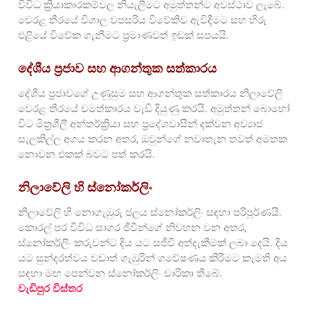
විවිධ ක්‍රියාකාරකම්වල නියැලීමට අමුත්තන්ට අවස්ථාව ලැබේ.
වෙරළ තීරයේ විශාල වපසරිය විවේකීව ඇවිදීමට සහ හිරු
එළියේ විවේක ගැනීමට ප්‍රමාණවත් ඉඩක් සපයයි.
දේශීය ප්‍රජාව සහ ආගන්තුක සත්කාරය
දේශීය ප්‍රජාවගේ උණුසුම සහ ආගන්තුක සත්කාරය නිලාවේලි
වෙරළ තීරයේ චමත්කාරය වැඩි දියුණු කරයි. අමුත්තන් බොහෝ
විට මිත්‍රශීලී අන්තර්ක්‍රියා සහ ප්‍රදේශවාසීන් දක්වන අව්‍යාජ
සැලකිල්ල අගය කරන අතර, ඔවුන්ගේ නවාතැන තවත් අමතක
නොවන එකක් බවට පත් කරයි.
නිලාවේලි හි ස්නෝකර්ලිං
නිලාවේලි හි නොගැඹුරු ජලය ස්නෝකර්ලිං සඳහා පරිපූර්ණයි.
කොරල් පර විවිධ සාගර ජීවීන්ගේ නිවහන වන අතර,
ස්නෝකර්ලිං කරුවන්ට දිය යට සජීවී අත්දැකීමක් ලබා දෙයි. දිය
යට සුන්දරත්වය වඩාත් ගැඹුරින් ගවේෂණය කිරීමට කැමති අය
සඳහා මඟ පෙන්වන ස්නෝකර්ලිං චාරිකා තිබේ.
වැඩිපුර විස්තර