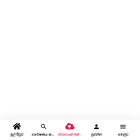
මුල් පිටුව
ගවේෂණය කරන්න
ස්ථානයක් එක් කරන්න
පුරන්න
මෙනුව