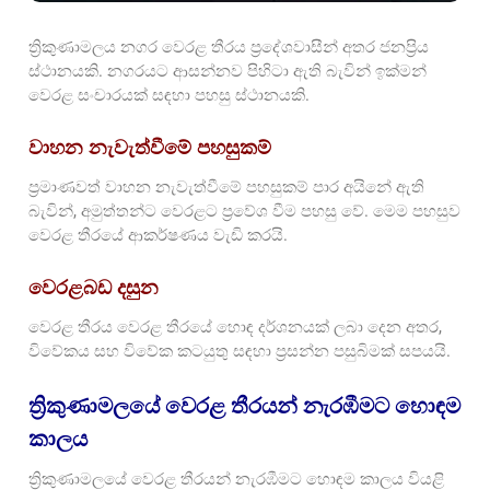
ත්‍රිකුණාමලය නගර වෙරළ තීරය ප්‍රදේශවාසීන් අතර ජනප්‍රිය
ස්ථානයකි. නගරයට ආසන්නව පිහිටා ඇති බැවින් ඉක්මන්
වෙරළ සංචාරයක් සඳහා පහසු ස්ථානයකි.
වාහන නැවැත්වීමේ පහසුකම්
ප්‍රමාණවත් වාහන නැවැත්වීමේ පහසුකම් පාර අයිනේ ඇති
බැවින්, අමුත්තන්ට වෙරළට ප්‍රවේශ වීම පහසු වේ. මෙම පහසුව
වෙරළ තීරයේ ආකර්ෂණය වැඩි කරයි.
වෙරළබඩ දසුන
වෙරළ තීරය වෙරළ තීරයේ හොඳ දර්ශනයක් ලබා දෙන අතර,
විවේකය සහ විවේක කටයුතු සඳහා ප්‍රසන්න පසුබිමක් සපයයි.
ත්‍රිකුණාමලයේ වෙරළ තීරයන් නැරඹීමට හොඳම
කාලය
ත්‍රිකුණාමලයේ වෙරළ තීරයන් නැරඹීමට හොඳම කාලය වියළි