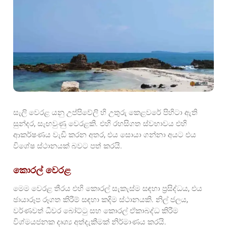
සැලි වෙරළ යනු උප්පිවේලි හි උතුරු කෙළවරේ පිහිටා ඇති
සුන්දර, සැඟවුණු වෙරළකි. එහි රහසිගත ස්වභාවය එහි
ආකර්ෂණය වැඩි කරන අතර, එය සොයා ගන්නා අයට එය
විශේෂ ස්ථානයක් බවට පත් කරයි.
කොරල් වෙරළ
මෙම වෙරළ තීරය එහි කොරල් සැකැස්ම සඳහා ප්‍රසිද්ධය, එය
ඡායාරූප රූගත කිරීම් සඳහා කදිම ස්ථානයකි. නිල් ජලය,
වර්ණවත් ධීවර බෝට්ටු සහ කොරල් ඒකාබද්ධ කිරීම
විශ්මයජනක දෘශ්‍ය අත්දැකීමක් නිර්මාණය කරයි.