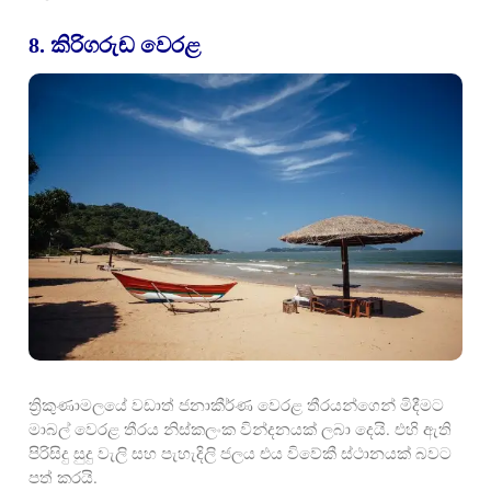
8. කිරිගරුඬ වෙරළ
ත්‍රිකුණාමලයේ වඩාත් ජනාකීර්ණ වෙරළ තීරයන්ගෙන් මිදීමට
මාබල් වෙරළ තීරය නිස්කලංක වින්දනයක් ලබා දෙයි. එහි ඇති
පිරිසිදු සුදු වැලි සහ පැහැදිලි ජලය එය විවේකී ස්ථානයක් බවට
පත් කරයි.