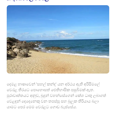
දෙමළ භාෂාවෙන් 'සහල් කන්ද' යන අර්ථය ඇති අරිසිමලේ
වෙරළ තීරයට පොහොසත් ඓතිහාසික පසුබිමක් ඇත.
පුරාවෘත්තයට අනුව, බුදුන් වහන්සේගෙන් කේශ ධාතු ලබාගත්
වෙළඳුන් දෙදෙනෙකු වන තපස්සු සහ බුලුක තිරියාය බලා
යාමට පෙර මෙම වෙරළට ගොඩ බැස්සේය.