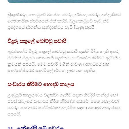
ත්‍රිකුණාමල කොටුවේ මහජන වෙරළ දර්ශන, වෙරළ අත්දැකීමට
ඓතිහාසික ස්පර්ශයක් එක් කරයි. බලකොටුවේ පැවැත්ම
ප්‍රදේශයේ දර්ශනීය සුන්දරත්වය වැඩි දියුණු කරයි.
වීදුරු පතුලේ බෝට්ටු සවාරි
අමුත්තන්ට වීදුරු පතුලේ බෝට්ටු සවාරි භුක්ති විඳිය හැකි අතර,
එමඟින් ජලයට නොතෙමී ලෝකය ගවේෂණය කිරීමට අද්විතීය
ක්‍රමයක් සපයයි. මෙම සවාරි මගින් රාවණා අගාධයේ සහ
කෝනේෂ්වරම් කෝවිලේ දර්ශන ලබා ගත හැකිය.
සංචාරය කිරීමට හොඳම කාලය
උණුසුම් කාලගුණය වළක්වා ගැනීම සඳහා හිමිදිරි පාන්දර හෝ
සවස් කාලයේ සංචාරය කිරීම නිර්දේශ කෙරේ. මෙම වේලාවන්
වෙරළ සහ අවට සන්ධිස්ථාන නැරඹීම සඳහා හොඳම ආලෝකය
සපයයි.
11. ලන්දේසි බේ වෙරළ