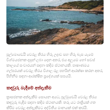
පුල්මොඩෙයි වෙරළ තීරය හිරු උදාව සහ හිරු බැස යෑමේ
විශ්මයජනක දසුන් ලබා දෙන අතර, එය අලුයම හෝ සවස්
කාලයේ සංචාරයන් සඳහා කදිම ස්ථානයකි. පාෂාණමය
ගල්පරයක් වෙරළ තීරය විශාල රළ පහරින් ආරක්ෂා කරන අතර,
පිහිනීම සඳහා ආරක්ෂිත ප්‍රදේශයක් සපයයි.
කඳවුරු බැඳීමේ අත්දැකීම
ත්‍රාසජනක අත්දැකීම් සොයන අයට, පුල්මුඩෙයි වෙරළ තීරය
කඳවුරු බැඳීම සඳහා කදිම ස්ථානයකි. තරු යට රාත්‍රියක් ගත
කිරීම වෙරළ අත්දැකීමට අද්විතීය මානයක් එක් කරයි.