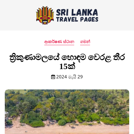
ආකර්ෂණ ස්ථාන
ගමන්
ත්‍රිකුණාමලයේ හොඳම වෙරළ තීර
15ක්
2024 මැයි 29