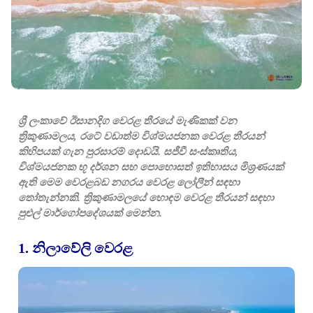
ශ්‍රී ලංකාවේ ඊසානදිග වෙරළ තීරයේ මැණිකක් වන
ත්‍රිකුණාමලය, රටේ වඩාත්ම විශ්මයජනක වෙරළ තීරයන්
කිහිපයක් ගැන පුරසාරම් දොඩයි. සජීවී සංස්කෘතිය,
විශ්මයජනක භූ දර්ශන සහ පොහොසත් ඉතිහාසය මිශ්‍රණයක්
ඇති මෙම වෙරළබඩ නගරය වෙරළ ලෝලීන් සඳහා
තෝතැන්නකි. ත්‍රිකුණාමලයේ හොඳම වෙරළ තීරයන් සඳහා
පුළුල් මාර්ගෝපදේශයක් මෙන්න.
1. නිලාවේලි වෙරළ