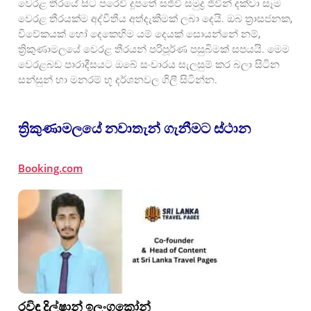
වෙරළ තීරයේ සිට පරෙවි දූපතේ සජීවී සමුද්‍ර ජීවීන් දක්වා සෑම
වෙරළ තීරයක්ම අද්විතීය අත්දැකීමක් ලබා දෙයි. ඔබ ත්‍රාසජනක,
විවේකයක් හෝ දෙකෙහිම යම් දෙයක් සොයන්නේ නම්,
ත්‍රිකුණාමලයේ වෙරළ තීරයන් පරිපූර්ණ පසුබිමක් සපයයි. මෙම
වෙරළබඩ පාරාදීසයට ඔබේ සංචාරය සැලසුම් කර බලා සිටින
සන්සුන් හා මනරම් භූ දර්ශනවල ගිලී සිටින්න.
ත්‍රිකුණාමලයේ නවාතැන් ගැනීමට ස්ථාන
Booking.com
රවිඳු දිල්ෂාන් ඉලංගකෝන්