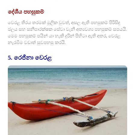
දේශීය පහසුකම්
වෙරළ තීරය තරමක් මූලික වුවත්, අසල ඇති පහසුකම් පිරිසිදු
ජලය සහ සනීපාරක්ෂක සේවා වැනි අත්‍යවශ්‍ය පහසුකම් සපයයි.
මෙම පහසුකම් පයින් යා හැකි දුරින් පිහිටා ඇති අතර, වෙරළ
නැරඹීම වඩාත් සුවපහසු කරයි.
5. රෙජිනා වෙරළ