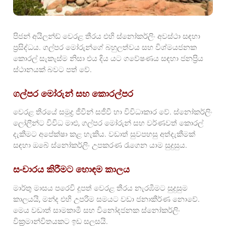
පිජන් අයිලන්ඩ් වෙරළ තීරය එහි ස්නෝකර්ලිං අවස්ථා සඳහා
ප්‍රසිද්ධය. ගල්පර මෝරුන්ගේ බහුලත්වය සහ විශ්මයජනක
කොරල් සැකැස්ම නිසා එය දිය යට ගවේෂණය සඳහා ජනප්‍රිය
ස්ථානයක් බවට පත් වේ.
ගල්පර මෝරුන් සහ කොරල්පර
වෙරළ තීරයේ සමුද්‍ර ජීවීන් සජීවී හා විවිධාකාර වේ. ස්නෝකර්ලිං
ලෝලීන්ට විවිධ මාළු, ගල්පර මෝරුන් සහ වර්ණවත් කොරල්
දැකීමට අපේක්ෂා කළ හැකිය. වඩාත් සුවපහසු අත්දැකීමක්
සඳහා ඔබේ ස්නෝකර්ලිං උපකරණ රැගෙන යාම සුදුසුය.
සංචාරය කිරීමට හොඳම කාලය
මාර්තු මාසය පරෙවි දූපත් වෙරළ තීරය නැරඹීමට සුදුසුම
කාලයයි, මන්ද එහි උපරිම සමයට වඩා ජනාකීර්ණ නොවේ.
මෙය වඩාත් සාමකාමී සහ විනෝදජනක ස්නෝකර්ලිං
වික්‍රමාන්විතයකට ඉඩ සලසයි.