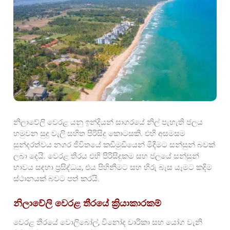
නිලාවේලි වෙරළ යනු ඉන්දියන් සාගරයේ නිල් පැහැති ජලය
හමුවන සුදු වැලි සහිත පිරිසිදු කොටසකි. එහි අසමසම
සුන්දරත්වය නගර ජීවිතයේ කඩිමුඩියෙන් මිදීමට සන්සුන් බවක්
ලබා දෙයි. වෙරළ තීරය එහි පිරිසිදුකම සහ ජලයේ සන්සුන්
භාවය සඳහා ප්‍රසිද්ධය, එය පිහිනීමට සහ හිරු බැස යෑමට කදිම
ස්ථානයක් බවට පත් කරයි.
නිලාවේලි වෙරළ තීරයේ ක්‍රියාකාරකම්
වෙරළ තීරයේ වොලිබෝල්, විනෝද චාරිකා සහ යෝග වැනි