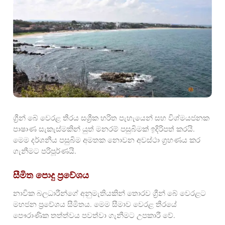
ග්‍රීන් බේ වෙරළ තීරය සශ්‍රීක හරිත පැහැයෙන් සහ විශ්මයජනක
පාෂාණ සැකැස්මකින් යුත් මනරම් පසුබිමක් ඉදිරිපත් කරයි.
මෙම දර්ශනීය පසුබිම අමතක නොවන අවස්ථා ග්‍රහණය කර
ගැනීමට පරිපූර්ණයි.
සීමිත පොදු ප්‍රවේශය
නාවික බලධාරීන්ගේ අනුමැතියකින් තොරව ග්‍රීන් බේ වෙරළට
මහජන ප්‍රවේශය සීමිතය. මෙම සීමාව වෙරළ තීරයේ
පෞරාණික තත්ත්වය පවත්වා ගැනීමට උපකාරී වේ.