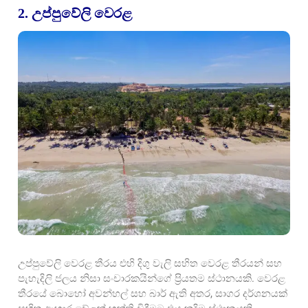
2. උප්පුවේලි වෙරළ
උප්පුවේලි වෙරළ තීරය එහි දිගු වැලි සහිත වෙරළ තීරයන් සහ
පැහැදිලි ජලය නිසා සංචාරකයින්ගේ ප්‍රියතම ස්ථානයකි. වෙරළ
තීරයේ බොහෝ අවන්හල් සහ බාර් ඇති අතර, සාගර දර්ශනයක්