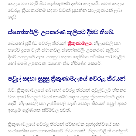
කාලය වන මැයි සිට සැප්තැම්බර් දක්වා කාලයයි. මෙම කාලය
වෙරළ ක්‍රියාකාරකම් සඳහා වඩාත් ප්‍රසන්න කාලගුණයක් ලබා
දෙයි.
ස්නෝකර්ලිං උපකරණ කුලියට දීමට තිබේ.
බොහෝ ප්‍රසිද්ධ වෙරළ තීරයන්
ත්‍රිකුණාමලය
, නිලාවේලි සහ
පරෙවි දූපත වැනි ස්ථානවල ස්නෝකර්ලිං උපකරණ කුලියට
දීමේ පහසුකම් ඇත. පහසුව සඳහා කල්තියා පරීක්ෂා කර බැලීම
හෝ ඔබේ උපකරණ රැගෙන ඒම නිර්දේශ කෙරේ.
පවුල් සඳහා සුදුසු ත්‍රිකුණාමලයේ වෙරළ තීරයන්
ඔව්, ත්‍රිකුණාමලයේ බොහෝ වෙරළ තීරයන් පවුල්වලට හිතකර
වන අතර සියලුම වයස් කාණ්ඩ සඳහා සුදුසු ක්‍රියාකාරකම් ලබා
දෙයි. නිලාවේලි සහ උප්පිවේලි වැනි වෙරළ තීරයන් පවුල් අතර
ඉහළම ශ්‍රේණිගත කිරීම්වල පවතී.
ත්‍රිකුණාමලයේ වෙරළ තීරයන් ස්වභාවික සුන්දරත්වයේ සහ
සංස්කෘතික පොහොසත්කමේ නිධානයකි. නිලාවේලි හි සන්සුන්