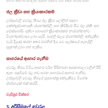
සහිත ආහාර වේලක් භුක්ති විඳීමට එය කදිම ස්ථානයකි.
ජල ක්‍රීඩා සහ ක්‍රියාකාරකම්
උප්පුවේලි වෙරළ තීරය ජල ක්‍රීඩා ලෝලීන් සඳහා
කේන්ද්‍රස්ථානයකි. ස්නෝකර්ලිං සහ කිමිදීමේ සිට ජල ස්කීං සහ
වේක්බෝඩිං දක්වා බොහෝ ක්‍රියාකාරකම් නරඹන්නන්ට
විනෝදාස්වාදය ලබා දෙයි. පැතලි ජලය ස්නෝකර්ලිං අත්දැකීම
වැඩි දියුණු කරන අතර එමඟින් දිය යට ලෝකයේ පැහැදිලි
දසුනක් ලබා ගත හැකිය.
සාගරයේ ආහාර ගැනීම
වෙරළ තීරය විවිධ ආහාර වර්ග පිරිනමන ආපනශාලා වලින් පිරී
ඇත. පසුබිමේ රළ හඬ සමඟ සාගරයේ ආහාර ගැනීම,
උප්පුවේලි වෙරළ තීරයේ සූපශාස්ත්‍ර අත්දැකීමට විශේෂ
ස්පර්ශයක් එක් කරයි.
වැඩිපුර විස්තර
3. අරිසිමලේ වෙරළ