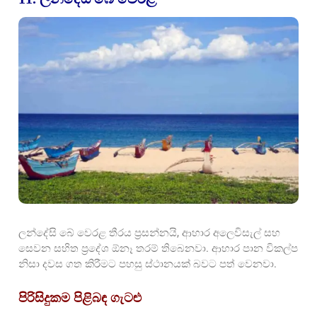
ලන්දේසි බේ වෙරළ තීරය ප්‍රසන්නයි, ආහාර අලෙවිසැල් සහ
සෙවන සහිත ප්‍රදේශ ඕනෑ තරම් තිබෙනවා. ආහාර පාන විකල්ප
නිසා දවස ගත කිරීමට පහසු ස්ථානයක් බවට පත් වෙනවා.
පිරිසිදුකම පිළිබඳ ගැටළු