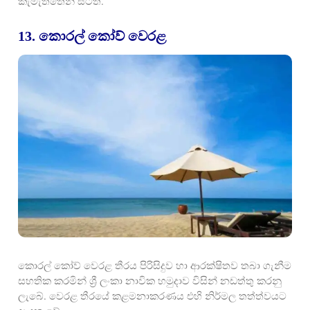
කැමැත්තෙන් සිටිති.
13. කොරල් කෝව් වෙරළ
කොරල් කෝව් වෙරළ තීරය පිරිසිදුව හා ආරක්ෂිතව තබා ගැනීම
සහතික කරමින් ශ්‍රී ලංකා නාවික හමුදාව විසින් නඩත්තු කරනු
ලැබේ. වෙරළ තීරයේ කළමනාකරණය එහි නිර්මල තත්ත්වයට