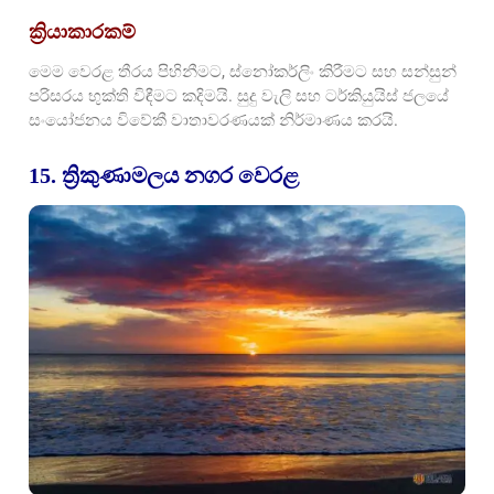
ක්‍රියාකාරකම්
මෙම වෙරළ තීරය පිහිනීමට, ස්නෝකර්ලිං කිරීමට සහ සන්සුන්
පරිසරය භුක්ති විඳීමට කදිමයි. සුදු වැලි සහ ටර්කියුයිස් ජලයේ
සංයෝජනය විවේකී වාතාවරණයක් නිර්මාණය කරයි.
15. ත්‍රිකුණාමලය නගර වෙරළ