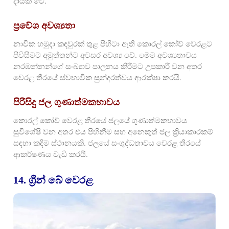
දායක වේ.
ප්‍රවේශ අවශ්‍යතා
නාවික හමුදා කඳවුරක් තුළ පිහිටා ඇති කොරල් කෝව් වෙරළට
පිවිසීමට අමුත්තන්ට අවසර අවශ්‍ය වේ. මෙම අවශ්‍යතාවය
නරඹන්නන්ගේ සංඛ්‍යාව පාලනය කිරීමට උපකාරී වන අතර
වෙරළ තීරයේ ස්වභාවික සුන්දරත්වය ආරක්ෂා කරයි.
පිරිසිදු ජල ගුණාත්මකභාවය
කොරල් කෝව් වෙරළ තීරයේ ජලයේ ගුණාත්මකභාවය
සුවිශේෂී වන අතර එය පිහිනීම සහ අනෙකුත් ජල ක්‍රියාකාරකම්
සඳහා කදිම ස්ථානයකි. ජලයේ සංශුද්ධතාවය වෙරළ තීරයේ
ආකර්ෂණය වැඩි කරයි.
14. ග්‍රීන් බේ වෙරළ