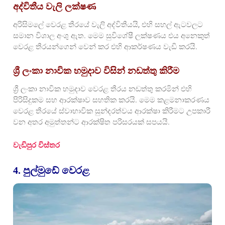
අද්විතීය වැලි ලක්ෂණ
අරිසිමලේ වෙරළ තීරයේ වැලි අද්විතීයයි, එහි සහල් ඇටවලට
සමාන විශාල අංශු ඇත. මෙම සුවිශේෂී ලක්ෂණය එය අනෙකුත්
වෙරළ තීරයන්ගෙන් වෙන් කර එහි ආකර්ෂණය වැඩි කරයි.
ශ්‍රී ලංකා නාවික හමුදාව විසින් නඩත්තු කිරීම
ශ්‍රී ලංකා නාවික හමුදාව වෙරළ තීරය නඩත්තු කරමින් එහි
පිරිසිදුකම සහ ආරක්ෂාව සහතික කරයි. මෙම කළමනාකරණය
වෙරළ තීරයේ ස්වාභාවික සුන්දරත්වය ආරක්ෂා කිරීමට උපකාරී
වන අතර අමුත්තන්ට ආරක්ෂිත පරිසරයක් සපයයි.
වැඩිපුර විස්තර
4. පුල්මුඩේ වෙරළ