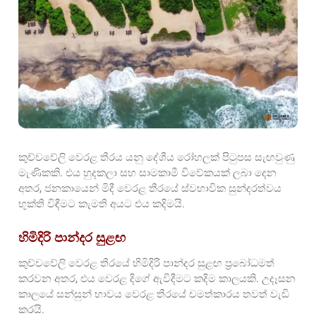
කුච්චවේලි වෙරළ තීරය යනු දේශීය රෝහලක් පිටුපස සැඟවුණු
මැණිකකි. එය හුදකලා සහ සාමකාමී විවේකයක් ලබා දෙන
අතර, ජනකායෙන් මිදී වෙරළ තීරයේ ස්වභාවික සුන්දරත්වය
භුක්ති විඳීමට කැමති අයට එය කදිමයි.
හිමිදිරි පාන්දර සුළඟ
කුච්චවේලි වෙරළ තීරයේ හිමිදිරි පාන්දර සුළඟ ප්‍රබෝධමත්
කරවන අතර, එය වෙරළ දිගේ ඇවිදීමට කදිම කාලයකි. උදෑසන
කාලයේ සන්සුන් භාවය වෙරළ තීරයේ චමත්කාරය තවත් වැඩි
කරයි.