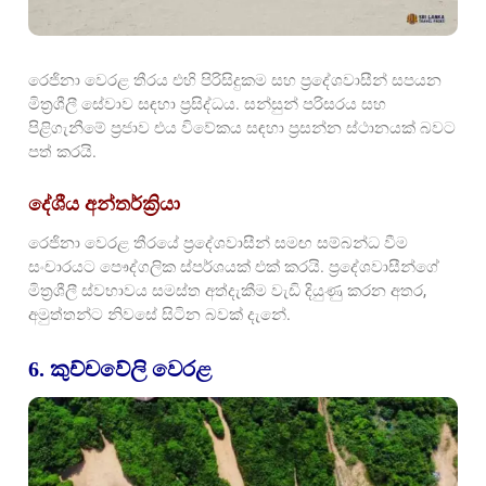
රෙජිනා වෙරළ තීරය එහි පිරිසිදුකම සහ ප්‍රදේශවාසීන් සපයන
මිත්‍රශීලී සේවාව සඳහා ප්‍රසිද්ධය. සන්සුන් පරිසරය සහ
පිළිගැනීමේ ප්‍රජාව එය විවේකය සඳහා ප්‍රසන්න ස්ථානයක් බවට
පත් කරයි.
දේශීය අන්තර්ක්‍රියා
රෙජිනා වෙරළ තීරයේ ප්‍රදේශවාසීන් සමඟ සම්බන්ධ වීම
සංචාරයට පෞද්ගලික ස්පර්ශයක් එක් කරයි. ප්‍රදේශවාසීන්ගේ
මිත්‍රශීලී ස්වභාවය සමස්ත අත්දැකීම වැඩි දියුණු කරන අතර,
අමුත්තන්ට නිවසේ සිටින බවක් දැනේ.
6. කුච්චවේලි වෙරළ