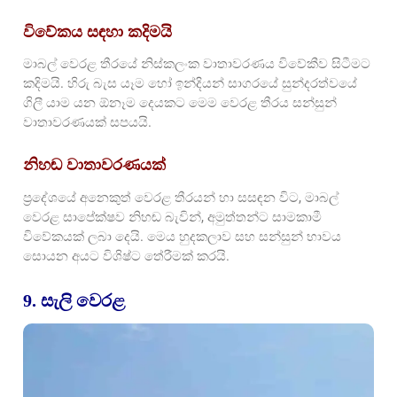
විවේකය සඳහා කදිමයි
මාබල් වෙරළ තීරයේ නිස්කලංක වාතාවරණය විවේකීව සිටීමට
කදිමයි. හිරු බැස යෑම හෝ ඉන්දියන් සාගරයේ සුන්දරත්වයේ
ගිලී යාම යන ඕනෑම දෙයකට මෙම වෙරළ තීරය සන්සුන්
වාතාවරණයක් සපයයි.
නිහඬ වාතාවරණයක්
ප්‍රදේශයේ අනෙකුත් වෙරළ තීරයන් හා සසඳන විට, මාබල්
වෙරළ සාපේක්ෂව නිහඬ බැවින්, අමුත්තන්ට සාමකාමී
විවේකයක් ලබා දෙයි. මෙය හුදකලාව සහ සන්සුන් භාවය
සොයන අයට විශිෂ්ට තේරීමක් කරයි.
9. සැලි වෙරළ