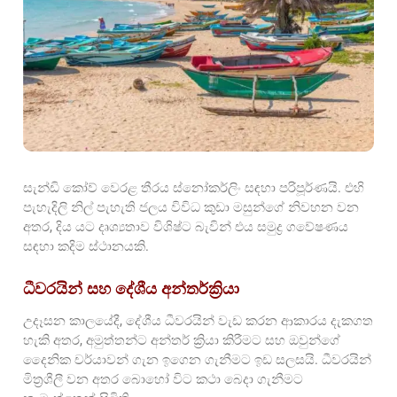
සැන්ඩි කෝව් වෙරළ තීරය ස්නෝකර්ලිං සඳහා පරිපූර්ණයි. එහි
පැහැදිලි නිල් පැහැති ජලය විවිධ කුඩා මසුන්ගේ නිවහන වන
අතර, දිය යට දෘශ්‍යතාව විශිෂ්ට බැවින් එය සමුද්‍ර ගවේෂණය
සඳහා කදිම ස්ථානයකි.
ධීවරයින් සහ දේශීය අන්තර්ක්‍රියා
උදෑසන කාලයේදී, දේශීය ධීවරයින් වැඩ කරන ආකාරය දැකගත
හැකි අතර, අමුත්තන්ට අන්තර් ක්‍රියා කිරීමට සහ ඔවුන්ගේ
දෛනික චර්යාවන් ගැන ඉගෙන ගැනීමට ඉඩ සලසයි. ධීවරයින්
මිත්‍රශීලී වන අතර බොහෝ විට කථා බෙදා ගැනීමට