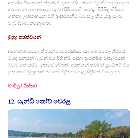
ආකර්ශනීය බවක් තිබුණත්, ලන්දේසි බේ වෙරළ තීරය මුහුදෙන්
ගසාගෙන එන අපද්‍රව්‍ය වලින් පිරී පවතී. වෙරළ පිරිසිදු කිරීමට
ගන්නා උත්සාහයන් එහි ආකර්ශනීය බව සැලකිය යුතු ලෙස
වැඩි දියුණු කරනු ඇත.
මුහුදු තත්ත්වයන්
අනෙකුත් වෙරළ තීරයන්ට සාපේක්ෂව ඩච් බේ වෙරළ තීරයේ
මුහුද සන්සුන් බැවින් එය පිහිනීම සඳහා ආරක්ෂිත විකල්පයක්
බවට පත් කරයි. කෙසේ වෙතත්, අමුත්තන් තවමත් ප්‍රවේශම් විය
යුතු අතර මුහුදු තත්ත්වයන් පිළිබඳව සැලකිලිමත් විය යුතුය.
වැඩිපුර විස්තර
12. සැන්ඩි කෝව් වෙරළ