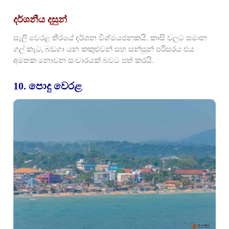
දර්ශනීය දසුන්
සැලි වෙරළ තීරයේ දර්ශන විශ්මයජනකයි. කාසි වලට සමාන
ගල් කැට, බඩගා යන කකුළුවන් සහ සන්සුන් පරිසරය එය
අමතක නොවන සංචාරයක් බවට පත් කරයි.
10. පොදු වෙරළ