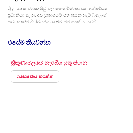
ශ්‍රී ලංකා සංචාරක පිටු වල සම-නිර්මාතෘ සහ අන්තර්ගත
ප්‍රධානියා ලෙස, අප ප්‍රකාශයට පත් කරන සෑම බ්ලොග්
සටහනක්ම විශ්මයජනක බව මම සහතික කරමි.
එසේම කියවන්න
ත්‍රිකුණාමලයේ නැරඹිය යුතු ස්ථාන
ගවේෂණය කරන්න