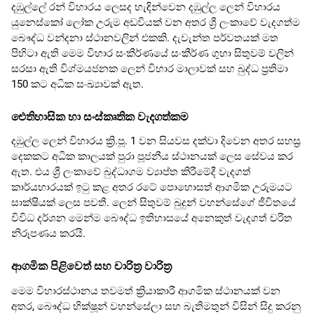
දඹුල්ලේ රන් විහාරය ලෙසද හැඳින්වෙන දඹුල්ල ලෙන් විහාරය
යුනෙස්කෝ ලෝක උරුම අඩවියක් වන අතර ශ්‍රී ලංකාවේ වැදගත්ම
බෞද්ධ වන්දනා ස්ථානවලින් එකකි. දැවැන්ත පර්වතයක් මත
පිහිටා ඇති මෙම විහාර සංකීර්ණයේ සංකීර්ණ ගුහා සිතුවම් වලින්
සරසා ඇති විශ්මයජනක ලෙන් විහාර මාලාවක් සහ බුද්ධ ප්‍රතිමා
150 කට අධික සංඛ්‍යාවක් ඇත.
ඓතිහාසික හා සංස්කෘතික වැදගත්කම
දඹුල්ල ලෙන් විහාරය ක්‍රි.පූ. 1 වන සියවස දක්වා දිවෙන අතර සහස්‍ර
දෙකකට අධික කාලයක් පුරා පූජනීය ස්ථානයක් ලෙස සේවය කර
ඇත. එය ශ්‍රී ලංකාවේ බුද්ධාගම ව්‍යාප්ත කිරීමේදී වැදගත්
කාර්යභාරයක් ඉටු කළ අතර රටේ පොහොසත් ආගමික උරුමයට
සාක්ෂියක් ලෙස පවතී. ලෙන් සිතුවම් බුදුන් වහන්සේගේ ජීවිතයේ
විවිධ දර්ශන මෙන්ම බෞද්ධ ඉතිහාසයේ අනෙකුත් වැදගත් චරිත
නිරූපණය කරයි.
ආගමික පිළිවෙත් සහ චාරිත්‍ර වාරිත්‍ර
මෙම විහාරස්ථානය තවමත් ක්‍රියාකාරී ආගමික ස්ථානයක් වන
අතර, බෞද්ධ භික්ෂූන් වහන්සේලා සහ බැතිමතුන් විසින් සිදු කරනු