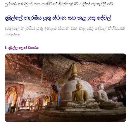
පුරාණ නටබුන් සහ සංකීර්ණ බිතුසිතුවම් වලින් පැහැදිලි වේ.
දඹුල්ලේ නැරඹිය යුතු ස්ථාන සහ කළ යුතු දේවල්
දඹුල්ලේ නැරඹිය යුතු ඉහළම ස්ථාන සහ කළ යුතු දේවල් කිහිපයක්
මෙන්න:
1. දඹුල්ල ලෙන් විහාරය