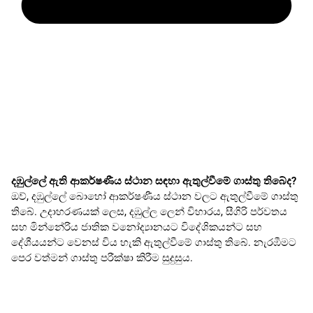
දඹුල්ලේ ඇති ආකර්ෂණීය ස්ථාන සඳහා ඇතුල්වීමේ ගාස්තු තිබේද?
ඔව්, දඹුල්ලේ බොහෝ ආකර්ෂණීය ස්ථාන වලට ඇතුල්වීමේ ගාස්තු
තිබේ. උදාහරණයක් ලෙස, දඹුල්ල ලෙන් විහාරය, සීගිරි පර්වතය
සහ මින්නේරිය ජාතික වනෝද්‍යානයට විදේශිකයන්ට සහ
දේශීයයන්ට වෙනස් විය හැකි ඇතුල්වීමේ ගාස්තු තිබේ. නැරඹීමට
පෙර වත්මන් ගාස්තු පරීක්ෂා කිරීම සුදුසුය.