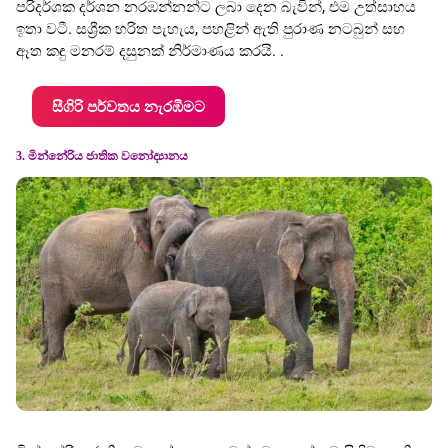
පරිදර්ශක දර්ශන නරඹන්නන්ට ලබා දෙන බැවින්, එම උත්සාහය
ඉතා වටී. සශ්‍රීක හරිත පැහැය, පහළින් ඇති පුරාණ නටබුන් සහ
ඈත කඳු මනරම් දසුනක් නිර්මාණය කරයි. .
සීගිරි පර්වතය නැරඹීමට
3. මින්නේරිය ජාතික වනෝද්‍යානය