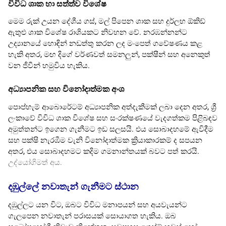
විවිධ ශාක හා සත්ත්ව විශේෂ
මෙම රුක් උයන දේශීය ගස්, මල් පිපෙන ශාක සහ දුර්ලභ ඕකිඩ්
ඇතුළු ශාක විශේෂ රාශියකට නිවහන වේ. නරඹන්නන්ට
උද්‍යානයේ හොඳින් නඩත්තු කරන ලද මංපෙත් ගවේෂණය කළ
හැකි අතර, මඟ දිගේ වර්ණවත් සමනලුන්, පක්ෂීන් සහ අනෙකුත්
වන ජීවීන් හමුවිය හැකිය.
අධ්‍යාපනික සහ විනෝදාත්මක අංශ
පොප්හැම් ආබොරේටම් අධ්‍යාපනික අත්දැකීමක් ලබා දෙන අතර, ශ්‍රී
ලංකාවේ විවිධ ශාක විශේෂ සහ සංරක්ෂණයේ වැදගත්කම පිළිබඳව
අමුත්තන්ට ඉගෙන ගැනීමට ඉඩ සලසයි. එය සොබාදහමේ ඇවිදීම
සහ පක්ෂි නැරඹීම වැනි විනෝදාත්මක ක්‍රියාකාරකම් ද සපයන
අතර, එය සොබාදහමට කදිම ගමනාන්තයක් බවට පත් කරයි.
උද්යෝගිමත් අය.
දඹුල්ලේ නවාතැන් ගැනීමට ස්ථාන
දඹුල්ලට යන විට, ඔබට විවිධ මනාපයන් සහ අයවැයන්ට
ගැලපෙන නවාතැන් පරාසයක් සොයාගත හැකිය. ඔබ