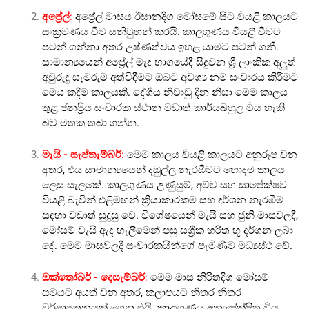
අප්‍රේල්
:
අප්‍රේල් මාසය ඊසානදිග මෝසමේ සිට වියළි කාලයට
සංක්‍රමණය වීම සනිටුහන් කරයි. කාලගුණය වියළි වීමට
පටන් ගන්නා අතර උෂ්ණත්වය ඉහළ යාමට පටන් ගනී.
සාමාන්‍යයෙන් අප්‍රේල් මැද භාගයේදී සිදුවන ශ්‍රී ලාංකික අලුත්
අවුරුදු සැමරුම් අත්විඳීමට ඔබට අවශ්‍ය නම් සංචාරය කිරීමට
මෙය කදිම කාලයකි. දේශීය නිවාඩු දින නිසා මෙම කාලය
තුළ ජනප්‍රිය සංචාරක ස්ථාන වඩාත් කාර්යබහුල විය හැකි
බව මතක තබා ගන්න.
මැයි - සැප්තැම්බර්
:
මෙම කාලය වියළි කාලයට අනුරූප වන
අතර, එය සාමාන්‍යයෙන් දඹුල්ල නැරඹීමට හොඳම කාලය
ලෙස සැලකේ. කාලගුණය උණුසුම්, අව්ව සහ සාපේක්ෂව
වියළි බැවින් එළිමහන් ක්‍රියාකාරකම් සහ දර්ශන නැරඹීම
සඳහා වඩාත් සුදුසු වේ. විශේෂයෙන් මැයි සහ ජුනි මාසවලදී,
මෝසම් වැසි ඇද හැලීමෙන් පසු සශ්‍රීක හරිත භූ දර්ශන ලබා
දේ. මෙම මාසවලදී සංචාරකයින්ගේ පැමිණීම මධ්‍යස්ථ වේ.
ඔක්තෝබර් - දෙසැම්බර්
:
මෙම මාස නිරිතදිග මෝසම්
සමයට අයත් වන අතර, කලාපයට නිතර නිතර
වර්ෂාපතනයක් ගෙන එයි. කාලගුණය අනපේක්ෂිත විය