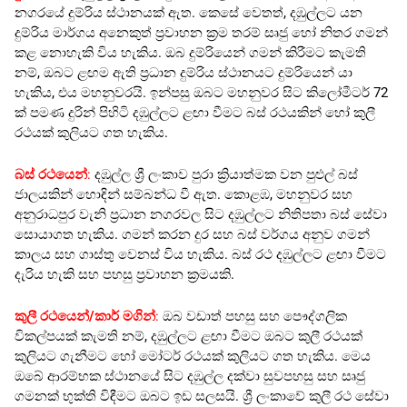
නගරයේ දුම්රිය ස්ථානයක් ඇත. කෙසේ වෙතත්, දඹුල්ලට යන
දුම්රිය මාර්ගය අනෙකුත් ප්‍රවාහන ක්‍රම තරම් සෘජු හෝ නිතර ගමන්
කළ නොහැකි විය හැකිය. ඔබ දුම්රියෙන් ගමන් කිරීමට කැමති
නම්, ඔබට ළඟම ඇති ප්‍රධාන දුම්රිය ස්ථානයට දුම්රියෙන් යා
හැකිය, එය මහනුවරයි. ඉන්පසු ඔබට මහනුවර සිට කිලෝමීටර් 72
ක් පමණ දුරින් පිහිටි දඹුල්ලට ළඟා වීමට බස් රථයකින් හෝ කුලී
රථයක් කුලියට ගත හැකිය.
බස් රථයෙන්
:
දඹුල්ල ශ්‍රී ලංකාව පුරා ක්‍රියාත්මක වන පුළුල් බස්
ජාලයකින් හොඳින් සම්බන්ධ වී ඇත. කොළඹ, මහනුවර සහ
අනුරාධපුර වැනි ප්‍රධාන නගරවල සිට දඹුල්ලට නිතිපතා බස් සේවා
සොයාගත හැකිය. ගමන් කරන දුර සහ බස් වර්ගය අනුව ගමන්
කාලය සහ ගාස්තු වෙනස් විය හැකිය. බස් රථ දඹුල්ලට ළඟා වීමට
දැරිය හැකි සහ පහසු ප්‍රවාහන ක්‍රමයකි.
කුලී රථයෙන්/කාර් මගින්
:
ඔබ වඩාත් පහසු සහ පෞද්ගලික
විකල්පයක් කැමති නම්, දඹුල්ලට ළඟා වීමට ඔබට කුලී රථයක්
කුලියට ගැනීමට හෝ මෝටර් රථයක් කුලියට ගත හැකිය. මෙය
ඔබේ ආරම්භක ස්ථානයේ සිට දඹුල්ල දක්වා සුවපහසු සහ සෘජු
ගමනක් භුක්ති විඳීමට ඔබට ඉඩ සලසයි. ශ්‍රී ලංකාවේ කුලී රථ සේවා