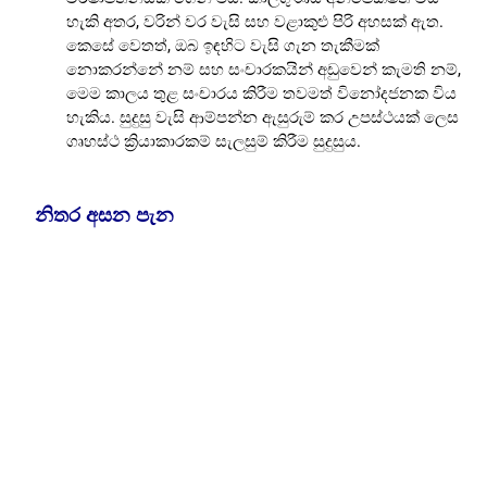
හැකි අතර, වරින් වර වැසි සහ වළාකුළු පිරි අහසක් ඇත.
කෙසේ වෙතත්, ඔබ ඉඳහිට වැසි ගැන තැකීමක්
නොකරන්නේ නම් සහ සංචාරකයින් අඩුවෙන් කැමති නම්,
මෙම කාලය තුළ සංචාරය කිරීම තවමත් විනෝදජනක විය
හැකිය. සුදුසු වැසි ආම්පන්න ඇසුරුම් කර උපස්ථයක් ලෙස
ගෘහස්ථ ක්‍රියාකාරකම් සැලසුම් කිරීම සුදුසුය.
නිතර අසන පැන