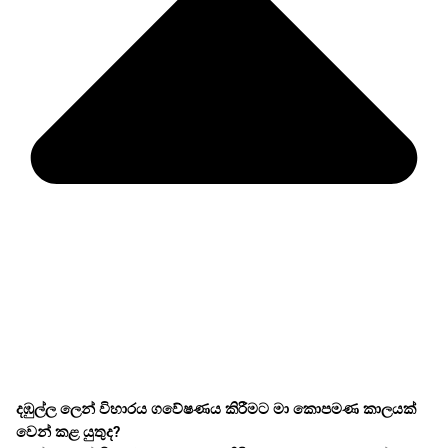
දඹුල්ල ලෙන් විහාරය ගවේෂණය කිරීමට මා කොපමණ කාලයක්
වෙන් කළ යුතුද?