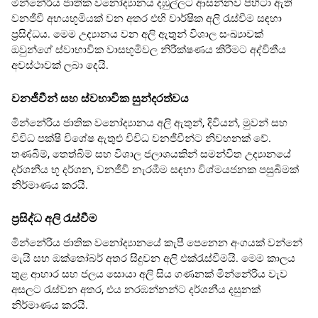
මින්නේරිය ජාතික වනෝද්‍යානය දඹුල්ලට ආසන්නව පිහිටා ඇති
වනජීවී අභයභූමියක් වන අතර එහි වාර්ෂික අලි රැස්වීම සඳහා
ප්‍රසිද්ධය. මෙම උද්‍යානය වන අලි ඇතුන් විශාල සංඛ්‍යාවක්
ඔවුන්ගේ ස්වාභාවික වාසභූමිවල නිරීක්ෂණය කිරීමට අද්විතීය
අවස්ථාවක් ලබා දෙයි.
වනජීවීන් සහ ස්වභාවික සුන්දරත්වය
මින්නේරිය ජාතික වනෝද්‍යානය අලි ඇතුන්, දිවියන්, මුවන් සහ
විවිධ පක්ෂි විශේෂ ඇතුළු විවිධ වනජීවීන්ට නිවහනක් වේ.
තණබිම්, තෙත්බිම් සහ විශාල ජලාශයකින් සමන්විත උද්‍යානයේ
දර්ශනීය භූ දර්ශන, වනජීවී නැරඹීම සඳහා විශ්මයජනක පසුබිමක්
නිර්මාණය කරයි.
ප්‍රසිද්ධ අලි රැස්වීම
මින්නේරිය ජාතික වනෝද්‍යානයේ කැපී පෙනෙන අංගයක් වන්නේ
මැයි සහ ඔක්තෝබර් අතර සිදුවන අලි එක්රැස්වීමයි. මෙම කාලය
තුළ ආහාර සහ ජලය සොයා අලි සිය ගණනක් මින්නේරිය වැව
අසලට රැස්වන අතර, එය නරඹන්නන්ට දර්ශනීය දසුනක්
නිර්මාණය කරයි.