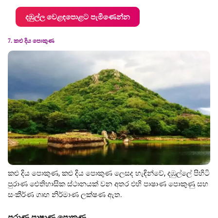
දඹුල්ල වෙළඳපොළට පැමිණෙන්න
7. කළු දිය පොකුණ
කළු දිය පොකුණ, කළු දිය පොකුණ ලෙසද හැඳින්වේ, දඹුල්ලේ පිහිටි
පුරාණ ඓතිහාසික ස්ථානයක් වන අතර එහි පාෂාණ පොකුණු සහ
සංකීර්ණ ගෘහ නිර්මාණ ලක්ෂණ ඇත.
පුරාණ පාෂාණ පොකුණු