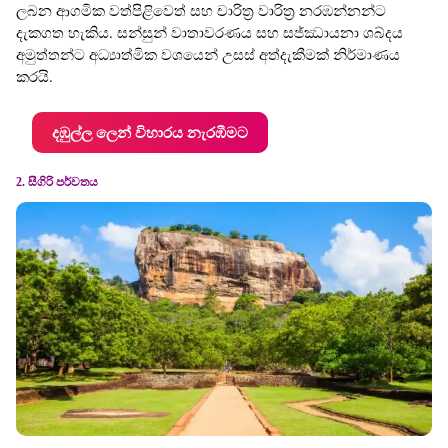
ලබන ආගමික වත්පිළිවෙත් සහ චාරිත්‍ර වාරිත්‍ර නරඹන්නන්ට
දැකගත හැකිය. සන්සුන් වාතාවරණය සහ සජ්ඣායනා ශබ්දය
අමුත්තන්ට අධ්‍යාත්මික වශයෙන් උසස් අත්දැකීමක් නිර්මාණය
කරයි.
දඹුල්ල ලෙන් විහාරය නැරඹීමට
2. සීගිරි පර්වතය