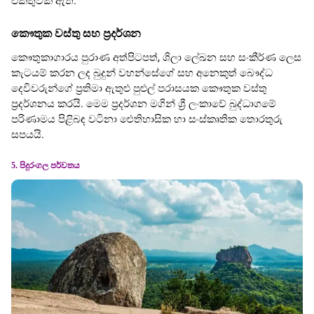
එකතුවක් ඇත.
කෞතුක වස්තු සහ ප්‍රදර්ශන
කෞතුකාගාරය පුරාණ අත්පිටපත්, ශිලා ලේඛන සහ සංකීර්ණ ලෙස
කැටයම් කරන ලද බුදුන් වහන්සේගේ සහ අනෙකුත් බෞද්ධ
දෙවිවරුන්ගේ ප්‍රතිමා ඇතුළු පුළුල් පරාසයක කෞතුක වස්තු
ප්‍රදර්ශනය කරයි. මෙම ප්‍රදර්ශන මගින් ශ්‍රී ලංකාවේ බුද්ධාගමේ
පරිණාමය පිළිබඳ වටිනා ඓතිහාසික හා සංස්කෘතික තොරතුරු
සපයයි.
5. පිදුරංගල පර්වතය