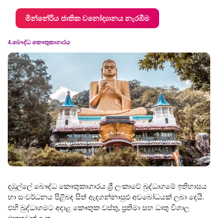
මින්නේරිය ජාතික වනෝද්‍යානය නැරඹීම
4.බෞද්ධ කෞතුකාගාරය
දඹුල්ලේ බෞද්ධ කෞතුකාගාරය ශ්‍රී ලංකාවේ බුද්ධාගමේ ඉතිහාසය
හා සංවර්ධනය පිළිබඳ සිත් ඇදගන්නාසුළු අවබෝධයක් ලබා දෙයි.
එහි බුද්ධාගමට අදාළ කෞතුක වස්තු, ප්‍රතිමා සහ ධාතු විශාල