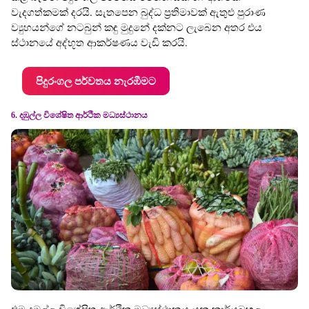
වැදගත්කමක් දරයි. සැතපෙන බුද්ධ ප්‍රතිමාවක් ඇතුළු පුරාණ
ව්‍යුහයන්ගේ නටබුන් කඳු මුදුනේ දක්නට ලැබෙන අතර එය
ස්ථානයේ අද්භූත ආකර්ෂණය වැඩි කරයි.
පිදුරංගල පර්වතය නැරඹීමට
6. දඹුල්ල විශේෂිත ආර්ථික මධ්‍යස්ථානය