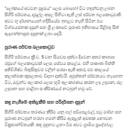
"ලෝකයේ අටවන පුදුමය" ලෙස බොහෝ විට හඳුන්වනු ලබන
සීගිරි පර්වතය, දඹුල්ල අසල පිහිටා ඇති උස් පර්වත බලකොටුවකි.
අවට භූ දර්ශනයෙන් හදිසියේම ඉහළට නැඟී සිටින එය
විශ්මයජනක දසුන් සහ ශ්‍රී ලංකාවේ පුරාණ ඉතිහාසය පිළිබඳ සිත්
ඇදගන්නාසුළු දසුනක් ලබා දෙයි.
පුරාණ පර්වත බලකොටුව
සීගිරි පර්වතය ක්‍රි.ව. 5 වන සියවස දක්වා දිවෙන අතර කාශ්‍යප
රජුගේ බලකොටුවක් ලෙස සේවය කළේය. එහි පාෂාණ බිත්ති
අතිවිශිෂ්ට බිතුසිතුවම් වලින් සරසා ඇති අතර, එම කාලයේ
කලාත්මක කුසලතාව විදහා දක්වයි. අමුත්තන් පර්වතයට නැඟෙන
විට, ඔවුන්ට අලංකාර ලෙස භූමි අලංකරණය කරන ලද උද්‍යාන, ජල
උද්‍යාන සහ මාළිගා සංකීර්ණයේ නටබුන් හමු වේ.
කඳු නැගීමේ අත්දැකීම් සහ පරිදර්ශන දසුන්
සීගිරි පර්වතය තරණය කිරීම යනු ගල් පඩිපෙළවල්, පටු මාර්ග සහ
පුරාණ නටබුන් හරහා ගමන් කිරීම ඇතුළත් අමතක නොවන
වික්‍රමාන්විතයකි. කඳු මුදුනට ළඟා වීම අවට ග්‍රාමීය ප්‍රදේශවල