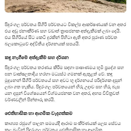
පිදුරංගල පර්වතය සීගිරි පර්වතයට විකල්ප ආකර්ෂණයක් වන අතර
එය අඩු ජනාකීර්ණ සහ වඩාත් ත්‍රාසජනක අත්දැකීමක් ලබා දෙයි.
එය සීගිරියේ සිට කෙටි දුරකින් පිහිටා ඇති අතර පුරාණ පර්වත
බලකොටුවේ අද්විතීය දර්ශනයක් සපයයි.
කඳු නැගීමේ අත්දැකීම් සහ දර්ශන
පිදුරංගල පර්වතය තරණය කිරීම සඳහා පාෂාණමය භූමි ප්‍රදේශ සහ
ඝන වෘක්ෂලතාදිය හරහා මධ්‍යස්ථ ගමනක් ඇතුළත් වේ. කඳු
මුදුනෙන් සීගිරි පර්වතයේ සහ අවට භූ දර්ශනයේ පරිදර්ශක දසුන්
ලබා ගත හැකිය. පිදුරංගල පර්වතයෙන් හිරු උදාව සහ හිරු බැස
යන දසුන් විශේෂයෙන් විශ්මයජනක වන අතර, අහස විචිත්‍රවත්
වර්ණවලින් පින්තාරු කරයි.
ඓතිහාසික හා ආගමික වැදගත්කම
කාශ්‍යප රජුගේ පාලන සමයේදී ආරාම සංකීර්ණයක් ලෙස සේවය
කළ බැවින් පිදුරංගල පර්වතය ඓතිහාසික හා ආගමික