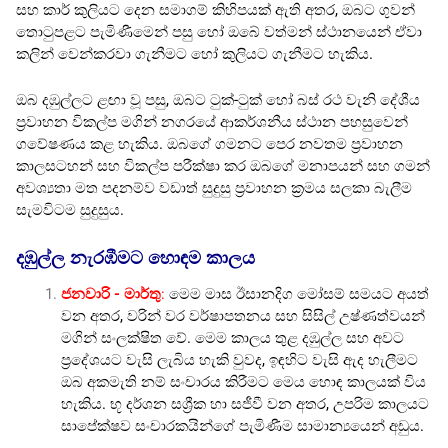
සහ කාර් කුලියට දෙන සමාගම් කිහිපයක් ඇති අතර, ඔබට ගුවන්
තොටුපළට පැමිණීමෙන් පසු හෝ ඔබේ වත්මන් ස්ථානයෙන් ඒවා
කලින් වෙන්කරවා ගැනීමට හෝ කුලියට ගැනීමට හැකිය.
ඔබ දඹුල්ලට ළඟා වූ පසු, ඔබට ටුක්-ටුක් හෝ බස් රථ වැනි දේශීය
ප්‍රවාහන විකල්ප මගින් නගරයේ ආකර්ශනීය ස්ථාන පහසුවෙන්
ගවේෂණය කළ හැකිය. ඔබගේ ගමනට පෙර නවතම ප්‍රවාහන
කාලසටහන් සහ විකල්ප පරීක්ෂා කර ඔබගේ මනාපයන් සහ ගමන්
අවශ්‍යතා මත පදනම්ව වඩාත් සුදුසු ප්‍රවාහන ක්‍රමය සලකා බැලීම
සැමවිටම සුදුසුය.
දඹුල්ල නැරඹීමට හොඳම කාලය
ජනවාරි - මාර්තු
:
මෙම මාස ඊසානදිග මෝසම් සමයට අයත්
වන අතර, වරින් වර වර්ෂාපතනය සහ සිසිල් උෂ්ණත්වයන්
මගින් සංලක්ෂිත වේ. මෙම කාලය තුළ දඹුල්ල සහ අවට
ප්‍රදේශයට වැසි ලැබිය හැකි වුවද, ඉඳහිට වැසි ඇද හැලීමට
ඔබ අකමැති නම් සංචාරය කිරීමට මෙය හොඳ කාලයක් විය
හැකිය. භූ දර්ශන සශ්‍රීක හා සජීවී වන අතර, උපරිම කාලයට
සාපේක්ෂව සංචාරකයින්ගේ පැමිණීම සාමාන්‍යයෙන් අඩුය.