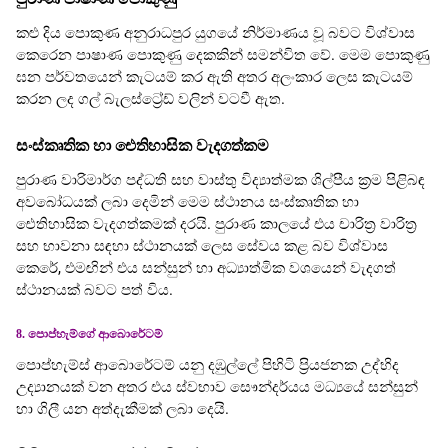
කළු දිය පොකුණ අනුරාධපුර යුගයේ නිර්මාණය වූ බවට විශ්වාස
කෙරෙන පාෂාණ පොකුණු දෙකකින් සමන්විත වේ. මෙම පොකුණු
ඝන පර්වතයෙන් කැටයම් කර ඇති අතර අලංකාර ලෙස කැටයම්
කරන ලද ගල් බැලස්ට්‍රේඩ් වලින් වටවී ඇත.
සංස්කෘතික හා ඓතිහාසික වැදගත්කම
පුරාණ වාරිමාර්ග පද්ධති සහ වාස්තු විද්‍යාත්මක ශිල්පීය ක්‍රම පිළිබඳ
අවබෝධයක් ලබා දෙමින් මෙම ස්ථානය සංස්කෘතික හා
ඓතිහාසික වැදගත්කමක් දරයි. පුරාණ කාලයේ එය චාරිත්‍ර වාරිත්‍ර
සහ භාවනා සඳහා ස්ථානයක් ලෙස සේවය කළ බව විශ්වාස
කෙරේ, එමඟින් එය සන්සුන් හා අධ්‍යාත්මික වශයෙන් වැදගත්
ස්ථානයක් බවට පත් විය.
8. පොප්හැම්ගේ ආබොරේටම්
පොප්හැම්ස් ආබොරේටම් යනු දඹුල්ලේ පිහිටි ප්‍රියජනක උද්භිද
උද්‍යානයක් වන අතර එය ස්වභාව සෞන්දර්යය මධ්‍යයේ සන්සුන්
හා ගිලී යන අත්දැකීමක් ලබා දෙයි.