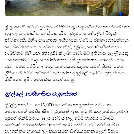
ශ්‍රී ලංකාවේ මධ්‍යම ප්‍රදේශයේ පිහිටා ඇති ආකර්ශනීය නගරයක් වන
දඹුල්ල, සංස්කෘතික හා ස්වාභාවික අරුමපුදුම දේවලින් පිරුණු
නිධානයකි. එහි පොහොසත් ඉතිහාසය, විශ්මය ජනක සන්ධිස්ථාන
සහ විශ්මයජනක භූ දර්ශන සමඟින්, දඹුල්ල සංචාරකයින් සඳහා
සැබවින්ම ගිලී යන අත්දැකීමක් ලබා දෙයි. ඔබ ඉතිහාස ලෝලියෙකු,
සොබාදහමට ආදරය කරන්නෙකු හෝ ත්‍රාසජනක සොයන්නෙකු
වුවද, මෙම සජීවී නගරයේ සෑම කෙනෙකුටම යමක් තිබේ. මෙම
ලිපියෙන්, ඔබව මවිතයට පත් කරන දඹුල්ලේ නැරඹිය යුතු ස්ථාන
කිහිපයක් අපි ගවේෂණය කරන්නෙමු.
දඹුල්ලේ ඓතිහාසික වැදගත්කම
දඹුල්ල නගරය වසර 2,000කට අධික කාලයක් පුරා දිවෙන
පොහොසත් ඓතිහාසික උරුමයක් ඇත. පුරාණ කාලයේ වළගම්බා
රජුගේ රැකවරණය ලෙස සේවය කළ මෙම නගරය බෞද්ධ
සංස්කෘතියේ කේන්ද්‍රස්ථානයක් බවට පත්විය. එහි ඓතිහාසික
වැදගත්කම නගරය අලංකාර කරන විශ්මයජනක ලෙන් විහාර,