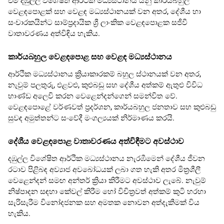
එම
දඹුල්ල
විශේෂිත ආර්ථික මධ්‍යස්ථානය යනු කාර්යබහුල
වෙළඳපොළක් සහ වෙළඳ මධ්‍යස්ථානයක් වන අතර, දේශීය හා
සංචාරකයින්ට සාම්ප්‍රදායික ශ්‍රී ලාංකික වෙළඳපොළක සජීවී
වාතාවරණය අත්විඳිය හැකිය.
කාර්යබහුල වෙළඳපොළ සහ වෙළඳ මධ්‍යස්ථානය
ආර්ථික මධ්‍යස්ථානය ක්‍රියාකාරකම් බහුල ස්ථානයක් වන අතර,
නැවුම් පලතුරු, එළවළු, කුළුබඩු සහ දේශීය අත්කම් ඇතුළු විවිධ
භාණ්ඩ අලෙවි කරන වෙළෙන්දන්ගෙන් සමන්විත වේ.
වෙළඳපොළේ වර්ණවත් ප්‍රදර්ශන, කාර්යබහුල ජනතාව සහ කුළුබඩු
සුවඳ අමුත්තන්ට සංවේදී මංගල්‍යයක් නිර්මාණය කරයි.
දේශීය වෙළඳපොළ වාතාවරණය අත්විඳීමට අවස්ථාව
දඹුල්ල විශේෂිත ආර්ථික මධ්‍යස්ථානය නැරඹීමෙන් දේශීය ජීවන
රටාව පිළිබඳ අව්‍යාජ අවබෝධයක් ලබා ගත හැකි අතර මිත්‍රශීලී
වෙළෙන්දන් සමඟ අන්තර් ක්‍රියා කිරීමට අවස්ථාව ලැබේ. නැවුම්
නිෂ්පාදන සඳහා කේවල් කිරීම හෝ විචිත්‍රවත් අත්කම් කුටි හරහා
සැරිසැරීම විනෝදජනක සහ අමතක නොවන අත්දැකීමක් විය
හැකිය.