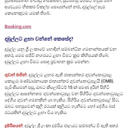
සුඛෝපභෝගී නිවාඩු නිකේතන, සුවපහසු ගෙස්ට් හවුස් හෝ
අයවැයට හිතකර විකල්ප සොයන්නේ නම්, දඹුල්ලේ සෑම
කෙනෙකුටම යමක් තිබේ.
Booking.com
දඹුල්ලට ළඟා වන්නේ කෙසේද?
දඹුල්ල යනු ශ්‍රී ලංකාවේ හොඳින් සම්බන්ධිත ගමනාන්තයක් වන
අතර, මෙම සජීවී නගරයට ළඟා වීමට ක්‍රම කිහිපයක් තිබේ.
දඹුල්ලට ළඟා වීමට පොදු ප්‍රවාහන ක්‍රම මෙන්න:
ගුවන් මගින්
:
දඹුල්ලට ළඟම ඇති ජාත්‍යන්තර ගුවන්තොටුපළ
කොළඹ බණ්ඩාරනායක ජාත්‍යන්තර ගුවන්තොටුපළයි (CMB).
පැමිණීමෙන් පසු, ඔබට කිලෝමීටර් 15 ක් පමණ දුරින් පිහිටි
දඹුල්ලට ආසන්නතම ගුවන්තොටුපළ වන සීගිරිය ගුවන්තොටුපළට
දේශීය ගුවන් ගමනකින් යා හැකිය. සීගිරිය ගුවන්තොටුපළේ සිට,
ඔබට පහසුවෙන් කුලී රථයක් කුලියට ගැනීමට හෝ දේශීය බස්
රථයකින් දඹුල්ලට ළඟා විය හැකිය.
දුම්රියෙන්
:
දඹුල්ල ශ්‍රී ලංකා දුම්රිය ජාලයට සම්බන්ධ වී ඇති අතර