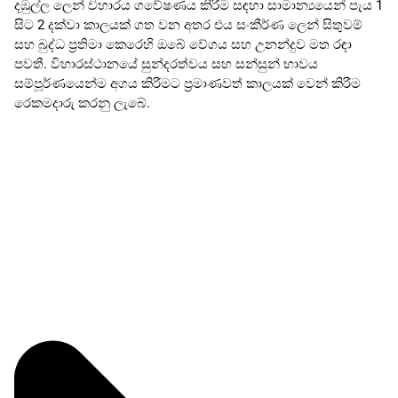
දඹුල්ල ලෙන් විහාරය ගවේෂණය කිරීම සඳහා සාමාන්‍යයෙන් පැය 1
සිට 2 දක්වා කාලයක් ගත වන අතර එය සංකීර්ණ ලෙන් සිතුවම්
සහ බුද්ධ ප්‍රතිමා කෙරෙහි ඔබේ වේගය සහ උනන්දුව මත රඳා
පවතී. විහාරස්ථානයේ සුන්දරත්වය සහ සන්සුන් භාවය
සම්පූර්ණයෙන්ම අගය කිරීමට ප්‍රමාණවත් කාලයක් වෙන් කිරීම
රෙකමදාරු කරනු ලැබේ.