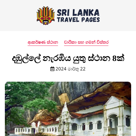
ආකර්ෂණ ස්ථාන
චාරිකා සහ ගමන් විස්තර
දඹුල්ලේ නැරඹිය යුතු ස්ථාන 8ක්
2024 මාර්තු 22