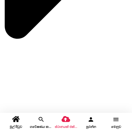
මුල් පිටුව
ගවේෂණය කරන්න
ස්ථානයක් එක් කරන්න
පුරන්න
මෙනුව