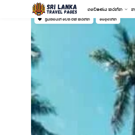
ගවේෂණය කරන්න
න
ප්‍රියතමයන් වෙත එක් කරන්න
බෙදාගන්න