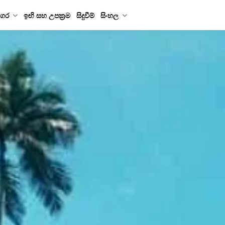
ගර
ඉඟි සහ උපක්‍රම
සිදුවීම්
සිංහල