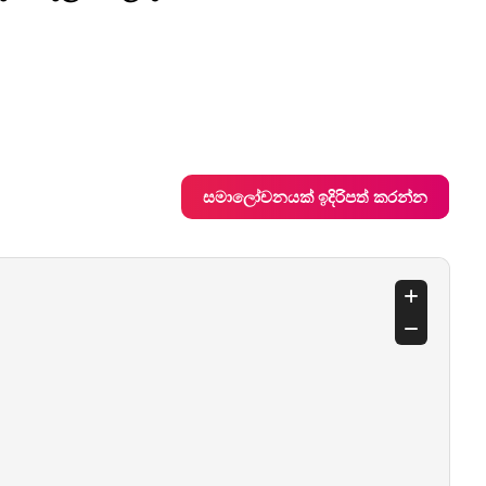
සමාලෝචනයක් ඉදිරිපත් කරන්න