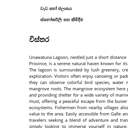
වැව හෝ ජලාශය
ස්නෝකර්ලිං සහ කිමිදීම
විස්තර
Unawatuna Lagoon, nestled just a short distance
Province, is a serene natural haven known for it
The lagoon is surrounded by lush greenery, cre
exploration. Visitors often enjoy canoeing or pa
they can observe colorful bird species, water 
mangrove roots. The mangrove ecosystem here plays
and providing shelter for a wide variety of marine
must, offering a peaceful escape from the busier 
ecosystems. Fishermen from nearby villages also 
value to the area. Easily accessible from Galle a
travelers seeking a blend of adventure and tran
simply looking to immerse yourself in natu