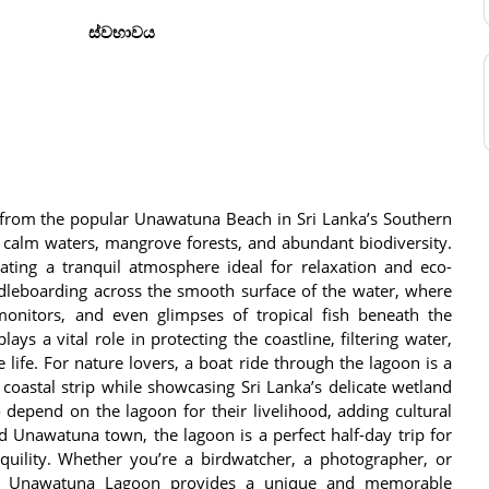
ස්වභාවය
 from the popular Unawatuna Beach in Sri Lanka’s Southern
s calm waters, mangrove forests, and abundant biodiversity.
ating a tranquil atmosphere ideal for relaxation and eco-
ddleboarding across the smooth surface of the water, where
monitors, and even glimpses of tropical fish beneath the
 a vital role in protecting the coastline, filtering water,
 life. For nature lovers, a boat ride through the lagoon is a
coastal strip while showcasing Sri Lanka’s delicate wetland
depend on the lagoon for their livelihood, adding cultural
nd Unawatuna town, the lagoon is a perfect half-day trip for
quility. Whether you’re a birdwatcher, a photographer, or
re, Unawatuna Lagoon provides a unique and memorable