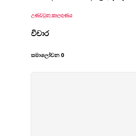
උණවටුන කාලගුණය
විචාර
සමාලෝචන 0