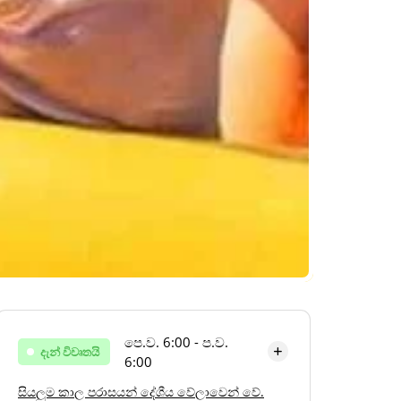
පෙ.ව. 6:00 - ප.ව.
දැන් විවෘතයි
6:00
සියලුම කාල පරාසයන් දේශීය වේලාවෙන් වේ.