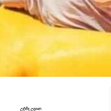
උද්භිද උද්‍යාන