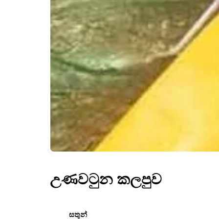
උණවටුන කලපුව
සතුන්