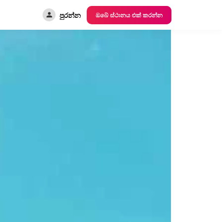
පුරන්න
ඔබේ ස්ථානය එක් කරන්න