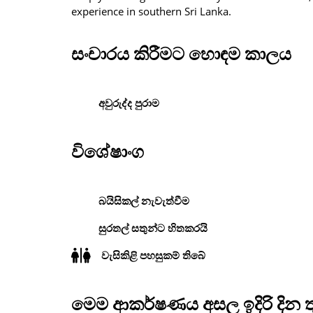
experience in southern Sri Lanka.
සංචාරය කිරීමට හොඳම කාලය
අවුරුද්ද පුරාම
විශේෂාංග
බයිසිකල් නැවැත්වීම
සුරතල් සතුන්ට හිතකරයි
වැසිකිළි පහසුකම් තිබේ
මෙම ආකර්ෂණය අසල ඉදිරි දින 