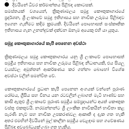
දිවයිනේ ධීවර කර්මාන්තය පිළිබඳ කොටසක්.
සමස්තයක් වශයෙන්, ත්‍රිකුණාමලය සමුද්‍ර කෞතුකාගාරයේ
ප්‍රදර්ශන, ශ්‍රී ලංකාවේ සමුද්‍ර ඉතිහාසය සහ නාවික උරුමය පිළිබඳව
ඉගෙන ගැනීමට කදිම ක්‍රමයකි. දිවයිනේ පොහොසත් සංස්කෘතික
ඉතිහාසය ගැන උනන්දුවක් දක්වන ඕනෑම අයෙකු එහි යා යුතුය.
සමුද්‍ර කෞතුකාගාරයේ කැපී පෙනෙන අවස්ථා
ත්‍රිකුණාමලය සමුද්‍ර කෞතුකාගාරය යනු ශ්‍රී ලංකාවේ පොහොසත්
සමුද්‍රීය ඉතිහාසය සහ නාවික උරුමය පිළිබඳ නිධානයකි, එය සියලු
වයස්වල අමුත්තන් ආකර්ෂණය කර ගන්නා බොහෝ විශේෂ
අවස්ථා වලින් සමන්විත වේ.
කෞතුකාගාරයේ ප්‍රධාන කැපී පෙනෙන අංගයක් වන්නේ පුරාණ
රෝමය, ග්‍රීසිය සහ චීනය යන රටවලින් ලබාගත් මැටි භාණ්ඩ සහ
කාසි ඇතුළු ශ්‍රී ලංකාවේ පුරාණ සමුද්‍රීය සම්ප්‍රදායන්ට අයත් කෞතුක
වස්තු එකතුවයි. නරඹන්නන්ට ශ්‍රී ලාංකික නාවිකයින් භාවිතා කළ
පැරණි නැව් සහ නාවික උපකරණවල ආකෘති ද දැක ගත හැකි
අතර එමඟින් දිවයිනේ මුල් කාලීන සමුද්‍රීය වෙළඳාම සහ ගවේෂණය
පිළිබඳ අවබෝධයක් ලබා ගත හැකිය.