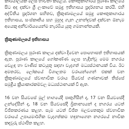
කාර්යාලයක් ලෙස භාවිතා කළේය. කෞතුකාගාරය පුරාණ කාලයේ
සිට අද දක්වා ශ්‍රී ලංකාවේ සමුද්‍ර ඉතිහාසය ප්‍රදර්ශනය කරයි. එහි
අද්විතීය ප්‍රදර්ශන සහිතව, ත්‍රිකුණාමලයේ සමුද්‍ර කෞතුකාගාරය
ඉතිහාසය, සංස්කෘතිය සහ මුහුද ගැන උනන්දුවක් දක්වන ඕනෑම
අයෙකු අනිවාර්යයෙන්ම නැරඹිය යුතු ගමනාන්තයකි.
ත්‍රිකුණාමලයේ ඉතිහාසය
ත්‍රිකුණාමලය පුරාණ කාලය දක්වා දිවෙන පොහොසත් ඉතිහාසයක්
ඇත. පුරාණ කාලයේ ගෝකණ්ණ ලෙස හැඳින්වූ මෙම නගරය
වෙළඳ හා වාණිජ කටයුතු සඳහා වැදගත් මධ්‍යස්ථානයක් විය. ඊට
අමතරව, ලෝකයේ විශාලතම වරායන්ගෙන් එකක් වන
ත්‍රිකුණාමලයේ ස්වාභාවික වරාය සියවස් ගණනාවක් තිස්සේ
සමුද්‍රීය ක්‍රියාකාරකම්වල මධ්‍යස්ථානයක් වී ඇත.
16 වන සියවසේ මුල් භාගයේදී පෘතුගීසීන් ද, 17 වන සියවසේදී
ලන්දේසීන් ද, 18 වන සියවසේදී බ්‍රිතාන්‍යයන් ද නගරය යටත්
විජිතකරණය කළහ. සෑම යටත් විජිත බලවතෙකුම ස්වභාවික
වරායේ උපායමාර්ගික වැදගත්කම හඳුනාගෙන නගරයේ නාවික
කඳවුරු ස්ථාපිත කළහ.