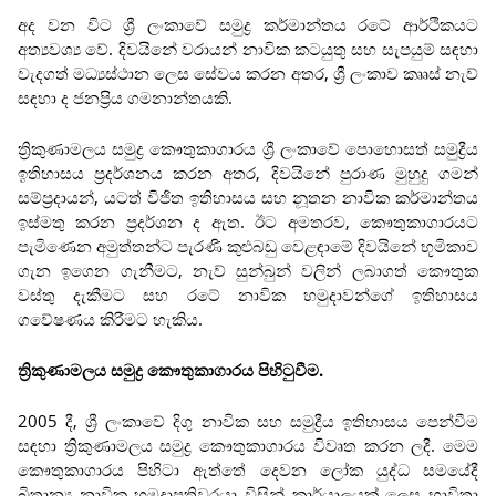
අද වන විට ශ්‍රී ලංකාවේ සමුද්‍ර කර්මාන්තය රටේ ආර්ථිකයට
අත්‍යවශ්‍ය වේ. දිවයිනේ වරායන් නාවික කටයුතු සහ සැපයුම් සඳහා
වැදගත් මධ්‍යස්ථාන ලෙස සේවය කරන අතර, ශ්‍රී ලංකාව කෲස් නැව්
සඳහා ද ජනප්‍රිය ගමනාන්තයකි.
ත්‍රිකුණාමලය සමුද්‍ර කෞතුකාගාරය ශ්‍රී ලංකාවේ පොහොසත් සමුද්‍රීය
ඉතිහාසය ප්‍රදර්ශනය කරන අතර, දිවයිනේ පුරාණ මුහුදු ගමන්
සම්ප්‍රදායන්, යටත් විජිත ඉතිහාසය සහ නූතන නාවික කර්මාන්තය
ඉස්මතු කරන ප්‍රදර්ශන ද ඇත. ඊට අමතරව, කෞතුකාගාරයට
පැමිණෙන අමුත්තන්ට පැරණි කුළුබඩු වෙළඳාමේ දිවයිනේ භූමිකාව
ගැන ඉගෙන ගැනීමට, නැව් සුන්බුන් වලින් ලබාගත් කෞතුක
වස්තු දැකීමට සහ රටේ නාවික හමුදාවන්ගේ ඉතිහාසය
ගවේෂණය කිරීමට හැකිය.
ත්‍රිකුණාමලය සමුද්‍ර කෞතුකාගාරය පිහිටුවීම.
2005 දී, ශ්‍රී ලංකාවේ දිගු නාවික සහ සමුද්‍රීය ඉතිහාසය පෙන්වීම
සඳහා ත්‍රිකුණාමලය සමුද්‍ර කෞතුකාගාරය විවෘත කරන ලදී. මෙම
කෞතුකාගාරය පිහිටා ඇත්තේ දෙවන ලෝක යුද්ධ සමයේදී
බ්‍රිතාන්‍ය නාවික හමුදාපතිවරයා විසින් කාර්යාලයක් ලෙස භාවිතා