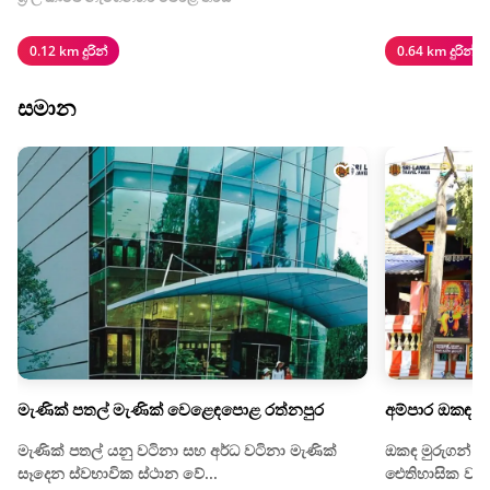
0.12 km දුරින්
0.64 km දුරින්
සමාන
මැණික් පතල් මැණික් වෙළෙඳපොළ රත්නපුර
අම්පාර ඔකඳ ම
මැණික් පතල් යනු වටිනා සහ අර්ධ වටිනා මැණික්
ඔකඳ මුරුගන් කෝ
සෑදෙන ස්වභාවික ස්ථාන වේ...
ඓතිහාසික වශයෙ