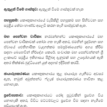
ඇතුළත් වීමේ ගාස්තුව:
ඇතුළත් වීමේ ගාස්තුවක් නැත
පහසුකම්:
කෞතුකාගාරයේ වැසිකිළි පහසුකම් සහ සිහිවටන සහ
සමුද්‍රීය තේමා භාණ්ඩ අලෙවි කරන තෑගි සාප්පුවක් ඇත.
මඟ පෙන්වන චාරිකා:
නරඹන්නන්ට කෞතුකාගාරයේ මඟ
පෙන්වන චාරිකාවක් තෝරා ගත හැකි අතර, එමඟින් ප්‍රදර්ශන සහ
ඒවායේ ඓතිහාසික වැදගත්කම සම්පූර්ණයෙන්ම අගය කිරීම
සඳහා බෙහෙවින් නිර්දේශ කෙරේ. සංචාරක මඟ පෙන්වන්නන් ශ්‍රී
ලංකාවේ සමුද්‍රීය ඉතිහාසය පිළිබඳ දැනුමක් සහ උද්‍යෝගයක් ඇති
අතර තීක්ෂ්ණ බුද්ධියෙන් යුත් අදහස් ඉදිරිපත් කරයි.
ඡායාරූපකරණය:
කෞතුකාගාරය තුළ ඡායාරූප ගැනීමට අවසර
ඇත, නමුත් අමුත්තන්ට ෆ්ලෑෂ් ඡායාරූපකරණය භාවිතා කළ
නොහැක.
ප්‍රවේශ්‍යතාව:
කෞතුකාගාරයට රෝද පුටුවකින් ප්‍රවේශ විය
නොහැකි අතර, විවිධ මට්ටම්වලට ප්‍රවේශ වීම සඳහා නැගීමේ
පඩිපෙළක් ඇත.