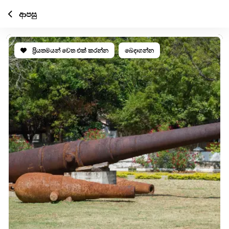
ආපසු
ප්‍රියතමයන් වෙත එක් කරන්න
බෙදාගන්න