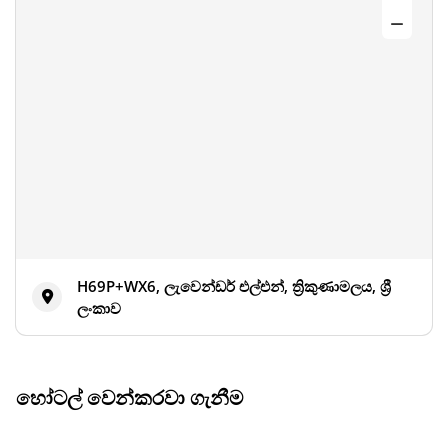
H69P+WX6, ලැවෙන්ඩර් එල්එන්, ත්‍රිකුණාමලය, ශ්‍රී
ලංකාව
හෝටල් වෙන්කරවා ගැනීම