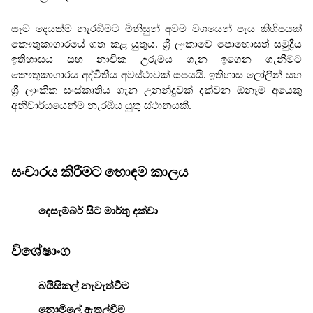
සෑම දෙයක්ම නැරඹීමට මිනිසුන් අවම වශයෙන් පැය කිහිපයක්
කෞතුකාගාරයේ ගත කළ යුතුය. ශ්‍රී ලංකාවේ පොහොසත් සමුද්‍රීය
ඉතිහාසය සහ නාවික උරුමය ගැන ඉගෙන ගැනීමට
කෞතුකාගාරය අද්විතීය අවස්ථාවක් සපයයි. ඉතිහාස ලෝලීන් සහ
ශ්‍රී ලාංකික සංස්කෘතිය ගැන උනන්දුවක් දක්වන ඕනෑම අයෙකු
අනිවාර්යයෙන්ම නැරඹිය යුතු ස්ථානයකි.
සංචාරය කිරීමට හොඳම කාලය
දෙසැම්බර් සිට මාර්තු දක්වා
විශේෂාංග
බයිසිකල් නැවැත්වීම
නොමිලේ ඇතුල්වීම