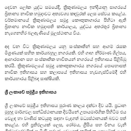
දෙවන ලෝක යුද්ධ සමයේදී, ත්‍රිකුණාමලය ඉන්දියානු සාගරයේ
බ්‍රිතාන්‍ය නාවික හමුදාවට අත්‍යවශ්‍ය කඳවුරක් ලෙස සේවය කළේය.
වර්තමානයේ ත්‍රිකුණාමලය සමුද්‍ර කෞතුකාගාරය පිහිටා ඇති
බ්‍රිතාන්‍ය නාවික හමුදාපති කාර්යාලය, යුද්ධය අතරතුර බ්‍රිතාන්‍ය
නැගෙනහිර බලඇණියේ මූලස්ථානය විය.
අද වන විට ත්‍රිකුණාමලය යනු සංස්කෘතීන් සහ ආගම් රැසක
මිශ්‍රණයක් සහිත කාර්යබහුල නගරයකි. එහි ගෘහ නිර්මාණ ශිල්පය,
ආහාරපාන සහ සංස්කෘතික භාවිතයන් නගරයේ ඉතිහාසය පිළිබිඹු
කරයි. ත්‍රිකුණාමලයේ සමුද්‍ර කෞතුකාගාරය නගරයේ පොහොසත්
නාවික ඉතිහාසය සහ කලාපයේ ඉතිහාසය හැඩගැස්වීමේදී එහි
කාර්යභාරය පිළිබඳ සාක්ෂියකි.
ශ්‍රී ලංකාවේ සමුද්‍රීය ඉතිහාසය
ශ්‍රී ලංකාවේ සමුද්‍රීය ඉතිහාසය පුරාණ කාලය දක්වා දිව යයි. ප්‍රධාන
මුහුදු මාර්ගවල සන්ධිස්ථානයක දිවයිනේ උපායමාර්ගික පිහිටීම එය
වෙළඳ හා වාණිජ කටයුතු සඳහා වැදගත් මධ්‍යස්ථානයක් බවට පත්
කළේය. එහි ප්‍රතිඵලයක් ලෙස, රෝමය, ග්‍රීසිය සහ චීනය වැනි