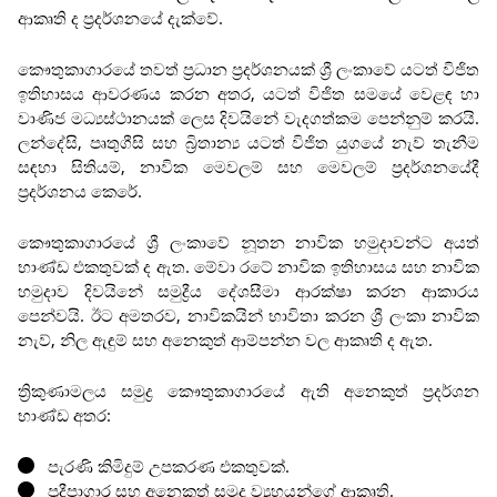
ආකෘති ද ප්‍රදර්ශනයේ දැක්වේ.
කෞතුකාගාරයේ තවත් ප්‍රධාන ප්‍රදර්ශනයක් ශ්‍රී ලංකාවේ යටත් විජිත
ඉතිහාසය ආවරණය කරන අතර, යටත් විජිත සමයේ වෙළඳ හා
වාණිජ මධ්‍යස්ථානයක් ලෙස දිවයිනේ වැදගත්කම පෙන්නුම් කරයි.
ලන්දේසි, පෘතුගීසි සහ බ්‍රිතාන්‍ය යටත් විජිත යුගයේ නැව් තැනීම
සඳහා සිතියම්, නාවික මෙවලම් සහ මෙවලම් ප්‍රදර්ශනයේදී
ප්‍රදර්ශනය කෙරේ.
කෞතුකාගාරයේ ශ්‍රී ලංකාවේ නූතන නාවික හමුදාවන්ට අයත්
භාණ්ඩ එකතුවක් ද ඇත. මේවා රටේ නාවික ඉතිහාසය සහ නාවික
හමුදාව දිවයිනේ සමුද්‍රීය දේශසීමා ආරක්ෂා කරන ආකාරය
පෙන්වයි. ඊට අමතරව, නාවිකයින් භාවිතා කරන ශ්‍රී ලංකා නාවික
නැව්, නිල ඇඳුම් සහ අනෙකුත් ආම්පන්න වල ආකෘති ද ඇත.
ත්‍රිකුණාමලය සමුද්‍ර කෞතුකාගාරයේ ඇති අනෙකුත් ප්‍රදර්ශන
භාණ්ඩ අතර:
පැරණි කිමිදුම් උපකරණ එකතුවක්.
ප්‍රදීපාගාර සහ අනෙකුත් සමුද්‍ර ව්‍යුහයන්ගේ ආකෘති.