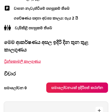
වාහන නැවැත්වීමේ පහසුකම් තිබේ
ගවේෂණය සඳහා අවශ්‍ය කාලය: පැය 2 යි
වැසිකිළි පහසුකම් තිබේ
මෙම ආකර්ෂණය අසල ඉදිරි දින තුන තුළ
කාලගුණය
ට්‍රින්කොමලී කාලගුණය
විචාර
සමාලෝචනයක් ඉදිරිපත් කරන්න
සමාලෝචන 0