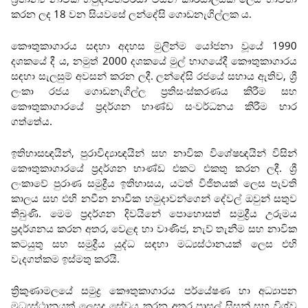
කරන ලද 18 වන සියවසේ ලන්දේසි ගොඩනැගිල්ලක ය.
කෞතුකාගාරය සඳහා අදහස මුලින්ම යෝජනා වූයේ 1990
දශකයේ දී ය, නමුත් 2000 දශකයේ මුල් භාගයේදී කෞතුකාගාරය
සඳහා සැලසුම් අවසන් කරන ලදී. ලන්දේසි රජයේ සහාය ඇතිව, ශ්‍රී
ලංකා රජය ගොඩනැගිල්ල ප්‍රතිසංස්කරණය කිරීම සහ
කෞතුකාගාරයේ ප්‍රදර්ශන භාණ්ඩ සංවර්ධනය කිරීම භාර
ගත්තේය.
ඉතිහාසඥයින්, පුරාවිද්‍යාඥයින් සහ නාවික විශේෂඥයින් විසින්
කෞතුකාගාරයේ ප්‍රදර්ශන භාණ්ඩ එකට එකතු කරන ලදී. ශ්‍රී
ලංකාවේ පුරාණ සමුද්‍රීය ඉතිහාසය, යටත් විජිතයක් ලෙස පැවති
කාලය සහ එහි නවීන නාවික හමුදාවන්ගෙන් දේවල් ඔවුන් සතුව
තිබුණි. මෙම ප්‍රදර්ශන දිවයිනේ පොහොසත් සමුද්‍රීය උරුමය
ප්‍රදර්ශනය කරන අතර, වෙළඳ හා වාණිජ, නැව් තැනීම සහ නාවික
කටයුතු සහ සමුද්‍රීය යුද්ධ සඳහා මධ්‍යස්ථානයක් ලෙස එහි
වැදගත්කම ඉස්මතු කරයි.
ත්‍රිකුණාමලයේ සමුද්‍ර කෞතුකාගාරය පර්යේෂණ හා අධ්‍යාපන
මධ්‍යස්ථානයක් ලෙසද සේවය කරන අතර පාසල් සිසුන් සහ විශ්ව