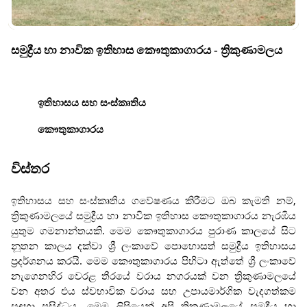
සමුද්‍රීය හා නාවික ඉතිහාස කෞතුකාගාරය - ත්‍රිකුණාමලය
ඉතිහාසය සහ සංස්කෘතිය
කෞතුකාගාරය
විස්තර
ඉතිහාසය සහ සංස්කෘතිය ගවේෂණය කිරීමට ඔබ කැමති නම්,
ත්‍රිකුණාමලයේ සමුද්‍රීය හා නාවික ඉතිහාස කෞතුකාගාරය නැරඹිය
යුතුම ගමනාන්තයකි. මෙම කෞතුකාගාරය පුරාණ කාලයේ සිට
නූතන කාලය දක්වා ශ්‍රී ලංකාවේ පොහොසත් සමුද්‍රීය ඉතිහාසය
ප්‍රදර්ශනය කරයි. මෙම කෞතුකාගාරය පිහිටා ඇත්තේ ශ්‍රී ලංකාවේ
නැගෙනහිර වෙරළ තීරයේ වරාය නගරයක් වන ත්‍රිකුණාමලයේ
වන අතර එය ස්වභාවික වරාය සහ උපායමාර්ගික වැදගත්කම
සඳහා ප්‍රසිද්ධය. මෙම ලිපියෙන් අපි ත්‍රිකුණාමලයේ සමුද්‍රීය හා