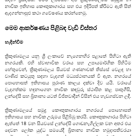
නාවික ඉතිහාස කෞතුකාගාරය සහ එය ඉදිරිපත් කිරීමට ඇති සිත්
ඇදගන්නාසුළු කථා ගවේෂණය කරන්නෙමු.
මෙම ආකර්ෂණය පිළිබඳ වැඩි විස්තර
හැඳින්වීම
ත්‍රිකුණාමලය යනු ශ්‍රී ලංකාවේ නැගෙනහිර පළාතේ පිහිටා ඇති
නගරයකි. එහි ස්වාභාවික වරාය සහ උපායමාර්ගික පිහිටීම
හේතුවෙන්, ත්‍රිකුණාමලය සියවස් ගණනාවක් තිස්සේ වෙළඳ හා
වාණිජ කටයුතු සඳහා වැදගත් මධ්‍යස්ථානයක් වී ඇත. නගරයේ
පොහොසත් ඉතිහාසය පුරාණ කාලය දක්වා දිව යයි. වරායේ
වැදගත්කම හඳුනාගෙන නාවික කඳවුරු ස්ථාපිත කළ පෘතුගීසි,
ලන්දේසි සහ බ්‍රිතාන්‍ය යටත් විජිතවාදීන් විසින් එය හැඩගස්වන ලදී.
ත්‍රිකුණාමලයේ සමුද්‍ර කෞතුකාගාරය නගරයේ පොහොසත්
ඉතිහාසය සහ නාවික උරුමය පිළිබිඹු කරයි. කෞතුකාගාරය පිහිටා
ඇත්තේ 18 වන සියවසේ ලන්දේසි ගොඩනැගිල්ලක වන අතර එය
දෙවන ලෝක යුද්ධ සමයේදී බ්‍රිතාන්‍ය නාවික හමුදාපතිවරයා