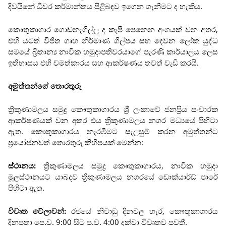
දිවයිනේ ධීවර කර්මාන්තය පිළිබඳව ඉගෙන ගැනීමට ද හැකිය.
කෞතුකාගාර ගොඩනැගිල්ල ද කැපී පෙනෙන අංගයක් වන අතර,
එහි යටත් විජිත ගෘහ නිර්මාණ ශිල්පය සහ දෙවන ලෝක යුද්ධ
සමයේ බ්‍රිතාන්‍ය නාවික හමුදාපතිවරයාගේ පැරණි කාර්යාලය ලෙස
ඉතිහාසය එහි චමත්කාරය සහ ආකර්ෂණය තවත් වැඩි කරයි.
අමුත්තන්ගේ තොරතුරු
ත්‍රිකුණාමලය සමුද්‍ර කෞතුකාගාරය ශ්‍රී ලංකාවේ ජනප්‍රිය සංචාරක
ආකර්ෂණයක් වන අතර එය ත්‍රිකුණාමලය නගර මධ්‍යයේ පිහිටා
ඇත. කෞතුකාගාරය නැරඹීමට සැලසුම් කරන අමුත්තන්ට
ප්‍රයෝජනවත් තොරතුරු කිහිපයක් මෙන්න:
ස්ථානය:
ත්‍රිකුණාමලය සමුද්‍ර කෞතුකාගාරය, නාවික හමුදා
මූලස්ථානයට යාබදව ත්‍රිකුණාමලය නගරයේ ඩොක්යාර්ඩ් පාරේ
පිහිටා ඇත.
විවෘත වේලාවන්:
රජයේ නිවාඩු දිනවල හැර, කෞතුකාගාරය
දිනපතා පෙ.ව. 9:00 සිට ප.ව. 4:00 දක්වා විවෘතව පවතී.