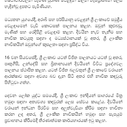
ශිෂ්ටාචාරවලින් පැමිණි පුරාණ වෙළඳුන් කලින් තැප්‍රොබේන් ලෙස
හැඳින්වූ දූපතට පැමිණියහ.
මධ්‍යතන යුගයේදී, අරාබි සහ පර්සියානු වෙළඳුන් ශ්‍රී ලංකාවේ සමුද්‍රීය
වෙළඳාමෙන් වැඩි කොටසක් පාලනය කළහ. ඔවුන් කුළුබඩු,
මැණික් සහ රෙදිපිළි වෙළඳාම් කළහ. දිවයින නැව් තැනීම සහ
නාවික කටයුතු සඳහා ද මධ්‍යස්ථානයක් වූ අතර, ශ්‍රී ලාංකික
නාවිකයින් ඔවුන්ගේ කුසලතා සඳහා ප්‍රසිද්ධ විය.
16 වන සියවසේදී, ශ්‍රී ලංකාව යටත් විජිත පාලනයට යටත් වූ අතර,
පෘතුගීසි, ලන්දේසි සහ බ්‍රිතාන්‍යයන් දිවයිනේ විවිධ ප්‍රදේශවල
පාලනය ස්ථාපිත කළහ. යටත් විජිත බලවතුන් ශ්‍රී ලංකාවේ වරායන්
ආරක්ෂාව සඳහා අවශ්‍ය බව දැන සිටි අතර එහි නාවික කඳවුරු
පිහිටුවා ගත්හ.
දෙවන ලෝක යුද්ධ සමයේදී, ශ්‍රී ලංකාව ඉන්දියන් සාගරයේ මිත්‍ර
හමුදා සඳහා අත්‍යවශ්‍ය කඳවුරක් ලෙස සේවය කළේය. දිවයිනේ
වරායන් ඉන්ධන පිරවීම සහ අලුත්වැඩියා කිරීම සඳහා භාවිතා
කරන ලද අතර, ශ්‍රී ලාංකික නාවිකයින් හමුදා සහ සැපයුම්
ප්‍රවාහනය කිරීමේදී තීරණාත්මක කාර්යභාරයක් ඉටු කළහ.