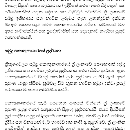
විද්‍යාල සිසුන් සඳහා වැඩසටහන් ඉදිරිපත් කරන අතර විද්වතුන් සහ
පර්යේෂකයින් සඳහා දේශන සහ වැඩමුළු පවත්වයි. ශ්‍රී ලංකාවේ
සමුද්‍ර ඉතිහාසය සහ නාවික උරුමය ගැන උනන්දුවක් දක්වන
ඕනෑම කෙනෙකුට මෙම කෞතුකාගාරය වටිනා සම්පතක් වන
අතර සංචාරකයින් සහ ප්‍රදේශවාසීන් යන දෙදෙනාම නැරඹිය යුතුම
ගමනාන්තයකි.
සමුද්‍ර කෞතුකාගාරයේ ප්‍රදර්ශන
ත්‍රිකුණාමලය සමුද්‍ර කෞතුකාගාරයේ ශ්‍රී ලංකාවේ පොහොසත් සමුද්‍ර
ඉතිහාසය සහ නාවික උරුමය ප්‍රදර්ශනය කරන විවිධ ප්‍රදර්ශන ඇත.
කෞතුකාගාරයේ මහල් හතරක් පුරා ප්‍රදර්ශන පැතිරී ඇති අතර
පුරාණ යාත්‍රා කිරීමේ ක්‍රමවල සිට නූතන නාවික හමුදා දක්වා පුළුල්
පරාසයක මාතෘකා ආවරණය කරයි.
කෞතුකාගාරයේ කැපී පෙනෙන අංගයක් වන්නේ ශ්‍රී ලංකාවේ
පුරාණ මුහුදු ගමන් සම්ප්‍රදායන් පිළිබඳ ප්‍රදර්ශනයයි. එයට දිවයිනේ
මුල් කාලීන සමුද්‍ර වෙළඳාමේ කෞතුක වස්තු, එනම් පුරාණ රෝමය,
ග්‍රීසිය සහ චීනයෙන් මැටි භාණ්ඩ සහ කාසි ඇතුළත් වේ. ශ්‍රී ලාංකික
නාවිකයින් භාවිතා කළ පැරණි නැව් සහ නාවික උපකරණවල