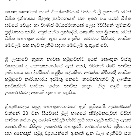
කෞතුකාගාරයේ තවත් විශේෂත්වයක් වන්නේ ශ්‍රී ලංකාවේ යටත්
විජිත ඉතිහාසය පිළිබඳ ප්‍රදර්ශනයක් වන අතර එය යටත් විජිත
සමයේ වෙළඳ හා වාණිජ මධ්‍යස්ථානයක් ලෙස දිවයිනේ භූමිකාව
ප්‍රදර්ශනය කරයි. අමුත්තන්ට ලන්දේසි, පෘතුගීසි සහ බ්‍රිතාන්‍ය යටත්
විජිත කෞතුක වස්තු දැක ගත හැකිය. මේවාට සිතියම්, නාවික
මෙවලම් සහ නැව් තැනීම සඳහා මෙවලම් ඇතුළත් වේ.
ශ්‍රී ලංකාවේ නූතන නාවික හමුදාවන්ට අයත් කෞතුක වස්තු
එකතුවක් ද කෞතුකාගාරයේ ඇති අතර, එමඟින් රටේ නාවික
ඉතිහාසය සහ දිවයිනේ සමුද්‍රීය දේශසීමා ආරක්ෂා කිරීමේදී නාවික
හමුදාවේ කාර්යභාරය ඉස්මතු කෙරේ. නරඹන්නන්ට ශ්‍රී ලාංකික
නාවිකයින් භාවිතා කරන නාවික යාත්‍රා, නිල ඇඳුම් සහ
උපකරණවල ආකෘති දැක ගත හැකිය.
ත්‍රිකුණාමලය සමුද්‍ර කෞතුකාගාරයේ ඇති සුවිශේෂී ලක්ෂණයක්
වන්නේ 20 වන සියවසේ මුල් භාගයේ කිමිදුම්කරුවන් විසින්
භාවිතා කරන ලද පැරණි කිමිදුම් හිස්වැසුම් සහ ඇඳුම් කට්ටල ඇතුළු
පෞරාණික කිමිදුම් උපකරණ එකතුවයි. නරඹන්නන්ට ප්‍රදීපාගාර
සහ අනෙකුත් සමුද්‍ර ව්‍යුහයන්ගේ ආකෘති දැක බලා ගැනීමට සහ