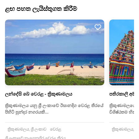
ළඟ පහත ලැයිස්තුගත කිරීම්
ලන්දේසි බේ වෙරළ - ත්‍රිකුණාමලය
පතිරකාලි අම්ම
ත්‍රිකුණාමලය යනු ශ්‍රී ලංකාවේ ඊසානදිග වෙරළ තීරයේ
ත්‍රිකුණාමලයේ 
පිහිටි සුන්දර නගරයකි…
විශිෂ්ඨතම හින්දු.
ත්‍රිකුණාමලය, ශ්‍රී ලංකාව
වෙරළ
ත්‍රිකුණාමලය, ශ්‍
ශ්‍රී ලංකාවේ නැගෙනහිර වෙරළ තීරය