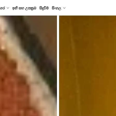
ගර
ඉඟි සහ උපක්‍රම
සිදුවීම්
සිංහල