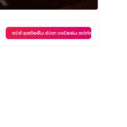
තවත් ආකර්ෂණීය ස්ථාන ගවේෂණය කරන්න