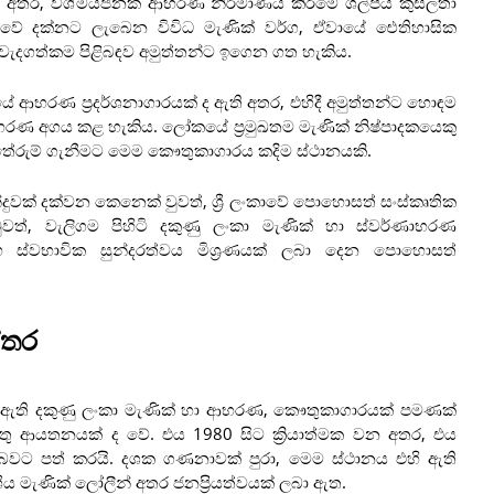
න අතර, විශ්මයජනක ආභරණ නිර්මාණය කිරීමේ ශිල්පීය කුසලතා
ලංකාවේ දක්නට ලැබෙන විවිධ මැණික් වර්ග, ඒවායේ ඓතිහාසික
වැදගත්කම පිළිබඳව අමුත්තන්ට ඉගෙන ගත හැකිය.
 ආභරණ ප්‍රදර්ශනාගාරයක් ද ඇති අතර, එහිදී අමුත්තන්ට හොඳම
 ආභරණ අගය කළ හැකිය. ලෝකයේ ප්‍රමුඛතම මැණික් නිෂ්පාදකයෙකු
තා තේරුම් ගැනීමට මෙම කෞතුකාගාරය කදිම ස්ථානයකි.
දුවක් දක්වන කෙනෙක් වුවත්, ශ්‍රී ලංකාවේ පොහොසත් සංස්කෘතික
ත්, වැලිගම පිහිටි දකුණු ලංකා මැණික් හා ස්වර්ණාභරණ
හ ස්වභාවික සුන්දරත්වය මිශ්‍රණයක් ලබා දෙන පොහොසත්
්තර
ටා ඇති දකුණු ලංකා මැණික් හා ආභරණ, කෞතුකාගාරයක් පමණක්
ු ආයතනයක් ද වේ. එය 1980 සිට ක්‍රියාත්මක වන අතර, එය
බවට පත් කරයි. දශක ගණනාවක් පුරා, මෙම ස්ථානය එහි ඇති
 මැණික් ලෝලීන් අතර ජනප්‍රියත්වයක් ලබා ඇත.