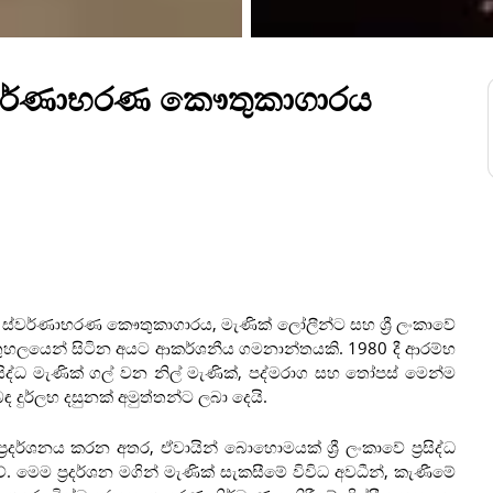
ස්වර්ණාභරණ කෞතුකාගාරය
් හා ස්වර්ණාභරණ කෞතුකාගාරය, මැණික් ලෝලීන්ට සහ ශ්‍රී ලංකාවේ
ලයෙන් සිටින අයට ආකර්ශනීය ගමනාන්තයකි. 1980 දී ආරම්භ
ිද්ධ මැණික් ගල් වන නිල් මැණික්, පද්මරාග සහ තෝපස් මෙන්ම
 දුර්ලභ දසුනක් අමුත්තන්ට ලබා දෙයි.
රදර්ශනය කරන අතර, ඒවායින් බොහොමයක් ශ්‍රී ලංකාවේ ප්‍රසිද්ධ
. මෙම ප්‍රදර්ශන මගින් මැණික් සැකසීමේ විවිධ අවධීන්, කැණීමේ