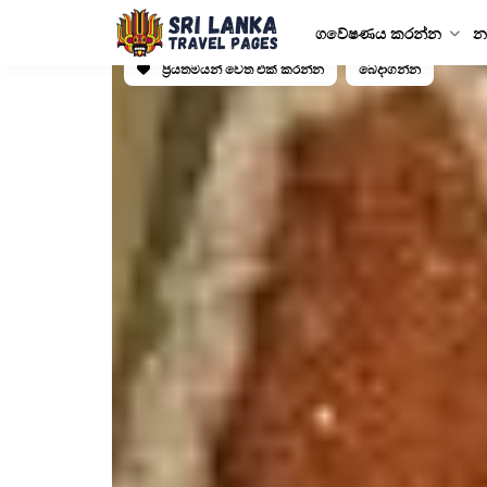
ගවේෂණය කරන්න
න
ප්‍රියතමයන් වෙත එක් කරන්න
බෙදාගන්න