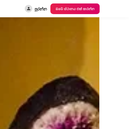
පුරන්න
ඔබේ ස්ථානය එක් කරන්න