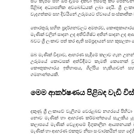
සිට කැපීම සහ ඔප දැමීම දක්වා ඉස්මතු කර පෙන්ව
පිළිබඳ අධ්‍යාපනික අවබෝධයක් ලබා දෙයි. ශ්‍රී 
වැදගත්කම සහ දිවයිනේ උරුමයට ඒවායේ සංස්කෘතික 
තොරතුරු සහිත ප්‍රදර්ශනවලට අමතරව, කෞතුකාගාරයේ
මැණික් වලින් සාදන ලද අතිවිශිෂ්ට අතින් සාදන ලද
බවට ශ්‍රී ලංකාව පත් කර ඇති සම්ප්‍රදායන් සහ කුසල
ඔබ මැණික් විද්‍යාව, ආභරණ සෑදීමේ කලාව ගැන උනන්
උරුමයේ කොටසක් අත්විඳීමට කැමති කෙනෙක් වුව
කෞතුකාගාරය ඉතිහාසය, ශිල්පීය හැකියාවන් ස
ගමනාන්තයකි.
මෙම ආකර්ෂණය පිළිබඳ වැඩි විස
දකුණු ශ්‍රී ලංකාවේ වැලිගම වෙරළබඩ නගරයේ පිහි
නොව මැණික් හා ආභරණ කර්මාන්තයේ සැලකිය යුත
කලාපයේ මැණික් වෙළඳාමේ දිගුකාලීන ආයතනයක් 
මැණික් හා ආභරණ එකතුව නිසා සංචාරකයින් සහ දේශීය