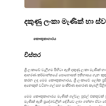
දකුණු ලංකා මැණික් හා 
කෞතුකාගාරය
විස්තර
ශ්‍රී ලංකාවේ වැලිගම පිහිටා ඇති දකුණු ලංකා මැණික
ආභරණ කර්මාන්තයේ පොහොසත් ඉතිහාසය ගැන කුතුහ
කරන ලද මෙම කෞතුකාගාරය, ශ්‍රී ලංකාවේ ලෝක ප්‍රස
අනෙකුත් වටිනා ගල් සහ සංකීර්ණ ආභරණ කැබලි පිළිබඳ
මෙම කෞතුකාගාරය මැණික් ගල්වල පුළුල් එකතුවක් ප්‍
මැණික් ඇති ප්‍රදේශවලින් දේශීයව ලබා ගන්නා ඒවා වේ