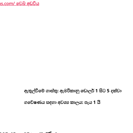
.com/ වෙබ් අඩවිය
ඇතුල්වීමේ ගාස්තු: ඇමරිකානු ඩොලර් 1 සිට 5 දක්වා
ගවේෂණය සඳහා අවශ්‍ය කාලය: පැය 1 යි