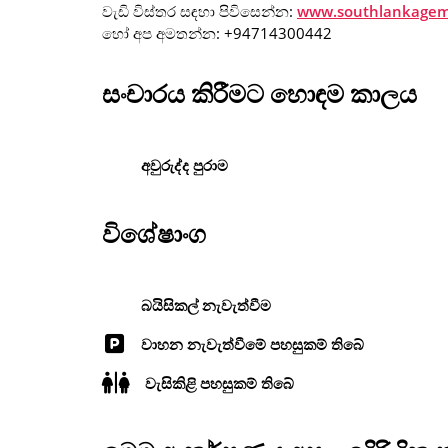
වැඩි විස්තර සඳහා පිවිසෙන්න:
www.southlankagems
හෝ අප අමතන්න: +94714300442
සංචාරය කිරීමට හොඳම කාලය
අවුරුද්ද පුරාම
විශේෂාංග
බයිසිකල් නැවැත්වීම
වාහන නැවැත්වීමේ පහසුකම් තිබේ
වැසිකිළි පහසුකම් තිබේ