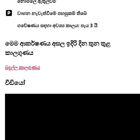
නොමිලේ ඇතුල්වීම
වාහන නැවැත්වීමේ පහසුකම් තිබේ
ගවේෂණය සඳහා අවශ්‍ය කාලය: පැය 3 යි
මෙම ආකර්ෂණය අසල ඉදිරි දින තුන තුළ
කාලගුණය
බදුල්ල කාලගුණය
වීඩියෝ