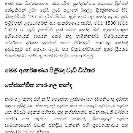
අතර එය විශ්මයජනක ස්වභාවික සුන්දරත්වය මධ්‍යයේ ප්‍රීතිමත්
අත්දැකීමක් ලබා දෙයි. ඌව පළාතේ බදුල්ල දිස්ත්‍රික්කයේ සිට
කිලෝමීටර් 19.7 ක් දුරින් පිහිටා ඇති නාරංගල කන්ද ලොව පුරා
එළිමහන් උද්යෝගිමත් අය ආකර්ෂණය කරයි. මීටර් 1500 (මීටර්
1527) ට වැඩි උසකින් යුත් මෙම කන්ද සිත් ඇදගන්නාසුළු
අභියෝගයක් සපයන අතර කඳු නගින්නන්ට විශ්මයජනක
පරිදර්ශන දර්ශන සමඟින් ත්‍යාග පිරිනමයි. නාරංගල කන්දේ
අරුමපුදුම දේ සොයා බලමු, එය වික්‍රමාන්විතයන් අතර ප්‍රියතම
එකක් බවට පත්ව ඇත්තේ මන්දැයි සොයා බලමු.
මෙම ආකර්ෂණය පිළිබඳ වැඩි විස්තර
තේජාන්විත නාරංගල කන්ද
නාරංගල කන්ද එහි කැපී පෙනෙන ලක්ෂණ සහ දර්ශනීය භූ දර්ශන
සඳහා ප්‍රසිද්ධය. කීනකැලේ පැත්ත සහ තංගමලේ දේවාලය පැත්ත
යන පිවිසුම් දෙකක් සහිතව, කඳු නගින්නන්ට තමන් කැමති මාර්ගය
තෝරා ගත හැකිය. කෙසේ වෙතත්, කීනකැලේ පැත්ත
සාමාන්‍යයෙන් වඩාත් ජනප්‍රිය වන්නේ එහි ප්‍රවේශ්‍යතාවය සහ
සුන්දර වටපිටාව නිසාය.