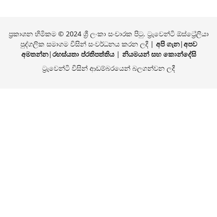
ප්‍රකාශන හිමිකම © 2024 ශ්‍රී ලංකා සංචාරක පිටු. ට්‍රැවෙන්ටි ඕස්ට්‍රේලියා
පුද්ගලික සමාගම විසින් සංවර්ධනය කරන ලදී |
අපි ගැන
|
අපව
අමතන්න
|
රහස්යතා ප්රතිපත්තිය
|
නියමයන් සහ කොන්දේසි
ට්‍රැවෙන්ටි විසින් ආඩම්බරයෙන් බලගන්වන ලදී