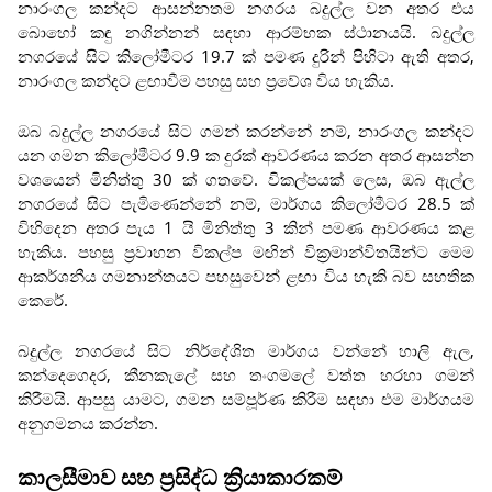
නාරංගල කන්දට ආසන්නතම නගරය බදුල්ල වන අතර එය
බොහෝ කඳු නගින්නන් සඳහා ආරම්භක ස්ථානයයි. බදුල්ල
නගරයේ සිට කිලෝමීටර 19.7 ක් පමණ දුරින් පිහිටා ඇති අතර,
නාරංගල කන්දට ළඟාවීම පහසු සහ ප්‍රවේශ විය හැකිය.
ඔබ බදුල්ල නගරයේ සිට ගමන් කරන්නේ නම්, නාරංගල කන්දට
යන ගමන කිලෝමීටර 9.9 ක දුරක් ආවරණය කරන අතර ආසන්න
වශයෙන් මිනිත්තු 30 ක් ගතවේ. විකල්පයක් ලෙස, ඔබ ඇල්ල
නගරයේ සිට පැමිණෙන්නේ නම්, මාර්ගය කිලෝමීටර 28.5 ක්
විහිදෙන අතර පැය 1 යි මිනිත්තු 3 කින් පමණ ආවරණය කළ
හැකිය. පහසු ප්‍රවාහන විකල්ප මඟින් වික්‍රමාන්විතයින්ට මෙම
ආකර්ශනීය ගමනාන්තයට පහසුවෙන් ළඟා විය හැකි බව සහතික
කෙරේ.
බදුල්ල නගරයේ සිට නිර්දේශිත මාර්ගය වන්නේ හාලි ඇල,
කන්දෙගෙදර, කීනකැලේ සහ තංගමලේ වත්ත හරහා ගමන්
කිරීමයි. ආපසු යාමට, ගමන සම්පූර්ණ කිරීම සඳහා එම මාර්ගයම
අනුගමනය කරන්න.
කාලසීමාව සහ ප්‍රසිද්ධ ක්‍රියාකාරකම්