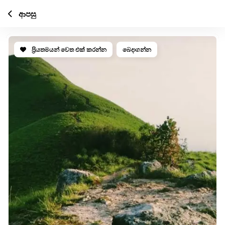
ආපසු
ප්‍රියතමයන් වෙත එක් කරන්න
බෙදාගන්න