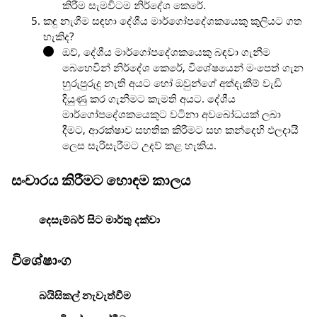
කිරීම සැමවිටම නිර්දේශ කෙරේ.
කඳු නැගීම සඳහා දේශීය මාර්ගෝපදේශකයෙකු කුලියට ගත
හැකිද?
ඔව්, දේශීය මාර්ගෝපදේශකයෙකු බඳවා ගැනීම
බෙහෙවින් නිර්දේශ කෙරේ, විශේෂයෙන් මංපෙත් ගැන
හුරුපුරුදු නැති අයට හෝ ඔවුන්ගේ අත්දැකීම් වැඩි
දියුණු කර ගැනීමට කැමති අයට. දේශීය
මාර්ගෝපදේශකයෙකුට වටිනා අවබෝධයක් ලබා
දීමට, ආරක්ෂාව සහතික කිරීමට සහ කන්දෙහි ඵලදායී
ලෙස සැරිසැරීමට උදව් කළ හැකිය.
සංචාරය කිරීමට හොඳම කාලය
දෙසැම්බර් සිට මාර්තු දක්වා
විශේෂාංග
බයිසිකල් නැවැත්වීම