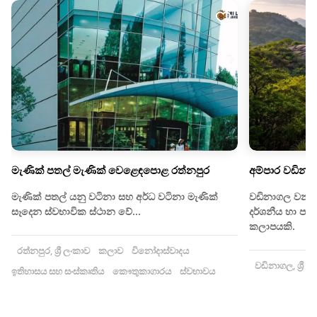
මැණික් පතල් මැණික් වෙළෙඳපොළ රත්නපුර
අම්පාර වඩිනා
මැණික් පතල් යනු වටිනා සහ අර්ධ වටිනා මැණික්
වඩිනාගල වනාන්
සෑදෙන ස්වභාවික ස්ථාන වේ...
දර්ශනීය හා ප
කලාපයකි.
රත්නපුර, ශ්‍රී ලංකාව
කලාව
විනෝදාස්වාදය
වඩිනාගල, ශ්‍රී ල
ඉතිහාසය සහ සංස්කෘතිය
කෞතුකාගාරය
ස්වභාවය