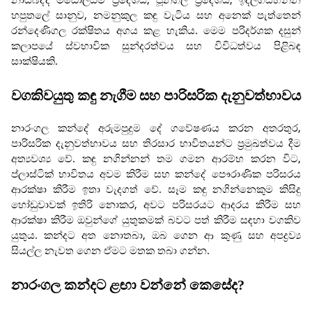
හපුතලේ සානුව, නමනුකුල කඳු වැටිය සහ අනෙක් පැත්තෙන්
රන්දෙණිගල රක්ෂිතය අගය කළ හැකිය. මෙම පරිදර්ශක දසුන්
කලාපයේ ස්වභාවික සුන්දරත්වය සහ විවිධත්වය පිළිබඳ
සාක්ෂියකි.
වගකිවයුතු කඳු නැගීම සහ පාරිසරික දැනුවත්භාවය
නාරංගල කන්දේ අරුමපුදුම දේ ගවේෂණය කරන අතරතුර,
පාරිසරික දැනුවත්භාවය සහ තිරසාර භාවිතයන්ට ප්‍රමුඛත්වය දීම
අත්‍යවශ්‍ය වේ. කඳු නගින්නන් තම ගමන ආරම්භ කරන විට,
ප්ලාස්ටික් භාවිතය අවම කිරීම සහ කන්දේ පෞරාණික පරිසරය
ආරක්ෂා කිරීම ඉතා වැදගත් වේ. සෑම කඳු නගින්නෙකුම කිසිදු
හෝඩුවාවක් ඉතිරි නොකර, අවට පරිසරයට ආදරය කිරීම සහ
ආරක්ෂා කිරීම ඔවුන්ගේ යුතුකමක් බවට පත් කිරීම සඳහා වගකිව
යුතුය. කන්දට අත නොතබා, ඔබ ගෙන ආ කුණු සහ අපද්‍රව්‍ය
සියල්ල නැවත ගෙන ඒමට මතක තබා ගන්න.
නාරංගල කන්දට ළඟා වන්නේ කෙසේද?