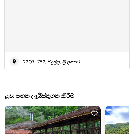
22Q7+752, බදුල්ල, ශ්‍රී ලංකාව
ළඟ පහත ලැයිස්තුගත කිරීම්