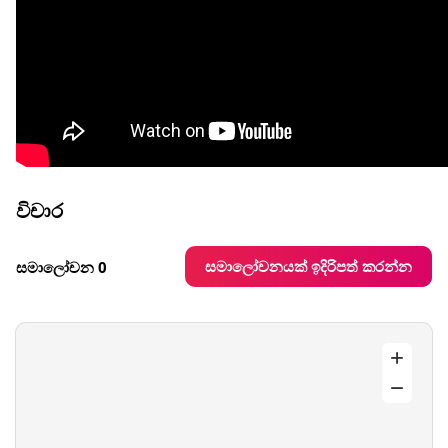
විචාර
සමාලෝචනයක් ඉදිරිපත් කරන්න
සමාලෝචන 0