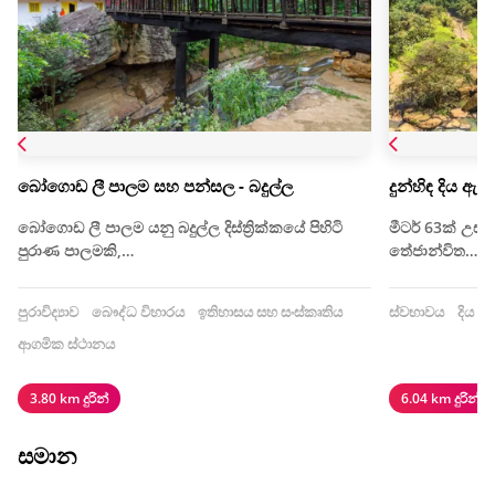
බෝගොඩ ලී පාලම සහ පන්සල - බදුල්ල
දුන්හිඳ දිය ඇල්
බෝගොඩ ලී පාලම යනු බදුල්ල දිස්ත්‍රික්කයේ පිහිටි
මීටර් 63ක් උස 
පුරාණ පාලමකි,…
තේජාන්විත…
පුරාවිද්‍යාව
බෞද්ධ විහාරය
ඉතිහාසය සහ සංස්කෘතිය
ස්වභාවය
දිය ඇ
ආගමික ස්ථානය
3.80 km දුරින්
6.04 km දුරින්
සමාන