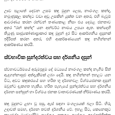
ඌව පළාතේ දෙවන උසම කඳු මුදුන ලෙස, නාරංගල කන්ද,
නමුණුකුල කන්දට වඩා අඩු උසකින් යුක්ත වන අතර, එහි බෑවුම්
ආවරණය කරන රන්වන් තණකොළ නිසා එය දෙමළ ජනතාව
අතර "රන් කන්ද" යන අන්වර්ථ නාමය උපයා ඇත. කන්දෙහි
තියුණු සෘජුකෝණාස්‍රාකාර කඳු මුදුන් දුර සිට ආකර්ශනීය දසුනක්
ඉදිරිපත් කරන අතර, එහි ආකර්ෂණයෙන් කඳු නගින්නන්
ආකර්ෂණය කරයි.
ස්වභාවික සුන්දරත්වය සහ දර්ශනීය දසුන්
ස්වභාවධර්මයේ අරුමපුදුම දේ මධ්‍යයේ නාරංගල කන්ද නැගීම සිත්
ඇදගන්නාසුළු අත්දැකීමක් ලබා දෙයි. කඳු නගින්නන් ඉහළට යන
විට, අවට කඳුකරයේ සහ හරිත භූ දර්ශනවල විශ්මයජනක දසුන්
ඔවුන්ට දැකගත හැකිය. හරිත පැහැයේ සුන්දරත්වය සහ දර්ශනීය
දර්ශන සන්සුන් හා විශ්මය ජනක වාතාවරණයක් නිර්මාණය කරයි.
කඳු මුදුනට ළඟා වූ පසු, ඇස් සඳහා මංගල්‍යයක් බලා සිටී. හිරු
උදාවත් සමඟ, දර්ශන තවත් දර්ශනීය වේ. ඉහළ සිට, කෙනෙකුට
නායබද්ද මඩොල්සිම ප්‍රදේශය, පූනගල ප්‍රදේශය, ඉදල්ගස්හින්න