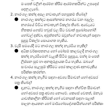
මංපෙත් වලින් ආරම්භ කිරීම ආරම්භකයින්ට උපදෙස්
දෙනු ලැබේ.
නාරංගල කන්ද අසල නවාතැන් පහසුකම් තිබේද?
නාරංගල කන්දට ආසන්නතම නගරය වන බදුල්ල
නගරයේ විවිධ නවාතැන් විකල්ප තිබේ. අයවැයට
හිතකර ගෙස්ට් හවුස් වල සිට වඩාත් සුඛෝපභෝගී
හෝටල් දක්වා, අමුත්තන්ට ඔවුන්ගේ නවාතැන් සඳහා
සුදුසු විකල්ප සොයාගත හැකිය.
වැසි සමයේදී මට නාරංගල කන්ද නැරඹිය හැකිද?
අධික වර්ෂාපතනය හෝ මෝසම් කාලවලදී නාරංගල
කන්ද නැරඹීමෙන් වැළකී සිටීම සුදුසුය, මන්ද මංපෙත්
ලිස්සන සුළු හා අනතුරුදායක විය හැකිය. ඔබගේ
සංචාරය සැලසුම් කිරීමට පෙර කාලගුණ අනාවැකිය
පරීක්ෂා කරන්න.
නාරංගල කන්ද නැගීම සඳහා අවශ්‍ය සීමාවන් හෝ අවසර
පත්‍ර තිබේද?
දැනට, නාරංගල කන්ද නැගීම සඳහා නිශ්චිත සීමාවන්
හෝ අවසර පත්‍ර අවශ්‍ය නොවේ. කෙසේ වෙතත්, ඕනෑම
යාවත්කාලීන කිරීමක් හෝ වෙනසක් සඳහා පළාත්
පාලන ආයතන හෝ මාර්ගෝපදේශකයින්ගෙන් පරීක්ෂා