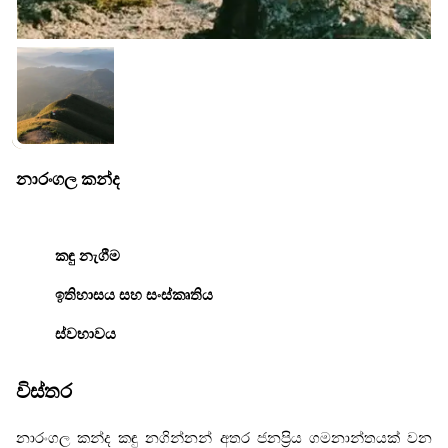
නාරංගල කන්ද
කඳු නැගීම
ඉතිහාසය සහ සංස්කෘතිය
ස්වභාවය
විස්තර
නාරංගල කන්ද කඳු නගින්නන් අතර ජනප්‍රිය ගමනාන්තයක් වන