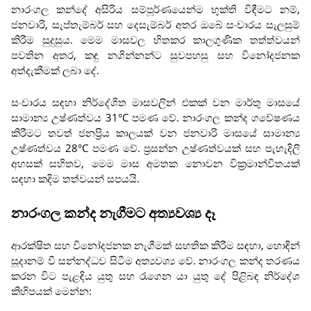
නාරංගල කන්දේ අසිරිය සම්පූර්ණයෙන්ම භුක්ති විඳීමට නම්,
ජනවාරි, සැප්තැම්බර් සහ දෙසැම්බර් අතර ඔබේ සංචාරය සැලසුම්
කිරීම සුදුසුය. මෙම මාසවල හිතකර කාලගුණික තත්ත්වයන්
පවතින අතර, කඳු නගින්නන්ට සුවපහසු සහ විනෝදජනක
අත්දැකීමක් ලබා දේ.
සංචාරය සඳහා නිර්දේශිත මාසවලින් එකක් වන මාර්තු මාසයේ
සාමාන්‍ය උෂ්ණත්වය 31°C පමණ වේ. නාරංගල කන්ද ගවේෂණය
කිරීමට තවත් ජනප්‍රිය කාලයක් වන ජනවාරි මාසයේ සාමාන්‍ය
උෂ්ණත්වය 28°C පමණ වේ. ප්‍රසන්න උෂ්ණත්වයක් සහ පැහැදිලි
අහසක් සහිතව, මෙම මාස අමතක නොවන වික්‍රමාන්විතයක්
සඳහා කදිම තත්වයන් සපයයි.
නාරංගල කන්ද නැගීමට අත්‍යවශ්‍ය දෑ
ආරක්ෂිත සහ විනෝදජනක නැගීමක් සහතික කිරීම සඳහා, හොඳින්
සූදානම් වී සන්නද්ධව සිටීම අත්‍යවශ්‍ය වේ. නාරංගල කන්ද තරණය
කරන විට පැළඳිය යුතු සහ රැගෙන යා යුතු දේ පිළිබඳ නිර්දේශ
කිහිපයක් මෙන්න: