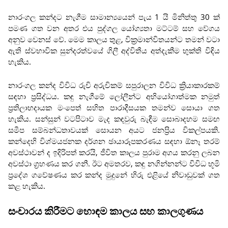
නාරංගල කන්දට නැගීම සාමාන්‍යයෙන් පැය 1 යි මිනිත්තු 30 ක්
පමණ ගත වන අතර එය පුද්ගල යෝග්‍යතා මට්ටම් සහ වේගය
අනුව වෙනස් වේ. මෙම කාලය තුළ, වික්‍රමාන්විතයන්ට තමන් වටා
ඇති ස්වභාවික සුන්දරත්වයේ ගිලී අද්විතීය අත්දැකීම භුක්ති විඳිය
හැකිය.
නාරංගල කන්ද විවිධ රුචි අරුචිකම් සපුරාලන විවිධ ක්‍රියාකාරකම්
සඳහා ප්‍රසිද්ධය. කඳු නැගීමේ ලෝලීන්ට අභියෝගාත්මක නමුත්
ප්‍රතිලාභදායක මංපෙත් සහිත පාරාදීසයක තමන්ව සොයා ගත
හැකිය. සන්සුන් වටපිටාව මැද කඳවුරු බැඳීම සොබාදහම සමඟ
සමීප සම්බන්ධතාවයක් සොයන අයට ජනප්‍රිය විකල්පයකි.
කන්දෙහි විශ්මයජනක දර්ශන ඡායාරූපකරණය සඳහා ඕනෑ තරම්
අවස්ථාවන් ද ඉදිරිපත් කරයි, ජීවිත කාලය පුරාම අගය කරනු ලබන
අවස්ථා ග්‍රහණය කර ගනී. ඊට අමතරව, කඳු නගින්නන්ට විවිධ භූමි
ප්‍රදේශ ගවේෂණය කර කන්ද මුදුනේ හිරු එළියේ නිවාඩුවක් ගත
කළ හැකිය.
සංචාරය කිරීමට හොඳම කාලය සහ කාලගුණය