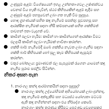
උණුසුම් ඇඳුම්: විශේෂයෙන් ඉහළ උන්නතාංශවල උෂ්ණත්වය
වෙනස් විය හැකි බැවින්, ස්ථර කිහිපයකින් ඇඳුම් ඇඳීම සහ
උණුසුම් ඇඳුම් පහසුවෙන් ලබා ගත හැකි වීම සුදුසුය.
හොඳ ග්‍රහණයක් සහිත කඳු නැගීමේ සපත්තු: සුවපහසු සහ
ආරක්ෂිත නැගීමක් සඳහා නිසි කම්පනයක් සහිත ශක්තිමත්
පාවහන් ඉතා වැදගත් වේ.
කෘමීන් පලවා හැරීම: කෘමීන් හා කෘමීන්ගෙන් ආරක්ෂා වීමට
ඵලදායී කෘමීන් පලවා හැරීමක් භාවිතා කරන්න.
ශක්ති බාර්: නැගීමේදී ඔබේ ශක්තිය නැවත ලබා ගැනීම සඳහා
ශක්ති බාර් කිහිපයක් හෝ සුලු කෑම කිහිපයක් ඇසුරුම්
කරන්න.
වතුර බෝතලය: ප්‍රමාණවත් ජල සැපයුමක් රැගෙන යාමෙන් කඳු
නැගීම පුරාම සජලීව සිටින්න.
නිතර අසන පැන
නාරංගල කන්ද ආරම්භකයින් සඳහා සුදුසුද?
නාරංගල කන්ද උද්යෝගිමත් අභියෝගයක් ලබා දුන්නද,
කඳු නැගීමේ අත්දැකීම් සහ මධ්‍යස්ථ යෝග්‍යතා මට්ටම්
ඇති කඳු නගින්නන් සඳහා එය නිර්දේශ කෙරේ.
නාරංගල කන්ද තරණය කිරීමට පෙර අඩු වෙහෙසකර