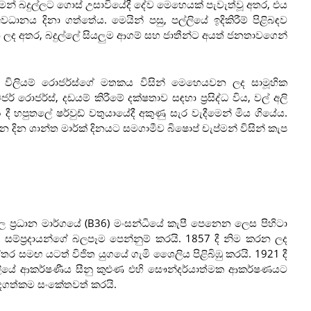
ැප්මන් බදුල්ලට ගොස් උසාවියේදී දේව මෙහෙයක් පැවැත්වූ අතර, එය
අවධානය දිනා ගත්තේය. මෙයින් පසු, පල්ලියේ ඉදිකිරීම් පිළිබඳව
 කරන ලද අතර, බදුල්ලේ සියලුම ආගම් සහ ජාතීන්ට අයත් ජනතාවගෙන්
ස් විලියම් රොජර්ස්ගේ මතකය විසින් මෙහෙයවන ලද සාමූහික
ර් රොජර්ස්, දඩයම් කිරීමේ දක්ෂතාව සඳහා ප්‍රසිද්ධ විය, වල් අලි
 හපුතලේ ෂර්වුඩ් වතුයායේදී අකුණු සැර වැදීමෙන් මිය ගියේය.
න දින ශාන්ත මාර්ක් දිනයට සමගාමීව බිෂොප් චැප්මන් විසින් කැප
්ල ප්‍රධාන මාර්ගයේ (B36) මංසන්ධියේ කැපී පෙනෙන ලෙස පිහිටා
න් සම්ප්‍රදායන්ගේ බලපෑම පෙන්නුම් කරයි. 1857 දී නිම කරන ලද
්තර සමඟ යටත් විජිත යුගයේ ගැමි ශෛලිය පිළිබිඹු කරයි. 1921 දී
ද පල්ලියේ ආකර්ෂණීය සීනු කුළුණ එහි සෞන්දර්යාත්මක ආකර්ෂණයට
ැදගත්කම සංකේතවත් කරයි.