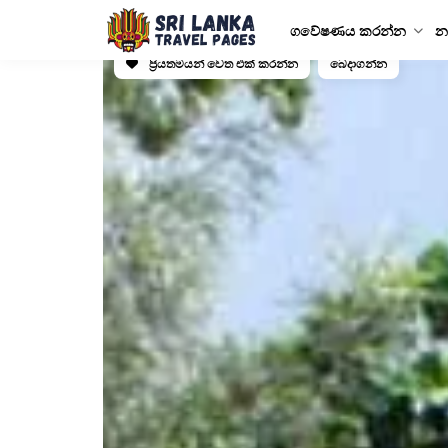
ගවේෂණය කරන්න
න
ප්‍රියතමයන් වෙත එක් කරන්න
බෙදාගන්න