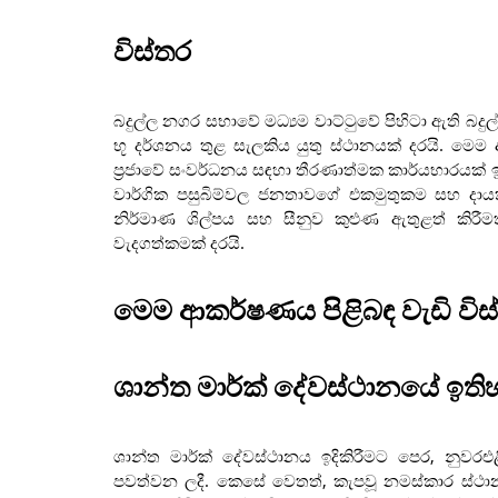
විස්තර
බදුල්ල නගර සභාවේ මධ්‍යම වාට්ටුවේ පිහිටා ඇති බදු
භූ දර්ශනය තුළ සැලකිය යුතු ස්ථානයක් දරයි. මෙ
ප්‍රජාවේ සංවර්ධනය සඳහා තීරණාත්මක කාර්යභාරයක් 
වාර්ගික පසුබිම්වල ජනතාවගේ එකමුතුකම සහ දාය
නිර්මාණ ශිල්පය සහ සීනුව කුළුණ ඇතුළත් කිරී
වැදගත්කමක් දරයි.
මෙම ආකර්ෂණය පිළිබඳ වැඩි විස
ශාන්ත මාර්ක් දේවස්ථානයේ ඉත
ශාන්ත මාර්ක් දේවස්ථානය ඉදිකිරීමට පෙර, නුවරඑළි
පවත්වන ලදී. කෙසේ වෙතත්, කැපවූ නමස්කාර ස්ථානය