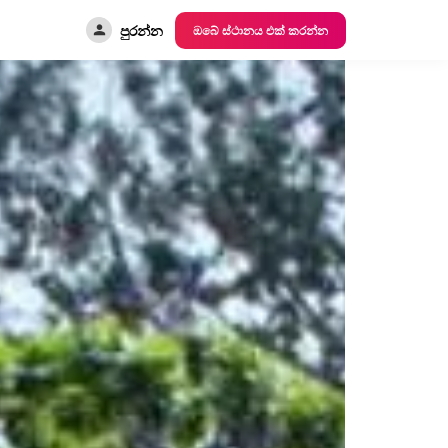
පුරන්න
ඔබේ ස්ථානය එක් කරන්න