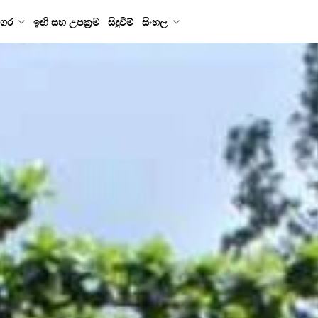
ගර
ඉඟි සහ උපක්‍රම
සිදුවීම්
සිංහල