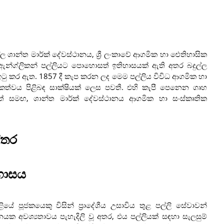
ල්ල ශාන්ත මාර්ක් දේවස්ථානය, ශ්‍රී ලංකාවේ ආගමික හා ඓතිහාසික
ම ඇන්ග්ලිකන් පල්ලියට පොහොසත් ඉතිහාසයක් ඇති අතර බදුල්ල
ඉටු කර ඇත. 1857 දී කැප කරන ලද මෙම පල්ලිය විවිධ ආගමික හා
කත්වය පිළිබඳ සාක්ෂියක් ලෙස පවතී. එහි කැපී පෙනෙන ගෘහ
මත් සමඟ, ශාන්ත මාර්ක් දේවස්ථානය ආගමික හා සංස්කෘතික
්තර
ිහාසය
යේ පූජකයෙකු විසින් ප්‍රාදේශීය උසාවිය තුළ පල්ලි සේවාවන්
ක අවශ්‍යතාවය පැහැදිලි වූ අතර, එය පල්ලියක් සඳහා සැලසුම්