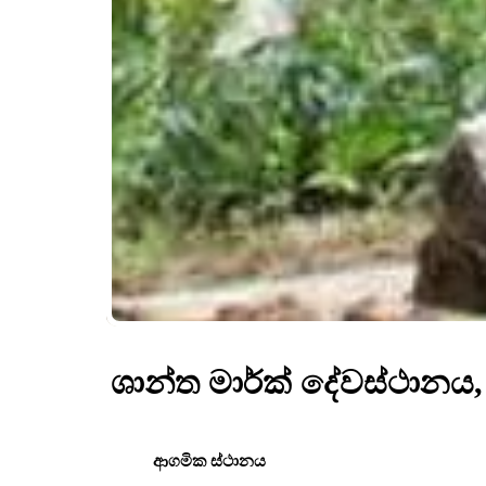
ශාන්ත මාර්ක් දේවස්ථානය, 
ආගමික ස්ථානය