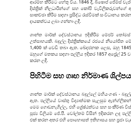
ආරම්භ කිරීමට හේතු විය. 1846 දී, බිෂොප් ජේම්ස් ච
දිස්ත්‍රික් නිලධාරීන්ගේ සහ කෝපි වැවිලිකරුවන්ගේ 
සාකච්ඡා කිරීම සඳහා ප්‍රසිද්ධ රැස්වීමක් සංවිධානය
දායකත්වය ලබා ගන්නා ලදී.
ශාන්ත මාර්ක් දේවස්ථානය ඉදිකිරීම මේජර් තෝම
උත්සාහයකි. බදුල්ල දිස්ත්‍රික්කයේ රජයේ නියෝජිත මේජ
1,400 ක් වෙඩි තබා ඇත. ඛේදජනක ලෙස, ඔහු 1845 දී
ඔහුගේ මතකය සඳහා පල්ලිය ඉදිකර 1857 අප්‍රේල් 25 ව
කරන ලදී.
පිහිටීම සහ ගෘහ නිර්මාණ ශිල්පය
ශාන්ත මාර්ක් දේවස්ථානය බදුල්ලේ මහියංගණ - බදුල
ඇත. පල්ලියේ වාස්තු විද්‍යාත්මක සැලසුම ඇන්ග්ලික
මෙම ගොඩනැගිල්ල, එහි ශ්‍රේෂ්ඨත්වය සහ සංකීර්ණ විස
පූජ්‍ය විලියම් ජේ.පී. වෝල්තම් විසින් ඉදිකරන ල
එක් කරන අතර එහි පොහොසත් ඉතිහාසය සහ ප්‍රජා ව