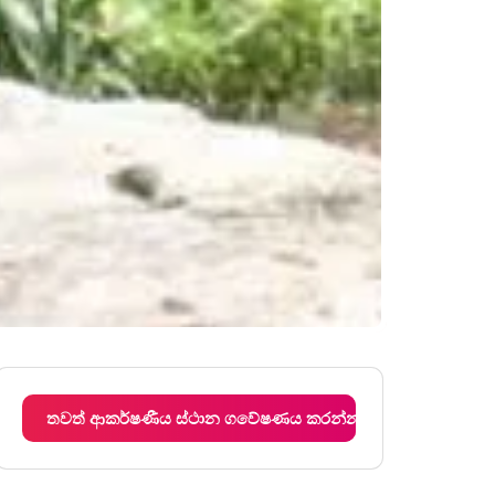
තවත් ආකර්ෂණීය ස්ථාන ගවේෂණය කරන්න