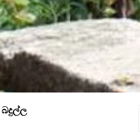
බදුල්ල