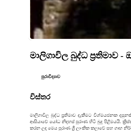
මාලිගාවිල බුද්ධ ප්‍රතිමාව -
පුරාවිද්‍යාව
විස්තර
මාලිගාවිල බුද්ධ ප්‍රතිමාව දැකීමට විශ්මයජනක දසුන
ආසියාවේ යෝධ නිදහස් පුරාණ හිටි බුදු පිළිමයයි. ක්‍
කරන ලද මෙය පුරාණ ශ්‍රී ලාංකික කලාවේ සහ ගෘහ නිර්