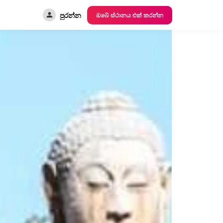
පුරන්න
ඔබේ ස්ථානය එක් කරන්න