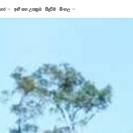
ගර
ඉඟි සහ උපක්‍රම
සිදුවීම්
සිංහල