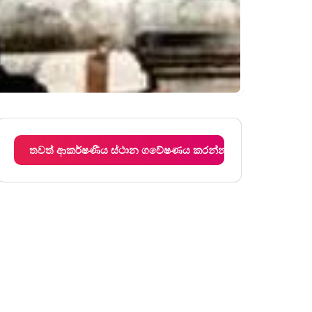
තවත් ආකර්ෂණීය ස්ථාන ගවේෂණය කරන්න