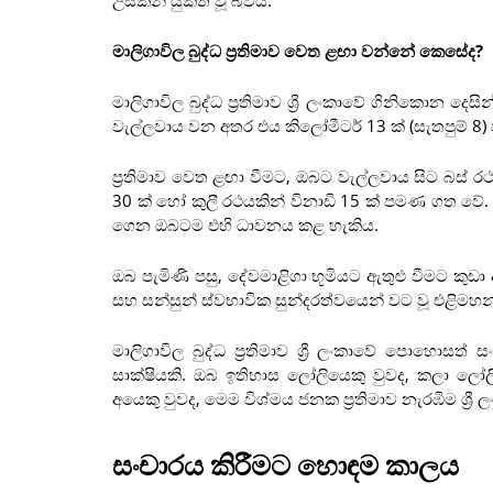
මාලිගාවිල බුද්ධ ප්‍රතිමාව වෙත ළඟා වන්නේ කෙසේද?
මාලිගාවිල බුද්ධ ප්‍රතිමාව ශ්‍රී ලංකාවේ ගිනිකොන ද
වැල්ලවාය වන අතර එය කිලෝමීටර් 13 ක් (සැතපුම් 8) 
ප්‍රතිමාව වෙත ළඟා වීමට, ඔබට වැල්ලවාය සිට බස් 
30 ක් හෝ කුලී රථයකින් විනාඩි 15 ක් පමණ ගත වේ.
ගෙන ඔබටම එහි ධාවනය කළ හැකිය.
ඔබ පැමිණි පසු, දේවමාළිගා භූමියට ඇතුළු වීමට කුඩා ඇ
සහ සන්සුන් ස්වභාවික සුන්දරත්වයෙන් වට වූ එළිමහ
මාලිගාවිල බුද්ධ ප්‍රතිමාව ශ්‍රී ලංකාවේ පොහොස
සාක්ෂියකි. ඔබ ඉතිහාස ලෝලියෙකු වුවද, කලා ලෝලි
අයෙකු වුවද, මෙම විශ්මය ජනක ප්‍රතිමාව නැරඹීම ශ
සංචාරය කිරීමට හොඳම කාලය