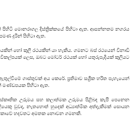
ෙසින් පිහිටි මොනරාගල දිස්ත්‍රික්කයේ පිහිටා ඇත. ආසන්නතම නගරය
පමණ දුරින් පිහිටා ඇත.
රථයකින් හෝ කුලී රථයකින් යා හැකිය. ගමනට බස් රථයෙන් විනාඩි
 විකල්පයක් ලෙස, ඔබට මෝටර් රථයක් හෝ යතුරුපැදියක් කුලියට
තුල්වීමේ ගාස්තුවක් අය කෙරේ. ප්‍රතිමාව සශ්‍රීක හරිත පැහැයෙන්
න් මණ්ඩපයක පිහිටා ඇත.
ත් සංස්කෘතික උරුමය සහ කලාත්මක උරුමය පිළිබඳ කැපී පෙනෙන
යෙකු වුවද, නැතහොත් හුදෙක් අධ්‍යාත්මික අත්දැකීමක් සොයන
්‍රී ලංකාවේ හදවතට අමතක නොවන ගමනකි.