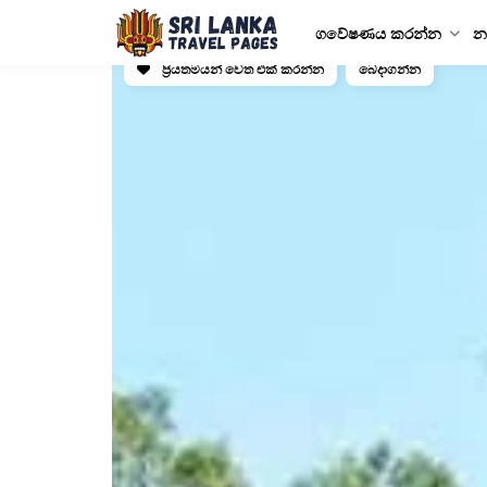
ගවේෂණය කරන්න
න
ප්‍රියතමයන් වෙත එක් කරන්න
බෙදාගන්න