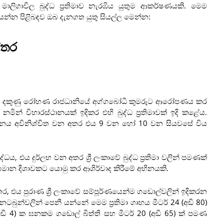
මාලිගාවිල බුද්ධ ප්‍රතිමාව නැරඹිය යුතුම ආකර්ෂණයකි. මෙම
න්න පිළිබඳව ඔබ දැනගත යුතු සියල්ල මෙන්න:
්තර
 ජීවත් වූ දකුණු රෝහණ රාජධානියේ අග්ගබෝධි කුමරුට ආරෝපණය කර
න් විහාරස්ථානයක් ඉදිකර එහි බුද්ධ ප්‍රතිමාවක් ඉදි කළේය.
ිත දිනය අවිනිශ්චිත වන අතර එය 9 වන හෝ 10 වන සියවසේ විය
රසිද්ධය, එය දුර්ලභ වන අතර ශ්‍රී ලංකාවේ බුද්ධ ප්‍රතිමා වලින් පමණක්
 සමාන දිශාවකට යොමු කර ආශිර්වාද කිරීමේ අභිනයකි.
අතර, එය පුරාණ ශ්‍රී ලංකාවේ සම්පූර්ණයෙන්ම ගඩොල්වලින් ඉදිකරන
ටබුන්වලින් පෙනී යන්නේ මෙම ප්‍රතිමා ගෘහය මීටර් 24 (අඩි 80)
(අඩි 4) ක ඝනකම ගඩොල් බිත්ති සහ මීටර් 20 (අඩි 65) ක් පමණ