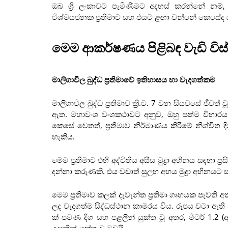
ඔබ ශ්‍රී ලංකාවට පැමිණීමට අදහස් කරන්නේ නම්, 
විශ්මයජනක ප්‍රතිමාව සහ එයට ළඟා වන්නේ කෙසේද ය
මෙම ආකර්ෂණය පිළිබඳ වැඩි විස
මාලිගාවිල බුද්ධ ප්‍රතිමාවේ ඉතිහාසය හා වැදගත්කම
මාලිගාවිල බුද්ධ ප්‍රතිමාව ක්‍රි.ව. 7 වන සියවසේ
ඇත. මහාවංශ වංශකථාවට අනුව, ඔහු පත්ම විහාරය නමි
කෙසේ වෙතත්, ප්‍රතිමාව නිර්මාණය කිරීමේ නිශ්ච
හැකිය.
මෙම ප්‍රතිමාව එහි අද්විතීය අසීස මුද්‍රා අභිනය සඳහා ප්‍
දන්නා කරුණකි. එය වඩාත් සුලභ අභය මුද්‍රා අභිනයට
මෙම ප්‍රතිමාව කලක් දැවැන්ත ප්‍රතිමා ගෘහයක පැවති 
ලද වැදගත්ම සිද්ධස්ථාන කාමරය විය. රූපය වටා ඇති න
ක් පමණ දිග සහ පළලින් යුක්ත වූ අතර, මීටර් 1.2 
උසකින් යුක්ත වූ බවයි.