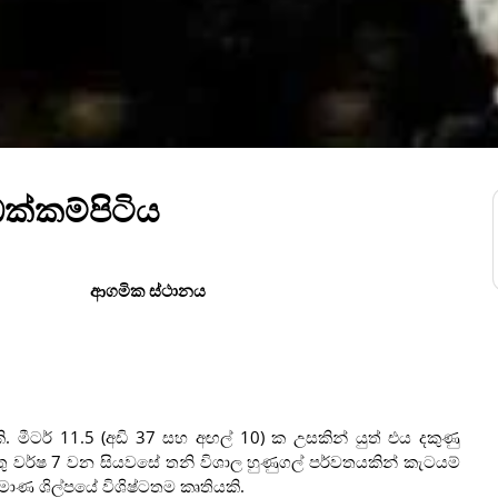
 ඔක්කම්පිටිය
ආගමික ස්ථානය
කි. මීටර් 11.5 (අඩි 37 සහ අඟල් 10) ක උසකින් යුත් එය දකුණු
රිස්තු වර්ෂ 7 වන සියවසේ තනි විශාල හුණුගල් පර්වතයකින් කැටයම්
මාණ ශිල්පයේ විශිෂ්ටතම කෘතියකි.