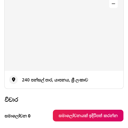
240 පන්සල් පාර, යාපනය, ශ්‍රී ලංකාව
විචාර
සමාලෝචනයක් ඉදිරිපත් කරන්න
සමාලෝචන 0