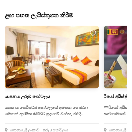
ළඟ පහත ලැයිස්තුගත කිරීම්
යාපනය උරුම හෝටලය
රියෝ අයිස්ක්‍රීම්
යාපනය හෙරිටේජ් හෝටලයේ අමතක නොවන
**රියෝ අයිස්ක්‍
ගමනක් ආරම්භ කිරීමට සූදානම් වන්න, එහිදී...
සන්නාමයක් ව
යාපනය, ශ්‍රී ලංකාව
තරු 3 හෝටලය
යාපනය, ශ්‍රී ල