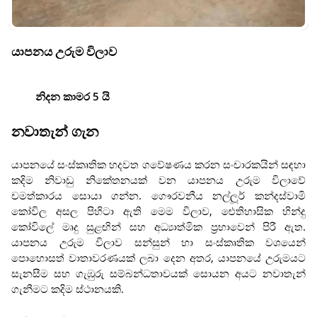
යාපනය උරුම විලාව
නිදන කාමර 5 යි
නවාතැන් ගැන
යාපනයේ සංස්කෘතික හදවත ගවේෂණය කරන සංචාරකයින් සඳහා
කදිම නිවාඩු නිකේතනයක් වන යාපනය උරුම විලාවේ
චමත්කාරය සොයා ගන්න. ගෞරවනීය නල්ලූර් කන්දස්වාමි
කෝවිල අසල පිහිටා ඇති මෙම විලාව, ඓතිහාසික හින්දු
කෝවිලේ මෘදු සුළඟින් සහ අධ්‍යාත්මික ප්‍රභාවෙන් පිරී ඇත.
යාපනය උරුම විලාව සන්සුන් හා සංස්කෘතික වශයෙන්
පොහොසත් වාතාවරණයක් ලබා දෙන අතර, යාපනයේ උරුමයට
සැනසීම සහ ගැඹුරු සම්බන්ධතාවයක් සොයන අයට නවාතැන්
ගැනීමට කදිම ස්ථානයකි.