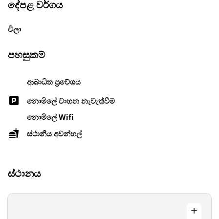
දේපළ වර්ගය
විලා
පහසුකම්
ආබාධිත ප්‍රවේශය
නොමිලේ වාහන නැවැත්වීම
නොමිලේ Wifi
ස්ථානීය අවන්හල්
ස්ථානය