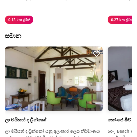
0.13 km දුරින්
0.27 km දුරින්
සමාන
ලා මයිසන් ද ට්‍රින්කෝ
සෝ-ජේ බීච් වි
ලා මයිසන් ද ට්‍රින්කෝ යනු අලංකාර ලෙස නිර්මාණය
So-J Beach Vil