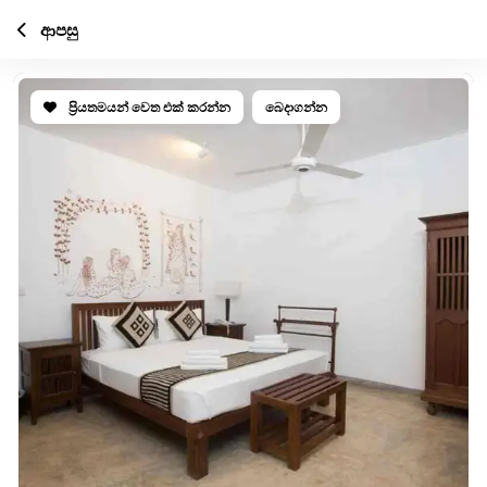
ආපසු
ප්‍රියතමයන් වෙත එක් කරන්න
බෙදාගන්න