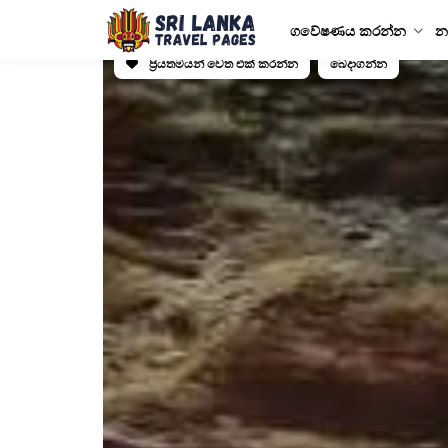
ගවේෂණය කරන්න
න
ප්‍රියතමයන් වෙත එක් කරන්න
බෙදාගන්න