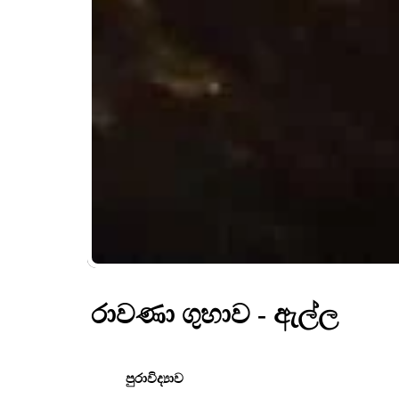
රාවණා ගුහාව - ඇල්ල
පුරාවිද්‍යාව