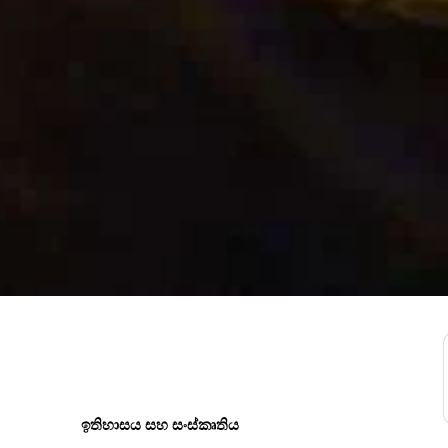
ඉතිහාසය සහ සංස්කෘතිය