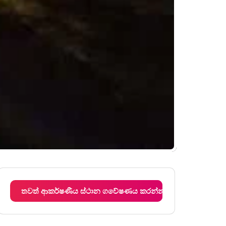
තවත් ආකර්ෂණීය ස්ථාන ගවේෂණය කරන්න