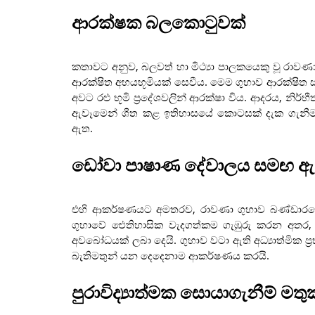
ආරක්ෂක බලකොටුවක්
කතාවට අනුව, බලවත් හා මිථ්‍යා පාලකයෙකු වූ රාවණා 
ආරක්ෂිත අභයභූමියක් සෙවීය. මෙම ගුහාව ආරක්ෂිත ස
අවට රළු භූමි ප්‍රදේශවලින් ආරක්ෂා විය. ආදරය, න
ඇවෑමෙන් ශීත කළ ඉතිහාසයේ කොටසක් දැක ගැනී
ඇත.
ඩෝවා පාෂාණ දේවාලය සමඟ ඇත
එහි ආකර්ෂණයට අමතරව, රාවණා ගුහාව බණ්ඩාරව
ගුහාවේ ඓතිහාසික වැදගත්කම ගැඹුරු කරන අතර, පුරා
අවබෝධයක් ලබා දෙයි. ගුහාව වටා ඇති අධ්‍යාත්මික ප
බැතිමතුන් යන දෙදෙනාම ආකර්ෂණය කරයි.
පුරාවිද්‍යාත්මක සොයාගැනීම් මත