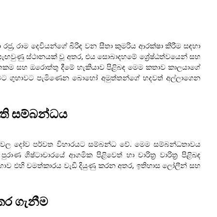
රජු, රාම දෙවියන්ගේ බිරිඳ වන සීතා කුමරිය ආරක්ෂා කිරීම සඳහා
ැඟවුණු ස්ථානයක් වූ අතර, එය සොබාදහමේ ශ්‍රේෂ්ඨත්වයෙන් සහ
ිර්භීතකම සහ ඔරොත්තු දීමේ හැකියාව පිළිබඳ මෙම කතාව කාලයාගේ
මට ගුහාවට පැමිණෙන බොහෝ අමුත්තන්ගේ හදවත් අල්ලාගෙන
ි සම්බන්ධය
ෙල දෝව පර්වත විහාරයට සම්බන්ධ වේ. මෙම සම්බන්ධතාවය
ණ ශිෂ්ටාචාරයේ ආගමික පිළිවෙත් හා චාරිත්‍ර වාරිත්‍ර පිළිබඳ
්‍රභාව එහි චමත්කාරය වැඩි දියුණු කරන අතර, ඉතිහාස ලෝලීන් සහ
ුකර ගැනීම