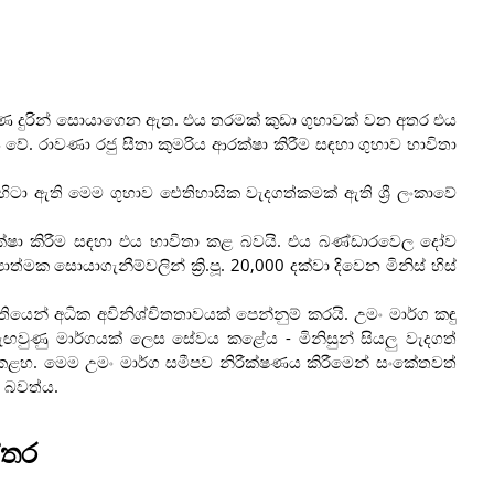
ණ දුරින් සොයාගෙන ඇත. එය තරමක් කුඩා ගුහාවක් වන අතර එය
 වේ. රාවණා රජු සීතා කුමරිය ආරක්ෂා කිරීම සඳහා ගුහාව භාවිතා
 පිහිටා ඇති මෙම ගුහාව ඓතිහාසික වැදගත්කමක් ඇති ශ්‍රී ලංකාවේ
ක්ෂා කිරීම සඳහා එය භාවිතා කළ බවයි. එය බණ්ඩාරවෙල දෝව
්මක සොයාගැනීම්වලින් ක්‍රි.පූ. 20,000 දක්වා දිවෙන මිනිස් හිස්
්තියෙන් අධික අවිනිශ්චිතතාවයක් පෙන්නුම් කරයි. උමං මාර්ග කඳු
සැඟවුණු මාර්ගයක් ලෙස සේවය කළේය - මිනිසුන් සියලු වැදගත්
ළහ. මෙම උමං මාර්ග සමීපව නිරීක්ෂණය කිරීමෙන් සංකේතවත්
 බවත්ය.
්තර