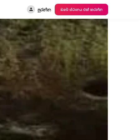
පුරන්න
ඔබේ ස්ථානය එක් කරන්න