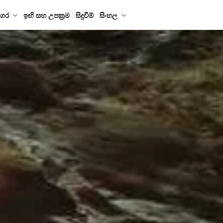
ගර
ඉඟි සහ උපක්‍රම
සිදුවීම්
සිංහල