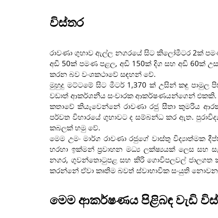
විස්තර
රාවණා ගුහාව ඇල්ල නගරයේ සිට කිලෝමීටර 2ක් පම
අඩි 50ක් පමණ පළල, අඩි 150ක් දිග සහ අඩි 60ක් උස
කරන බව වංශකථාවේ සඳහන් වේ.
මුහුදු මට්ටමේ සිට මීටර් 1,370 ක් උසින් කඳු පාමුල
වඩාත් ආකර්ශනීය සංචාරක ආකර්ෂණයන්ගෙන් එකකි.
කතාවේ කියැවෙන්නේ රාවණා රජු සීතා කුමරිය ආර
පර්වත විහාරයේ ගුහාවට ද සම්බන්ධ කර ඇත. පුරාවිද්‍යාත
කබලක් හමු වේ.
මෙම උමං මාර්ග රාවණා රජුගේ වාස්තු විද්‍යාත්මක දීප
හරහා ඉක්මන් ප්‍රවාහන මධ්‍ය ලක්ෂ්‍යයක් ලෙස සහ 
නගර, ගුවන්තොටුපළ සහ කිරි ගොවිපලවල් ජාලගත ක
කරන්නේ ඒවා කෘතිම බවත් ස්වාභාවික සංයුති නොවන
මෙම ආකර්ෂණය පිළිබඳ වැඩි විස