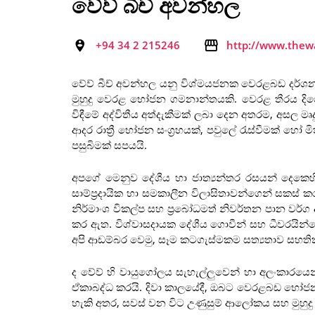
වේව් බීච් අවන්හල
+94 34 2 215246
http://www.thew
වේව් බීච් අවන්හල යනු විශ්මයජනක වෙරළබඩ දර්ශන
මුහුදු වෙරළ භෝජන ගමනාන්තයකි. වෙරළ තීරය දිගේ
විඳීමේ අද්විතීය අත්දැකීමක් ලබා දෙන අතරම, අසල 
ආදර රාත්‍රී භෝජන සංග්‍රහයක්, පවුලේ රැස්වීමක් හ
පසුබිමක් සපයයි.
අපගේ මෙනුව දේශීය හා ජාත්‍යන්තර රසයන් දෙකෙහ
සාම්ප්‍රදායික හා සමකාලීන විලාසිතාවන්ගෙන් සකස් කර
නිර්මාංශ විකල්ප සහ ප්‍රබෝධමත් නිවර්තන පාන වර්ග
කර ඇත. විශ්වාසදායක දේශීය ගොවීන් සහ ධීවරයින්ගෙන්
අපි ආඩම්බර වෙමු, සෑම කටගැස්මකම සත්‍යතාව සහති
ද වේව් හි වායුගෝලය සැහැල්ලුවෙන් හා අලංකාර
ඒකාබද්ධ කරයි. දිවා කාලයේදී, ඔබට වෙරළබඩ භෝජන ස
හැකි අතර, සවස් වන විට උණුසුම් ආලෝකය සහ මුහුදු 