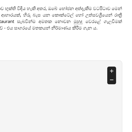
වාව භුක්ති විඳිය හැකි අතර, ඔබේ භෝජන අත්දැකීම වටපිටාව මෙන්
රයක්, හිරු බැස යන කොක්ටේල් හෝ උත්සවශ්‍රීයෙන් රාත්‍රී
taurant සැබවින්ම අමතක නොවන මුහුදු වෙරළේ ගැලවීමක්
 - එය සාගරයේ මතකයන් නිර්මාණය කිරීම ගැන ය.