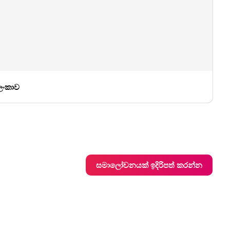
 ලංකාව
සමාලෝචනයක් ඉදිරිපත් කරන්න
මත්පැන් ලබා ගත හැකිය
නොමිලේ WiFi