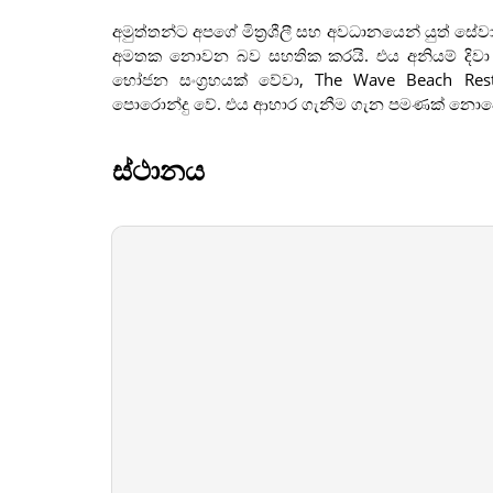
අමුත්තන්ට අපගේ මිත්‍රශීලී සහ අවධානයෙන් යුත් සේ
අමතක නොවන බව සහතික කරයි. එය අනියම් දිවා ආහා
භෝජන සංග්‍රහයක් වේවා, The Wave Beach Res
පොරොන්දු වේ. එය ආහාර ගැනීම ගැන පමණක් නොවේ
ස්ථානය