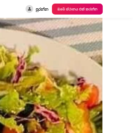
පුරන්න
ඔබේ ස්ථානය එක් කරන්න