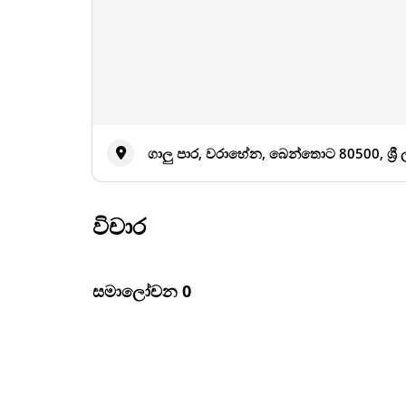
ගාලු පාර, වරාහේන, බෙන්තොට 80500, ශ්‍රී
විචාර
සමාලෝචන 0
ක්‍රෙඩිට් කාඩ් පිළිගනී
කොක්ටේල් තිබේ