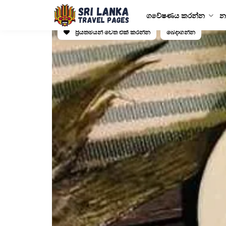
ගවේෂණය කරන්න
න
ප්‍රියතමයන් වෙත එක් කරන්න
බෙදාගන්න