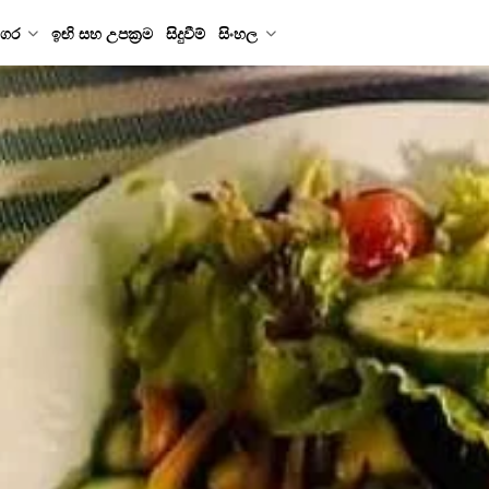
ගර
ඉඟි සහ උපක්‍රම
සිදුවීම්
සිංහල