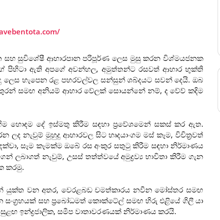
avebentota.com/
 සහ සුවිශේෂී ආහාරපාන පරිපූර්ණ ලෙස මුසු කරන විශ්මයජනක
 පිහිටා ඇති අපගේ අවන්හල, අමුත්තන්ට රසවත් ආහාර භුක්ති
මෘදු ලෙස හැපෙන රළ පහරවල්වල සන්සුන් ශබ්දයට සවන් දෙයි. ඔබ
ෝ මිතුරන් සමඟ අනියම් ආහාර වේලක් සොයන්නේ නම්, ද වේව් කදිම
ිම හොඳම දේ ඉස්මතු කිරීම සඳහා ප්‍රවේශමෙන් සකස් කර ඇත.
න ලද නැවුම් මුහුදු ආහාරවල සිට හෘදයාංගම මස් කෑම, විචිත්‍රවත්
 දක්වා, සෑම කෑමක්ම ඔබේ රස අංකුර සතුටු කිරීම සඳහා නිර්මාණය
 ලබාගත් නැවුම්, උසස් තත්ත්වයේ අමුද්‍රව්‍ය භාවිතා කිරීම ගැන
ක කරමු.
යෙන් යුක්ත වන අතර, වෙරළබඩ චමත්කාරය නවීන මෝස්තර සමඟ
ංග්‍රහයක් සහ ප්‍රබෝධමත් කොක්ටේල් සමඟ හිරු එළියේ ගිලී යා
සුළඟ ඉන්ද්‍රජාලික, සමීප වාතාවරණයක් නිර්මාණය කරයි.