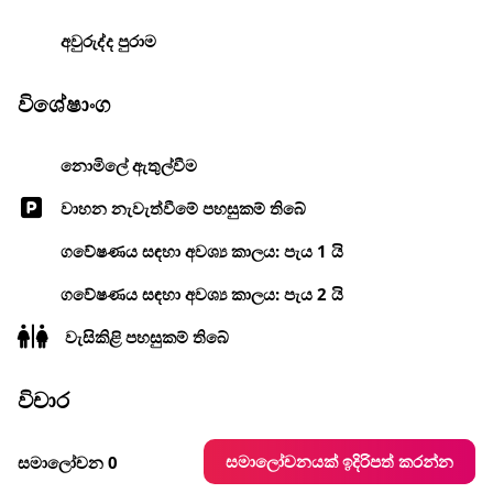
අවුරුද්ද පුරාම
විශේෂාංග
නොමිලේ ඇතුල්වීම
වාහන නැවැත්වීමේ පහසුකම් තිබේ
ගවේෂණය සඳහා අවශ්‍ය කාලය: පැය 1 යි
ගවේෂණය සඳහා අවශ්‍ය කාලය: පැය 2 යි
වැසිකිළි පහසුකම් තිබේ
විචාර
සමාලෝචනයක් ඉදිරිපත් කරන්න
සමාලෝචන 0