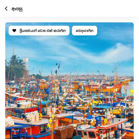
ආපසු
ප්‍රියතමයන් වෙත එක් කරන්න
බෙදාගන්න