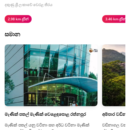
දකුණු ශ්‍රී ලංකාවේ වෙරළ තීරය
2.98 km දුරින්
3.46 km දුරින්
සමාන
මැණික් පතල් මැණික් වෙළෙඳපොළ රත්නපුර
අම්පාර වඩිනා
මැණික් පතල් යනු වටිනා සහ අර්ධ වටිනා මැණික්
වඩිනාගල වනාන්