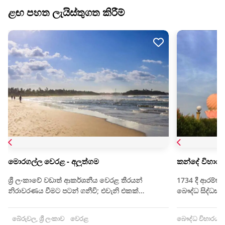
ළඟ පහත ලැයිස්තුගත කිරීම්
මොරගල්ල වෙරළ - අලුත්ගම
කන්දේ විහාරය
ශ්‍රී ලංකාවේ වඩාත් ආකර්ශනීය වෙරළ තීරයන්
1734 දී ආරම්භ
නිරාවරණය වීමට පටන් ගනීවි; එවැනි එකක්…
බෞද්ධ සිද්ධස්
බේරුවල, ශ්‍රී ලංකාව
වෙරළ
බෞද්ධ විහාරය