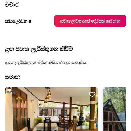
විචාර
සමාලෝචනයක් ඉදිරිපත් කරන්න
සමාලෝචන 0
ළඟ පහත ලැයිස්තුගත කිරීම්
අවට ලැයිස්තුගත කිරීම් කිසිවක් හමු නොවීය.
සමාන