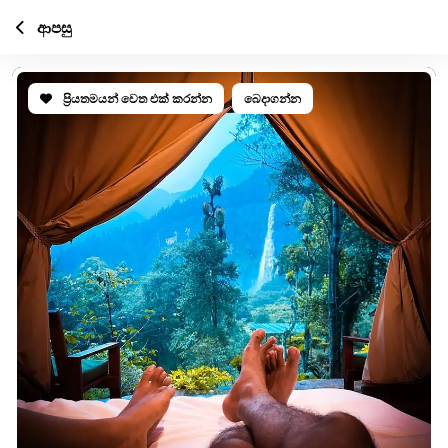
ආපසු
ප්‍රියතමයන් වෙත එක් කරන්න
බෙදාගන්න