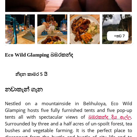
+තව 7
Eco Wild Glamping බඹරකන්ද
නිදන කාමර 5 යි
නවාතැන් ගැන
Nestled on a mountainside in Belihuloya, Eco Wild
Glamping hosts five fully furnished tents and five pop-up
tents all with spectacular views of
බඹරකන්ද දිය ඇල්ල
.
Surrounded by three and a half acres of un-spoilt forest, tea
bushes and vegetable farming. It is the perfect place to