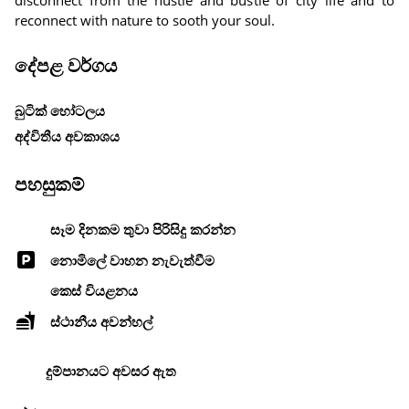
disconnect from the hustle and bustle of city life and to
reconnect with nature to sooth your soul.
දේපළ වර්ගය
බුටික් හෝටලය
අද්විතීය අවකාශය
පහසුකම්
සෑම දිනකම තුවා පිරිසිදු කරන්න
නොමිලේ වාහන නැවැත්වීම
කෙස් වියළනය
ස්ථානීය අවන්හල්
දුම්පානයට අවසර ඇත