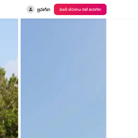
පුරන්න
ඔබේ ස්ථානය එක් කරන්න