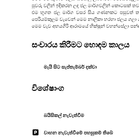
පුවරු වලින් ඉදිකරන ලද ජල මාර්ගවලින් කොටසක් ත
එම භූගත ජල මාර්ග වසර සිය ගණනකට පසුවත් තවමත
පෙරියම්කුලම වැවෙන් මෙම නාලිකා හරහා ජලය ගලා
මෙම වැව අභයගිරි ආරාමයේ භික්ෂූන් වහන්සේලා පන්ද
සංචාරය කිරීමට හොඳම කාලය
මැයි සිට සැප්තැම්බර් දක්වා
විශේෂාංග
බයිසිකල් නැවැත්වීම
වාහන නැවැත්වීමේ පහසුකම් තිබේ