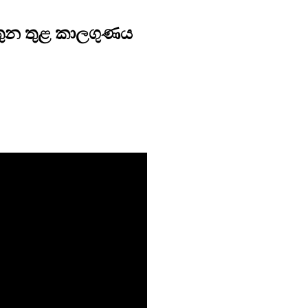
තුන තුළ කාලගුණය