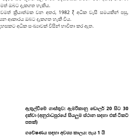
වමත් ඔබට දැකගත හැකිය.
් ක්‍රියාත්මක වන අතර, 1982 දී අධික වැසි සමයකින් පසු,
 යන ආකාරය ඔබට දැකගත හැකි විය.
හසකට අධික සංඛ්‍යාවක් විසින් භාවිතා කර ඇත.
ඇතුල්වීමේ ගාස්තුව: ඇමරිකානු ඩොලර් 20 සිට 30
දක්වා (අනුරාධපුරයේ සියලුම ස්ථාන සඳහා එක් ටිකට්
පතක්)
ගවේෂණය සඳහා අවශ්‍ය කාලය: පැය 1 යි