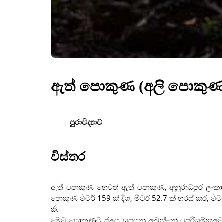
ඇත් පොකුණ (අලි පොකුණ) 
පුරාවිද්‍යාව
විස්තර
ඇත් පොකුණ හෙවත් ඇත් පොකුණ, අනුරාධපුර ලංකා
පොකුණ මීටර් 159 ක් දිග, මීටර් 52.7 ක් හරස් කර, මී
කි.
මෙම පොකුණට ජලය සපයනු ලබන්නේ පෙරියම්කුලම ව