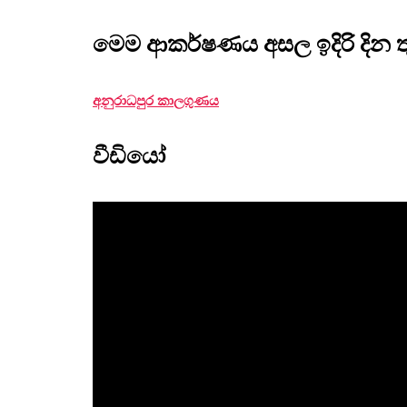
මෙම ආකර්ෂණය අසල ඉදිරි දින 
අනුරාධපුර කාලගුණය
වීඩියෝ