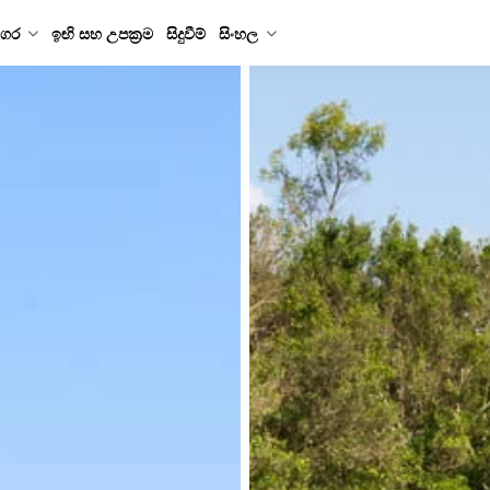
ගර
ඉඟි සහ උපක්‍රම
සිදුවීම්
සිංහල