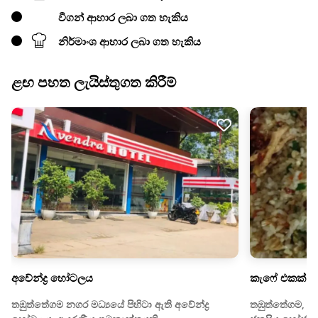
වීගන් ආහාර ලබා ගත හැකිය
නිර්මාංශ ආහාර ලබා ගත හැකිය
ළඟ පහත ලැයිස්තුගත කිරීම්
අවේන්ද්‍ර හෝටලය
කැෆේ එකක්
තඹුත්තේගම නගර මධ්‍යයේ පිහිටා ඇති අවේන්ද්‍ර
තඹුත්තේගම, කු