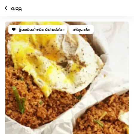
ආපසු
ප්‍රියතමයන් වෙත එක් කරන්න
බෙදාගන්න