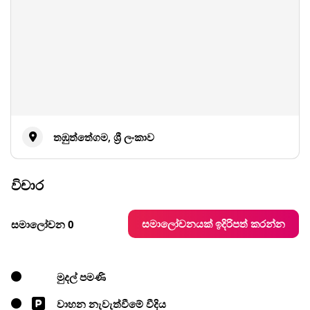
තඹුත්තේගම, ශ්‍රී ලංකාව
විචාර
සමාලෝචනයක් ඉදිරිපත් කරන්න
සමාලෝචන 0
මුදල් පමණි
වාහන නැවැත්වීමේ වීදිය