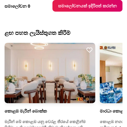
සමාලෝචනයක් ඉදිරිපත් කරන්න
සමාලෝචන 0
ළඟ පහත ලැයිස්තුගත කිරීම්
කොළඹ මැරීන් බොක්ක
මාරධා කොළඹ
මැරීන් බේ කොළඹ යනු වෙරළ තීරයේ කෙළින්ම
කොළඹ නගර මධ්