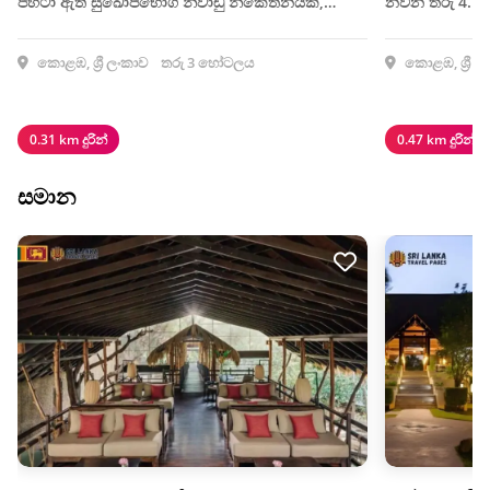
පිහිටා ඇති සුඛෝපභෝගී නිවාඩු නිකේතනයකි,…
නවීන තරු 4...
කොළඹ, ශ්‍රී ලංකාව
තරු 3 හෝටලය
කොළඹ, ශ්‍රී ල
0.31 km දුරින්
0.47 km දුරින්
සමාන