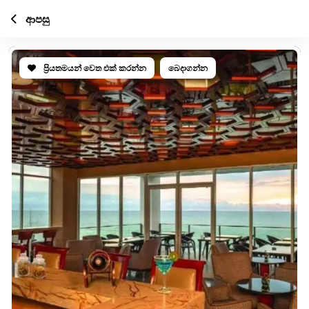
ආපසු
ප්‍රියතමයන් වෙත එක් කරන්න
බෙදාගන්න