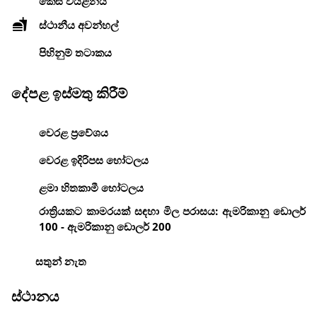
කෙස් වියළනය
ස්ථානීය අවන්හල්
පිහිනුම් තටාකය
දේපළ ඉස්මතු කිරීම්
වෙරළ ප්‍රවේශය
වෙරළ ඉදිරිපස හෝටලය
ළමා හිතකාමී හෝටලය
රාත්‍රියකට කාමරයක් සඳහා මිල පරාසය: ඇමරිකානු ඩොලර්
100 - ඇමරිකානු ඩොලර් 200
සතුන් නැත
ස්ථානය