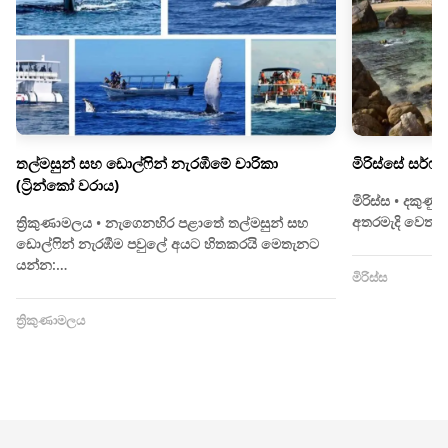
තල්මසුන් සහ ඩොල්ෆින් නැරඹීමේ චාරිකා
මිරිස්සේ සර්ෆ්
(ට්‍රින්කෝ වරාය)
මිරිස්ස • දකු
අතරමැදි වෙත 
ත්‍රිකුණාමලය • නැගෙනහිර පළාතේ තල්මසුන් සහ
ඩොල්ෆින් නැරඹීම පවුලේ අයට හිතකරයි මෙතැනට
යන්න:…
මිරිස්ස
ත්‍රිකුණාමලය