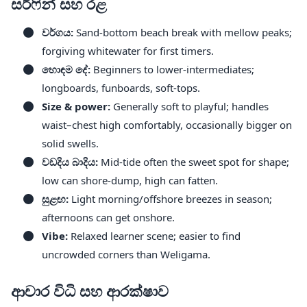
සර්ෆින් සහ රළ
වර්ගය:
Sand-bottom beach break with mellow peaks;
forgiving whitewater for first timers.
හොඳම දේ:
Beginners to lower-intermediates;
longboards, funboards, soft-tops.
Size & power:
Generally soft to playful; handles
waist–chest high comfortably, occasionally bigger on
solid swells.
වඩදිය බාදිය:
Mid-tide often the sweet spot for shape;
low can shore-dump, high can fatten.
සුළඟ:
Light morning/offshore breezes in season;
afternoons can get onshore.
Vibe:
Relaxed learner scene; easier to find
uncrowded corners than Weligama.
ආචාර විධි සහ ආරක්ෂාව