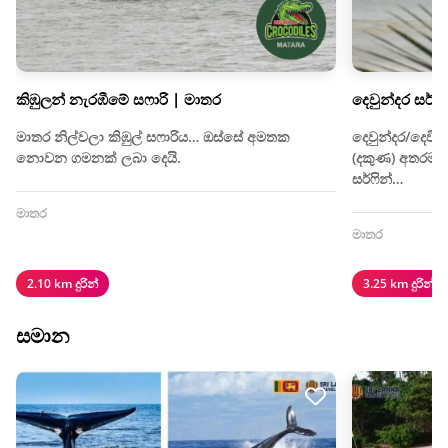
කිඹුලන් නැරඹීමේ සෆාරි | මාතර
දෙවුන්දර සර්ෆ්
මාතර නිල්වලා කිඹුල් සෆාරිය… ඔස්සේ අමතක
දෙවුන්දර/දෙවින
නොවන ගමනක් ලබා දෙයි.
(දකුණ) අතරමැ
සර්ෆින්…
මාතර
මාතර
2.10 km දුරින්
3.25 km දුරින්
සමාන