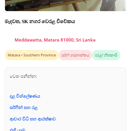
මැදවත, SK නගර වෙරළ විවේකය
Meddawatta, Matara 81000, Sri Lanka
Matara • Southern Province
සර්ෆ් ගමනාන්තය
පවුල් හිතකාමී
වෙත පනින්න:
දළ විශ්ලේෂණය
සර්ෆින් සහ රළ
ආචාර විධි සහ ආරක්ෂාව
එහි යාම