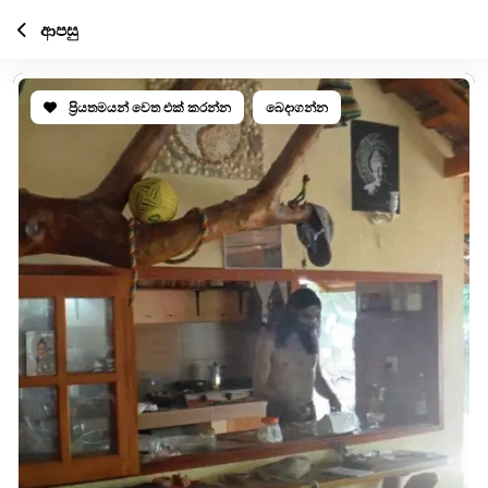
ආපසු
ප්‍රියතමයන් වෙත එක් කරන්න
බෙදාගන්න