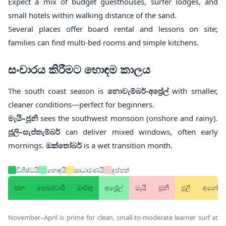
Expect a mix of budget guesthouses, surfer lodges, and
small hotels within walking distance of the sand.
Several places offer board rental and lessons on site;
families can find multi-bed rooms and simple kitchens.
සංචාරය කිරීමට හොඳම කාලය
The south coast season is
නොවැම්බර්-අප්‍රේල්
with smaller,
cleaner conditions—perfect for beginners.
මැයි–ජූනි
sees the southwest monsoon (onshore and rainy).
ජූලි–සැප්තැම්බර්
can deliver mixed windows, often early
mornings.
ඔක්තෝබර්
is a wet transition month.
විශිෂ්ටයි
හොඳයි
සාධාරණයි
දුප්පත්
ජන
පෙබරවාරි
මාර්තු
අප්‍රේල්
මැයි
ජූනි
ජූලි
අගෝස්ත
November–April is prime for clean, small-to-moderate learner surf at