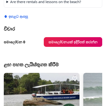
Are there rentals and lessons on the beach?
⬆ ඉහළට ආපසු
විචාර
සමාලෝචනයක් ඉදිරිපත් කරන්න
සමාලෝචන 0
ළඟ පහත ලැයිස්තුගත කිරීම්