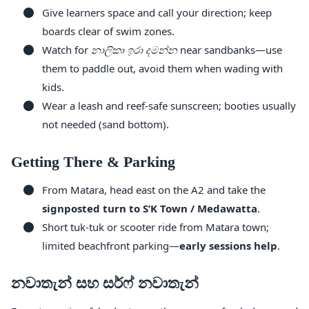
Give learners space and call your direction; keep
boards clear of swim zones.
Watch for
නාලිකා ඉරා දමන්න
near sandbanks—use
them to paddle out, avoid them when wading with
kids.
Wear a leash and reef-safe sunscreen; booties usually
not needed (sand bottom).
Getting There & Parking
From Matara, head east on the A2 and take the
signposted turn to S’K Town / Medawatta
.
Short tuk-tuk or scooter ride from Matara town;
limited beachfront parking—
early sessions help
.
නවාතැන් සහ සර්ෆ් නවාතැන්