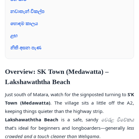
නවාතැන් විකල්ප
හොඳම කාලය
ළඟ
නිති අසන පැණ
Overview: SK Town (Medawatta) –
Lakshawaththa Beach
Just south of Matara, watch for the signposted turning to
S’K
Town (Medawatta)
. The village sits a little off the A2,
keeping things quieter than the highway strip.
Lakshawaththa Beach
is a safe, sandy
වෙරළ විවේකය
that’s ideal for beginners and longboarders—generally
less
crowded and a touch cleaner than Weligama
.