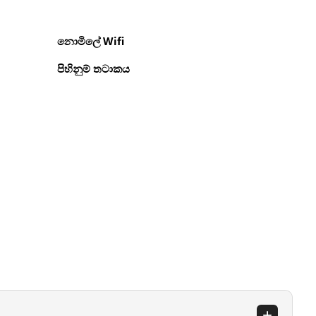
නොමිලේ Wifi
පිහිනුම් තටාකය