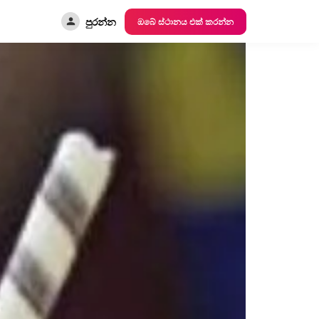
පුරන්න
ඔබේ ස්ථානය එක් කරන්න