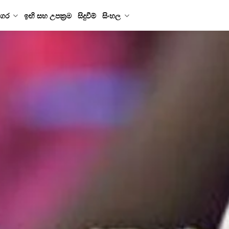
ගර
ඉඟි සහ උපක්‍රම
සිදුවීම්
සිංහල