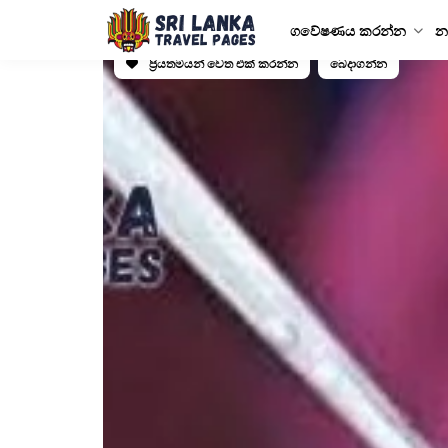
ගවේෂණය කරන්න
න
ප්‍රියතමයන් වෙත එක් කරන්න
බෙදාගන්න