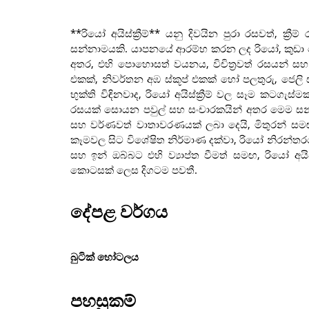
**රියෝ අයිස්ක්‍රීම්** යනු දිවයින පුරා රසවත්, ක්‍
සන්නාමයකි. යාපනයේ ආරම්භ කරන ලද රියෝ, කුඩා දේශ
අතර, එහි පොහොසත් වයනය, විචිත්‍රවත් රසයන් සහ ත්
එකක්, නිවර්තන අඹ ස්කූප් එකක් හෝ පලතුරු, ජෙලි
භුක්ති විඳිනවාද, රියෝ අයිස්ක්‍රීම් වල සෑම කටගැස්මක
රසයක් සොයන පවුල් සහ සංචාරකයින් අතර මෙම සන්නාම
සහ වර්ණවත් වාතාවරණයක් ලබා දෙයි, මිතුරන් සමඟ ව
කෑමවල සිට විශේෂිත නිර්මාණ දක්වා, රියෝ නිරන්ත
සහ ඉන් ඔබ්බට එහි ව්‍යාප්ත වීමත් සමඟ, රියෝ අයිස්
කොටසක් ලෙස දිගටම පවතී.
දේපළ වර්ගය
බුටික් හෝටලය
පහසුකම්