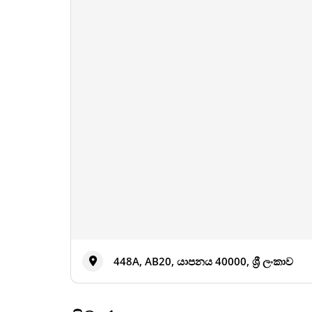
448A, AB20, යාපනය 40000, ශ්‍රී ලංකාව