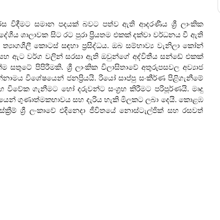
රීම් රස විඳීමට සමාන පදයක් බවට පත්ව ඇති ආදරණීය ශ්‍රී ලාංකික
ීය ශාලාවක සිට රට පුරා ප්‍රියතම එකක් දක්වා වර්ධනය වී ඇති
‍යාගශීලී කොටස් සඳහා ප්‍රසිද්ධය. ඔබ සම්භාව්‍ය වැනිලා කෝන්
 සහ ඇට වර්ග වලින් සරසා ඇති ඔවුන්ගේ අද්විතීය සන්ඩේ එකක්
්ම සතුටේ පිපිරීමකි. ශ්‍රී ලාංකික විලාසිතාවේ අතුරුපසවල අව්‍යාජ
ය විශේෂයෙන් ජනප්‍රියයි. රියෝ සාප්පු සංකීර්ණ පිළිගැනීමේ
ිවේක ගැනීමට හෝ දරුවන්ට සංග්‍රහ කිරීමට පරිපූර්ණයි. මෘදු
රයෙන් ගුණාත්මකභාවය සහ දැරිය හැකි මිලකට ලබා දෙයි. කොළඹ
ක්‍රීම් ශ්‍රී ලංකාවේ එදිනෙදා ජීවිතයේ නොස්ටැල්ජික් සහ රසවත්