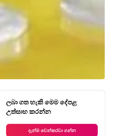
ලබා ගත හැකි මෙම දේපළ
උත්සාහ කරන්න
දැන්ම වෙන්කරවා ගන්න