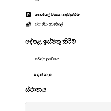
නොමිලේ වාහන නැවැත්වීම
ස්ථානීය අවන්හල්
දේපළ ඉස්මතු කිරීම්
වෙරළ ප්‍රවේශය
සතුන් නැත
ස්ථානය