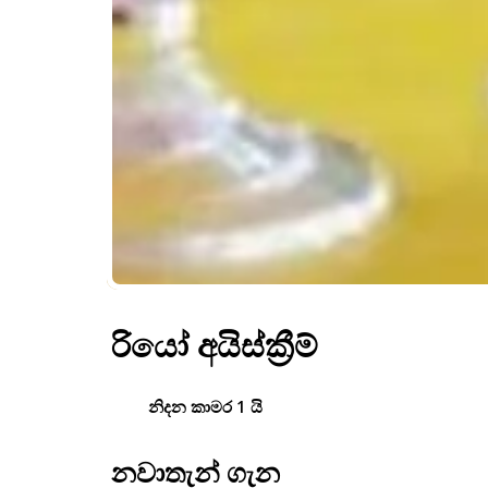
රියෝ අයිස්ක්‍රීම්
නිදන කාමර 1 යි
නවාතැන් ගැන