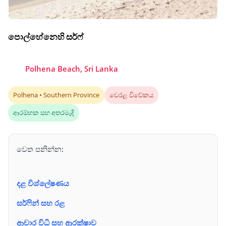
පොල්හේනෙහි සර්ෆ්
Polhena Beach, Sri Lanka
Polhena • Southern Province
වෙරළ විවේකය
ආරම්භක සහ අතරමැදි
වෙත පනින්න:
දළ විශ්ලේෂණය
සර්ෆින් සහ රළ
ආචාර විධි සහ ආරක්ෂාව