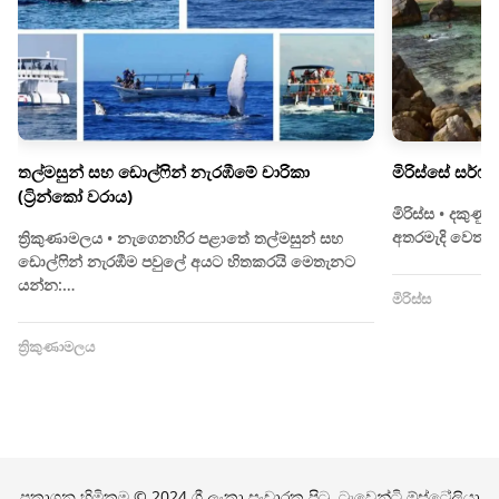
තල්මසුන් සහ ඩොල්ෆින් නැරඹීමේ චාරිකා
මිරිස්සේ සර්ෆ්
(ට්‍රින්කෝ වරාය)
මිරිස්ස • දකු
අතරමැදි වෙත 
ත්‍රිකුණාමලය • නැගෙනහිර පළාතේ තල්මසුන් සහ
ඩොල්ෆින් නැරඹීම පවුලේ අයට හිතකරයි මෙතැනට
යන්න:…
මිරිස්ස
ත්‍රිකුණාමලය
ප්‍රකාශන හිමිකම © 2024 ශ්‍රී ලංකා සංචාරක පිටු. ට්‍රැවෙන්ටි ඕස්ට්‍රේලියා