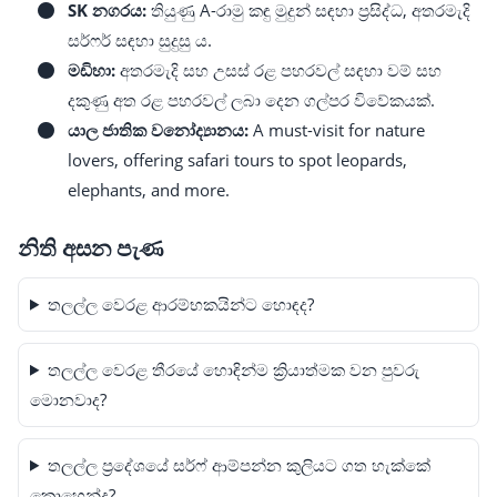
SK නගරය:
තියුණු A-රාමු කඳු මුදුන් සඳහා ප්‍රසිද්ධ, අතරමැදි
සර්ෆර් සඳහා සුදුසු ය.
මඩිහා:
අතරමැදි සහ උසස් රළ පහරවල් සඳහා වම් සහ
දකුණු අත රළ පහරවල් ලබා දෙන ගල්පර විවේකයක්.
යාල ජාතික වනෝද්‍යානය:
A must-visit for nature
lovers, offering safari tours to spot leopards,
elephants, and more.
නිති අසන පැණ
තලල්ල වෙරළ ආරම්භකයින්ට හොඳද?
තලල්ල වෙරළ තීරයේ හොඳින්ම ක්‍රියාත්මක වන පුවරු
මොනවාද?
තලල්ල ප්‍රදේශයේ සර්ෆ් ආම්පන්න කුලියට ගත හැක්කේ
කොහෙන්ද?