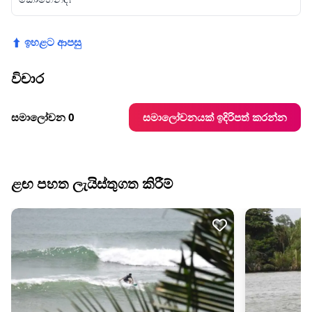
⬆ ඉහළට ආපසු
විචාර
සමාලෝචනයක් ඉදිරිපත් කරන්න
සමාලෝචන 0
ළඟ පහත ලැයිස්තුගත කිරීම්