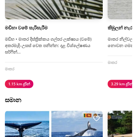
මඩිහා වමේ සැරිසැරීම
කිඹුලන් නැරඹී
මඩිහ • මාතර දිස්ත්‍රික්කය ගල්පර ලක්ෂ්‍යය (වමේ)
මාතර නිල්වලා 
අතරමැදි–උසස් වෙත පනින්න: දළ විශ්ලේෂණය
නොවන ගමනක් 
සර්ෆින්…
මාතර
මාතර
1.15 km දුරින්
3.29 km දුරින්
සමාන