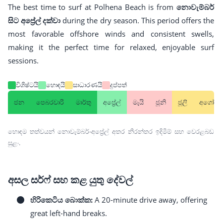
The best time to surf at Polhena Beach is from
නොවැම්බර්
සිට අප්‍රේල් දක්වා
during the dry season. This period offers the
most favorable offshore winds and consistent swells,
making it the perfect time for relaxed, enjoyable surf
sessions.
විශිෂ්ටයි
හොඳයි
සාධාරණයි
දුප්පත්
ජන
පෙබරවාරි
මාර්තු
අප්‍රේල්
මැයි
ජූනි
ජූලි
අගෝස්ත
හොඳම තත්වයන් නොවැම්බර්-අප්‍රේල් අතර නිරන්තර ඉදිමීම් සහ වෙරළබඩ
සුළං.
අසල සර්ෆ් සහ කළ යුතු දේවල්
හිරිකෙටිය බොක්ක:
A 20-minute drive away, offering
great left-hand breaks.