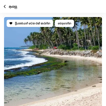
ආපසු
ප්‍රියතමයන් වෙත එක් කරන්න
බෙදාගන්න