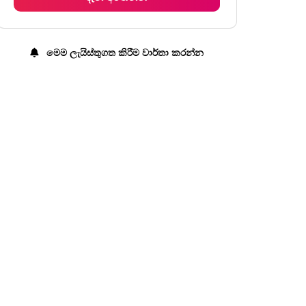
බ්‍රහස්පතින්දා
පෙ.ව. 11:00 - ප.ව. 11:00
සිකුරාදා
පෙ.ව. 11:00 - ප.ව. 11:00
මෙම ලැයිස්තුගත කිරීම වාර්තා කරන්න
සෙනසුරාදා
පෙ.ව. 11:00 - ප.ව. 11:00
ඉරිදා
පෙ.ව. 11:00 - ප.ව. 11:00