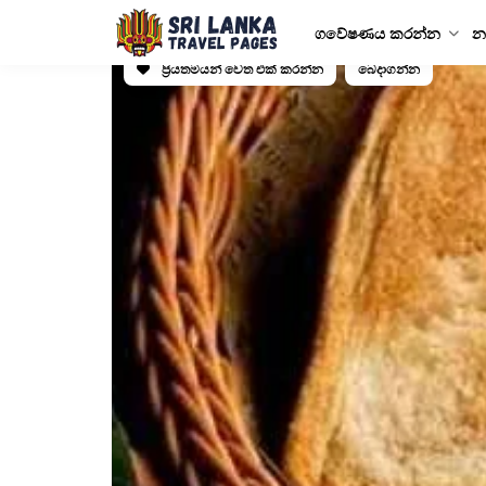
ගවේෂණය කරන්න
න
ප්‍රියතමයන් වෙත එක් කරන්න
බෙදාගන්න