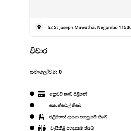
52 St Joseph Mawatha, Negombo 11500,
විචාර
සමාලෝචන 0
ක්‍රෙඩිට් කාඩ් පිළිගනී
කොක්ටේල් තිබේ
එළිමහන් ආසන පහසුකම් තිබේ
වැසිකිළි පහසුකම් තිබේ