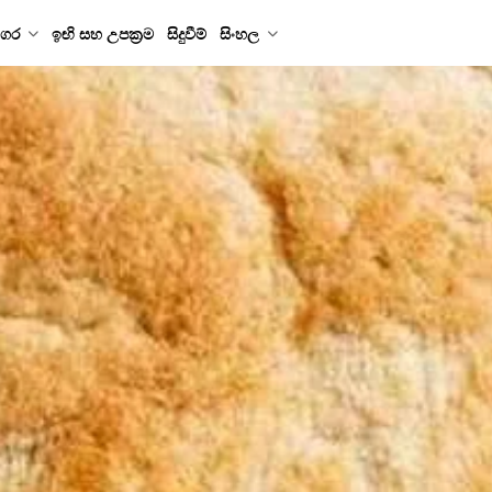
ගර
ඉඟි සහ උපක්‍රම
සිදුවීම්
සිංහල