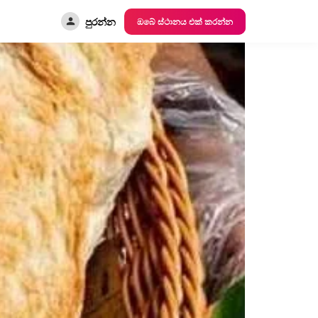
පුරන්න
ඔබේ ස්ථානය එක් කරන්න