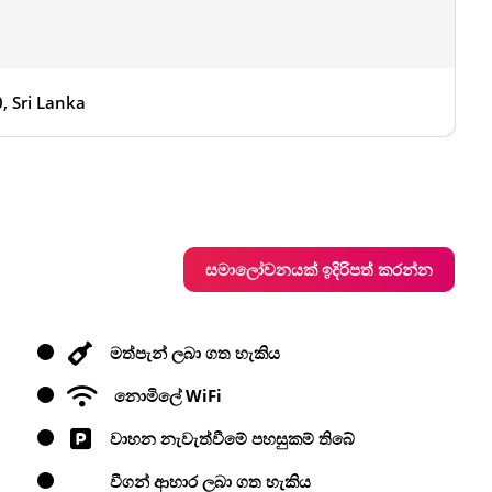
 Sri Lanka
සමාලෝචනයක් ඉදිරිපත් කරන්න
මත්පැන් ලබා ගත හැකිය
නොමිලේ WiFi
වාහන නැවැත්වීමේ පහසුකම් තිබේ
වීගන් ආහාර ලබා ගත හැකිය