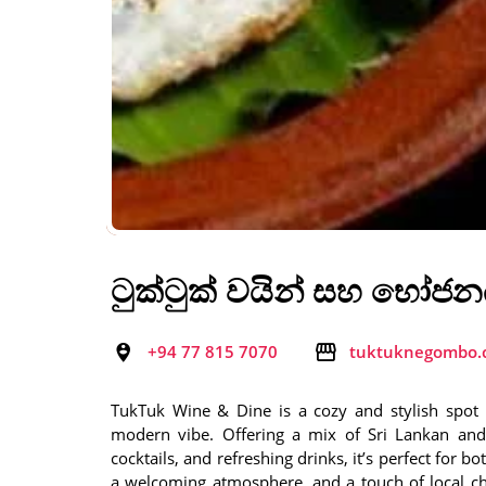
ටුක්ටුක් වයින් සහ භෝජ
+94 77 815 7070
tuktuknegombo.
TukTuk Wine & Dine is a cozy and stylish spot
modern vibe. Offering a mix of Sri Lankan and i
cocktails, and refreshing drinks, it’s perfect for b
a welcoming atmosphere, and a touch of local ch