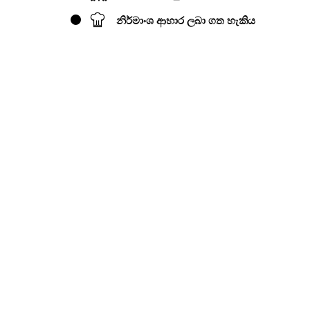
නිර්මාංශ ආහාර ලබා ගත හැකිය
ළඟ පහත ලැයිස්තුගත කිරීම්
ලෝඩ්ස් අවන්හල් සංකීර්ණය