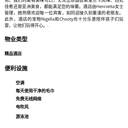
务。我们的菜肴美味可口，无论您想品尝斯里兰卡风味、西式
佳肴还是亚洲美食，都能满足您的味蕾。酒店由Henrietta女士
管理，她热情欢迎每一位宾客，如同迎接久别重逢的老朋友。
此外，酒店的宠物Nigella和Chooty也十分乐意陪伴孩子们玩
耍，让他们玩得开心。.
物业类型
精品酒店
便利设施
空调
每天使用干净的毛巾
免费无线网络
电吹风
游泳池