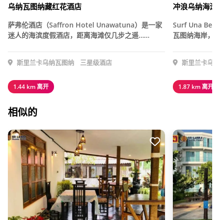
乌纳瓦图纳藏红花酒店
冲浪乌纳海滩
萨弗伦酒店（Saffron Hotel Unawatuna）是一家
Surf Una 
迷人的海滨度假酒店，距离海滩仅几步之遥……
瓦图纳海岸，提
斯里兰卡乌纳瓦图纳
三星级酒店
斯里兰卡乌纳
1.44 km 离开
1.87 km 离开
相似的