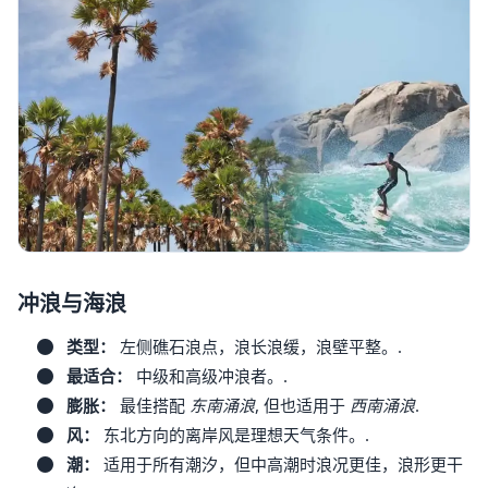
冲浪与海浪
类型：
左侧礁石浪点，浪长浪缓，浪壁平整。.
最适合：
中级和高级冲浪者。.
膨胀：
最佳搭配
东南涌浪
, 但也适用于
西南涌浪
.
风：
东北方向的离岸风是理想天气条件。.
潮：
适用于所有潮汐，但中高潮时浪况更佳，浪形更干