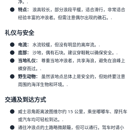
净。.
特点：
浪高较长，部分浪段平缓，适合滑行，非常适合
经验丰富的冲浪者。但需注意偶尔出现的礁石。.
礼仪与安全
电流：
水流较缓，但没有明显的离岸流。.
底部：
沙地，偶有石块。建议穿鞋靴以确保安全。.
当地礼仪：
尊重当地冲浪者，共享海浪，避免在浪峰上
横穿而过。.
野生动物：
虽然该地点总体上是安全的，但始终要注意
周围的海洋生物和环境。.
交通及到达方式
威士忌角距离波图维尔约 15 公里，乘坐嘟嘟车、摩托车
或汽车均可轻松到达。.
通往冲浪点的土路略微颠簸，但可以通行。驾车时请小