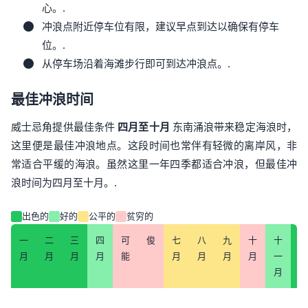
心。.
冲浪点附近停车位有限，建议早点到达以确保有停车
位。.
从停车场沿着海滩步行即可到达冲浪点。.
最佳冲浪时间
威士忌角提供最佳条件
四月至十月
东南涌浪带来稳定海浪时，
这里便是最佳冲浪地点。这段时间也常伴有轻微的离岸风，非
常适合平缓的海浪。虽然这里一年四季都适合冲浪，但最佳冲
浪时间为四月至十月。.
出色的
好的
公平的
贫穷的
一
二
三
四
可
俊
七
八
九
十
十
1
月
月
月
月
能
月
月
月
月
一
月