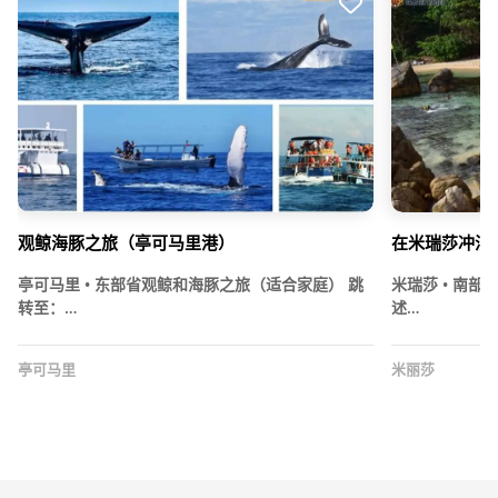
观鲸海豚之旅（亭可马里港）
在米瑞莎冲浪
亭可马里 • 东部省观鲸和海豚之旅（适合家庭） 跳
米瑞莎 • 南
转至：…
述…
亭可马里
米丽莎