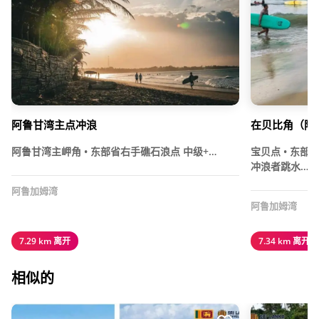
阿鲁甘湾主点冲浪
在贝比角（阿
阿鲁甘湾主岬角 • 东部省右手礁石浪点 中级+…
宝贝点 • 东
冲浪者跳水……
阿鲁加姆湾
阿鲁加姆湾
7.29 km 离开
7.34 km 离开
相似的