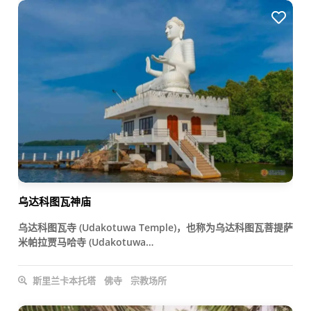
乌达科图瓦神庙
乌达科图瓦寺 (Udakotuwa Temple)，也称为乌达科图瓦菩提萨
米帕拉贾马哈寺 (Udakotuwa…
斯里兰卡本托塔
佛寺
宗教场所