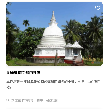
贝姆维赫拉·加内神庙
本托塔是一座以风景如画的海滩而闻名的小镇，也是……的所在
地。
斯里兰卡本托塔
佛寺
宗教场所