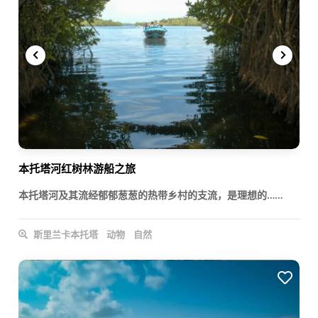
本托塔河红树林游船之旅
本托塔河及其流经郁郁葱葱的热带乡村的支流，是理想的……
斯里兰卡本托塔
动物
自然