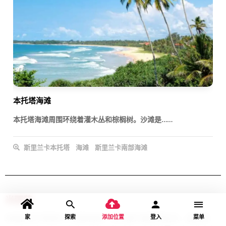
本托塔海滩
本托塔海滩周围环绕着灌木丛和棕榈树。沙滩是……
斯里兰卡本托塔
海滩
斯里兰卡南部海滩
米丽莎
家
探索
添加位置
登入
菜单
米瑞莎位于斯里兰卡南部海岸。无论旅行者是想玩乐、放松身