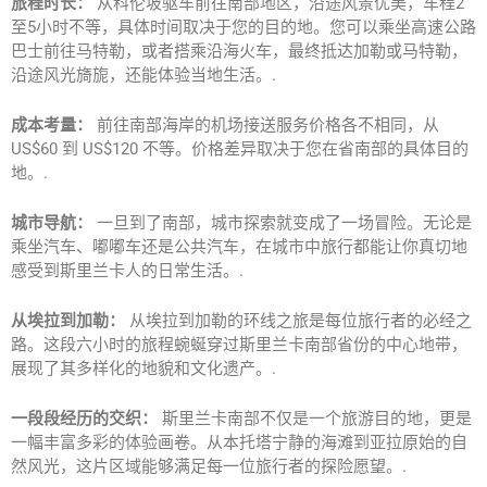
旅程时长：
从科伦坡驱车前往南部地区，沿途风景优美，车程2
至5小时不等，具体时间取决于您的目的地。您可以乘坐高速公路
巴士前往马特勒，或者搭乘沿海火车，最终抵达加勒或马特勒，
沿途风光旖旎，还能体验当地生活。.
成本考量：
前往南部海岸的机场接送服务价格各不相同，从
US$60 到 US$120 不等。价格差异取决于您在省南部的具体目的
地。.
城市导航：
一旦到了南部，城市探索就变成了一场冒险。无论是
乘坐汽车、嘟嘟车还是公共汽车，在城市中旅行都能让你真切地
感受到斯里兰卡人的日常生活。.
从埃拉到加勒：
从埃拉到加勒的环线之旅是每位旅行者的必经之
路。这段六小时的旅程蜿蜒穿过斯里兰卡南部省份的中心地带，
展现了其多样化的地貌和文化遗产。.
一段段经历的交织：
斯里兰卡南部不仅是一个旅游目的地，更是
一幅丰富多彩的体验画卷。从本托塔宁静的海滩到亚拉原始的自
然风光，这片区域能够满足每一位旅行者的探险愿望。.