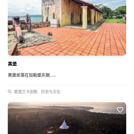
黑堡
黑堡坐落在加勒堡东侧……
斯里兰卡加勒
历史与文化