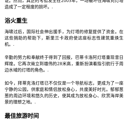
证。然而，真正的考验发生在2003年，一场破坏性海啸对灯塔
造成了一定程度的损坏。.
浴火重生
海啸过后，国际社会伸出援手，为灯塔的修复提供了资金。在
这些捐助的帮助下，斯里兰卡政府使这座标志性建筑重焕生
机。.
辛勤的努力和奉献终于得到了回报，巴蒂卡洛阿灯塔重现昔日
辉煌。它再次耸立到雄伟的28米高，重新扮演着指引航行于周
边水域的灯塔的角色。.
如今，拜蒂克洛灯塔已不仅仅是一个导航标志，更成为了一座
宁静的公园，供家庭和情侣放松身心，共度美好时光。郁郁葱
葱的周边环境和悠久的历史，使其成为放松身心、欣赏海岸美
景的理想之地。.
最佳旅游时间