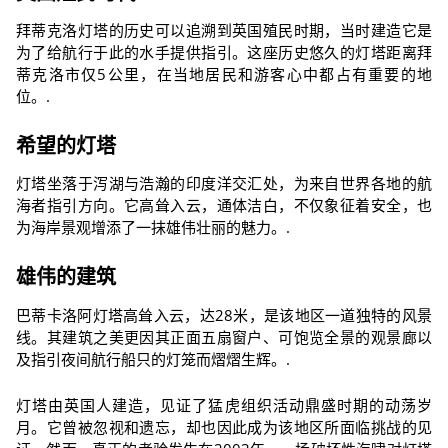
拜蒂克洛灯塔的历史可以追溯到英国殖民时期，当时建造它是
为了给航行于此的水手提供指引。这座历史悠久的灯塔距离拜
蒂克洛市仅5公里，在当地居民和游客心中都占有重要的地
位。.
希望的灯塔
灯塔坐落于泻湖与浩瀚的印度洋交汇处，为来自世界各地的航
海者指引方向。它高耸入云，通体洁白，不仅象征着安全，也
为海岸景观增添了一抹雄伟壮丽的魅力。.
雄伟的建筑
巴蒂卡洛阿灯塔高耸入云，达28米，是该地区一道独特的风景
线。其建筑之美更因其正面五扇窗户、可饱览全景的观景廊以
及指引夜间航行船只的灯笼而熠熠生辉。.
灯塔由英国人建造，见证了猛虎组织活动鼎盛时期的动荡岁
月。它曾被忽视和遗忘，却也因此成为该地区所面临挑战的见