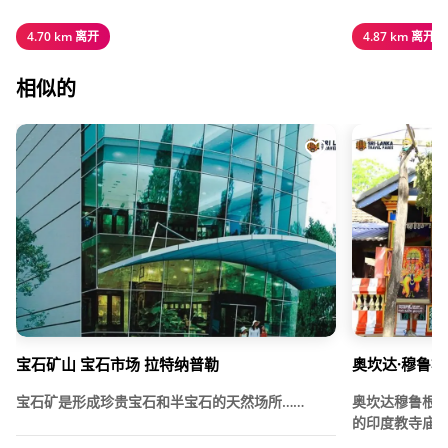
4.70 km 离开
4.87 km 离开
相似的
宝石矿山 宝石市场 拉特纳普勒
奥坎达·穆鲁根
宝石矿是形成珍贵宝石和半宝石的天然场所……
奥坎达穆鲁根
的印度教寺庙，