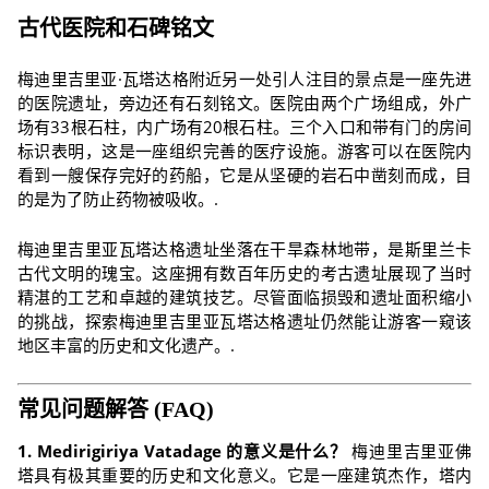
古代医院和石碑铭文
梅迪里吉里亚·瓦塔达格附近另一处引人注目的景点是一座先进
的医院遗址，旁边还有石刻铭文。医院由两个广场组成，外广
场有33根石柱，内广场有20根石柱。三个入口和带有门的房间
标识表明，这是一座组织完善的医疗设施。游客可以在医院内
看到一艘保存完好的药船，它是从坚硬的岩石中凿刻而成，目
的是为了防止药物被吸收。.
梅迪里吉里亚瓦塔达格遗址坐落在干旱森林地带，是斯里兰卡
古代文明的瑰宝。这座拥有数百年历史的考古遗址展现了当时
精湛的工艺和卓越的建筑技艺。尽管面临损毁和遗址面积缩小
的挑战，探索梅迪里吉里亚瓦塔达格遗址仍然能让游客一窥该
地区丰富的历史和文化遗产。.
常见问题解答 (FAQ)
1. Medirigiriya Vatadage 的意义是什么？
梅迪里吉里亚佛
塔具有极其重要的历史和文化意义。它是一座建筑杰作，塔内