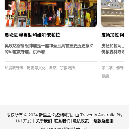
奥坎达·穆鲁根·科维尔·安帕拉
皮扬加拉·阿兰
奥坎达穆鲁根神庙是一座神圣且具有重要历史意义
皮扬加拉阿兰
的印度教寺庙，供奉着……
佛教森林寺院
印度教寺庙
历史与文化
自然
宗教场所
考古学
佛寺
健康
版权所有 © 2024 斯里兰卡旅游网页。由 Traventy Australia Pty
Ltd 开发 |
关于我们
|
联系我们
|
隐私政策
|
条款及细则