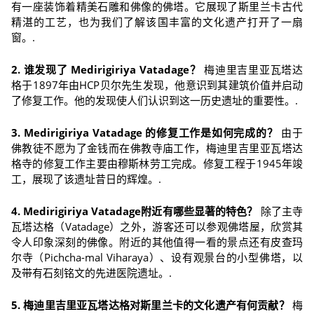
有一座装饰着精美石雕和佛像的佛塔。它展现了斯里兰卡古代
精湛的工艺，也为我们了解该国丰富的文化遗产打开了一扇
窗。.
2. 谁发现了 Medirigiriya Vatadage？
梅迪里吉里亚瓦塔达
格于1897年由HCP贝尔先生发现，他意识到其建筑价值并启动
了修复工作。他的发现使人们认识到这一历史遗址的重要性。.
3. Medirigiriya Vatadage 的修复工作是如何完成的？
由于
佛教徒不愿为了金钱而在佛教寺庙工作，梅迪里吉里亚瓦塔达
格寺的修复工作主要由穆斯林劳工完成。修复工程于1945年竣
工，展现了该遗址昔日的辉煌。.
4. Medirigiriya Vatadage附近有哪些显著的特色？
除了主寺
瓦塔达格（Vatadage）之外，游客还可以参观佛塔屋，欣赏其
令人印象深刻的佛像。附近的其他值得一看的景点还有皮查玛
尔寺（Pichcha-mal Viharaya）、设有观景台的小型佛塔，以
及带有石刻铭文的先进医院遗址。.
5. 梅迪里吉里亚瓦塔达格对斯里兰卡的文化遗产有何贡献？
梅