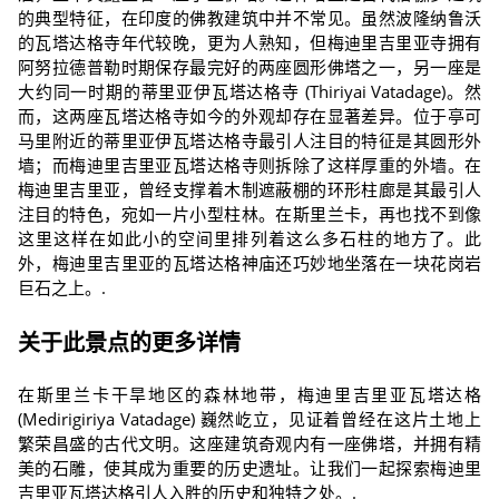
的典型特征，在印度的佛教建筑中并不常见。虽然波隆纳鲁沃
的瓦塔达格寺年代较晚，更为人熟知，但梅迪里吉里亚寺拥有
阿努拉德普勒时期保存最完好的两座圆形佛塔之一，另一座是
大约同一时期的蒂里亚伊瓦塔达格寺 (Thiriyai Vatadage)。然
而，这两座瓦塔达格寺如今的外观却存在显著差异。位于亭可
马里附近的蒂里亚伊瓦塔达格寺最引人注目的特征是其圆形外
墙；而梅迪里吉里亚瓦塔达格寺则拆除了这样厚重的外墙。在
梅迪里吉里亚，曾经支撑着木制遮蔽棚的环形柱廊是其最引人
注目的特色，宛如一片小型柱林。在斯里兰卡，再也找不到像
这里这样在如此小的空间里排列着这么多石柱的地方了。此
外，梅迪里吉里亚的瓦塔达格神庙还巧妙地坐落在一块花岗岩
巨石之上。.
关于此景点的更多详情
在斯里兰卡干旱地区的森林地带，梅迪里吉里亚瓦塔达格
(Medirigiriya Vatadage) 巍然屹立，见证着曾经在这片土地上
繁荣昌盛的古代文明。这座建筑奇观内有一座佛塔，并拥有精
美的石雕，使其成为重要的历史遗址。让我们一起探索梅迪里
吉里亚瓦塔达格引人入胜的历史和独特之处。.