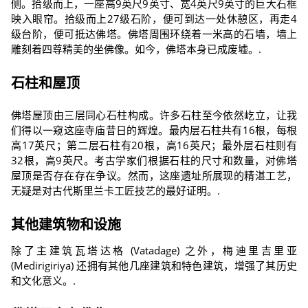
侧。拾级而上，一座高9英尺9英寸、宽4英尺9英寸的巨大石框
映入眼帘。拾级而上27级石阶，便可到达一处休憩区，再走4
级台阶，便可抵达佛塔。佛塔周围环绕着一米高的石墙，墙上
雕刻着四尊精美的坐佛像。如今，佛塔本身已成废墟。.
石柱和屋顶
佛塔屋顶由三层同心石柱构成。许多石柱至今依然屹立，让我
们得以一窥这座寺庙昔日的辉煌。最内层石柱共有16根，每根
高17英尺；第二层石柱有20根，高16英尺；最外层石柱则有
32根，高9英尺。考古学家们根据石柱的尺寸和数量，对佛塔
屋顶是否存在存在争议。然而，这座遗址所展现的精湛工艺，
无疑是对古代斯里兰卡工匠技艺的最好证明。.
其他建筑物和设施
除了主建筑瓦塔达格 (Vatadage) 之外，梅迪里吉里亚
(Medirigiriya) 还拥有其他几座建筑和特色建筑，增强了其历史
和文化意义。.