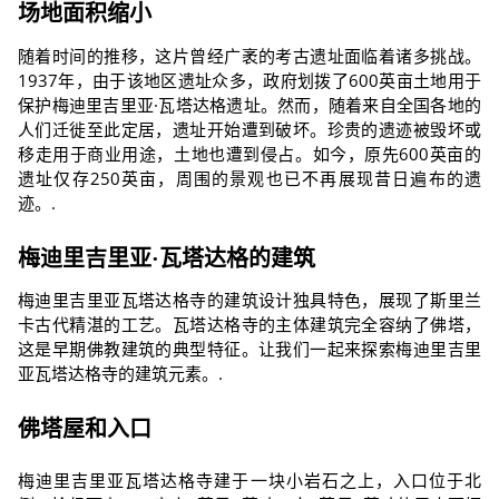
场地面积缩小
随着时间的推移，这片曾经广袤的考古遗址面临着诸多挑战。
1937年，由于该地区遗址众多，政府划拨了600英亩土地用于
保护梅迪里吉里亚·瓦塔达格遗址。然而，随着来自全国各地的
人们迁徙至此定居，遗址开始遭到破坏。珍贵的遗迹被毁坏或
移走用于商业用途，土地也遭到侵占。如今，原先600英亩的
遗址仅存250英亩，周围的景观也已不再展现昔日遍布的遗
迹。.
梅迪里吉里亚·瓦塔达格的建筑
梅迪里吉里亚瓦塔达格寺的建筑设计独具特色，展现了斯里兰
卡古代精湛的工艺。瓦塔达格寺的主体建筑完全容纳了佛塔，
这是早期佛教建筑的典型特征。让我们一起来探索梅迪里吉里
亚瓦塔达格寺的建筑元素。.
佛塔屋和入口
梅迪里吉里亚瓦塔达格寺建于一块小岩石之上，入口位于北