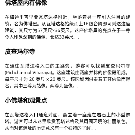
佛塔屋内有佛像
在梅迪里吉里亚瓦塔达格附近，坐落着另一座引人注目的建
筑，名为佛塔屋。从瓦塔达格拾级而上16级台阶即可到达这座
建筑，其尺寸为57英尺×36英尺。这座佛塔屋的亮点在于一尊
令人印象深刻的佛像，长达33英尺。.
皮查玛尔寺
在通往瓦塔达格入口的主路旁，游客可以找到皮查玛尔寺
(Pichcha-mal Viharaya)。这座建筑由两座并排的佛像殿组成，
每座尺寸为 20 英尺 x 20 英尺。该区域因供奉着五尊佛像而得
名，其中三尊为站像，两尊为坐像。.
小佛塔和观景点
在瓦塔达格入口通道对面，矗立着一座建在岩石上的小型佛
塔。游客可以从这里欣赏瓦塔达格及其周围环境的壮丽景色，
从而对该遗址的历史意义有一个独特的了解。.