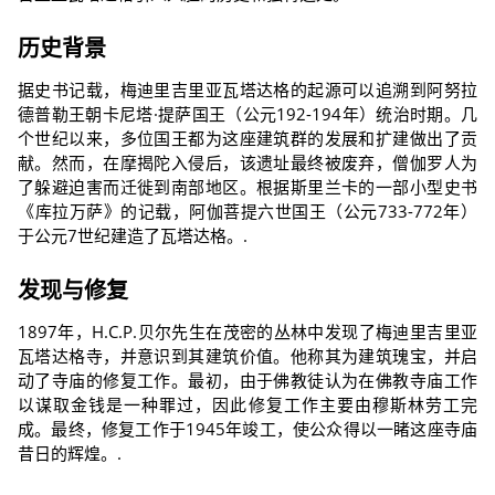
历史背景
据史书记载，梅迪里吉里亚瓦塔达格的起源可以追溯到阿努拉
德普勒王朝卡尼塔·提萨国王（公元192-194年）统治时期。几
个世纪以来，多位国王都为这座建筑群的发展和扩建做出了贡
献。然而，在摩揭陀入侵后，该遗址最终被废弃，僧伽罗人为
了躲避迫害而迁徙到南部地区。根据斯里兰卡的一部小型史书
《库拉万萨》的记载，阿伽菩提六世国王（公元733-772年）
于公元7世纪建造了瓦塔达格。.
发现与修复
1897年，H.C.P.贝尔先生在茂密的丛林中发现了梅迪里吉里亚
瓦塔达格寺，并意识到其建筑价值。他称其为建筑瑰宝，并启
动了寺庙的修复工作。最初，由于佛教徒认为在佛教寺庙工作
以谋取金钱是一种罪过，因此修复工作主要由穆斯林劳工完
成。最终，修复工作于1945年竣工，使公众得以一睹这座寺庙
昔日的辉煌。.