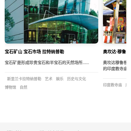
宝石矿山 宝石市场 拉特纳普勒
奥坎达·穆鲁根
宝石矿是形成珍贵宝石和半宝石的天然场所……
奥坎达穆鲁根
的印度教寺庙，
斯里兰卡拉特纳普勒
艺术
娱乐
历史与文化
印度教寺庙
历
博物馆
自然