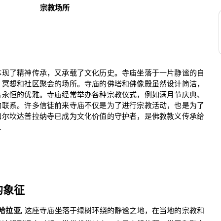
宗教场所
体现了精神传承，又承载了文化历史。寺庙坐落于一片静谧的自
、冥想和社区聚会的场所。寺庙的佛塔和佛像殿虽然设计简洁，
着永恒的优雅。寺庙经常举办各种宗教仪式，例如满月节庆典、
的联系。许多信徒前来寺庙不仅是为了进行宗教活动，也是为了
加尔坎达普拉纳寺已成为文化价值的守护者，是佛教教义传承给
.
的象征
哈拉亚
, 这座寺庙坐落于绿树环绕的静谧之地，在当地的宗教和