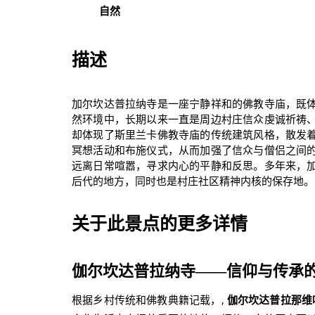
自然
描述
加尔坎达普拉纳寺是一座宁静祥和的佛教寺庙，既
然环境中，长期以来一直是周边村庄信众虔诚祈祷
却体现了斯里兰卡佛教寺庙的传统建筑风格，散发
冥想活动和布施仪式，从而加强了信众与僧侣之间
远离日常喧嚣，寻求内心的平静和反思。多年来，
后代的地方，同时也是村庄社区精神内核的保存地。
关于此景点的更多详情
伽尔坎达普拉纳寺——信仰与传承
根据乡村传统和佛教典籍记载，,
伽尔坎达普拉那维