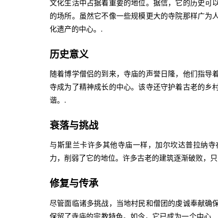
文化生活中占据着重要的地位。据信，它的历史可
的场所。虽然它不像一些规模更大的寺院那样广为
化遗产的中心。.
历史意义
随着博学僧侣的到来，寺庙的声誉日隆，他们指导
寺成为了精神成长的中心。该寺还守护着古老的乡
谐。.
衰落与挑战
与斯里兰卡许多其他寺庙一样，加尔坎达普拉纳寺
力，削弱了它的地位。许多古老的建筑逐渐破败，只
修复与传承
尽管面临诸多挑战，当地村民和僧团的虔诚奉献确
保留了寺庙的宗教特色。如今，它已成为一个中心…