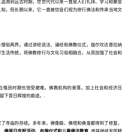
以追溯到远古时期，世世代代以来一直是人们礼拜、学习和聚会
人知，但长期以来，它一直被信徒们视为修行佛法和传承当地文
着僧俗两界。通过讲经说法、诵经和佛教仪式，伽尔坎达普拉纳
村生活传统，将佛教修行与文化习俗相融合，从而加强了社会和
在殖民时期也饱受磨难。佛教机构的衰落，加上社会和经济压
留下昔日辉煌的痕迹。.
保了寺庙的存续。多年来，佛像殿、佛塔和佛龛都得到了修复，
…
佛诞日庆祝活动、布施仪式和儿童佛法教育
, 使其继续发挥精