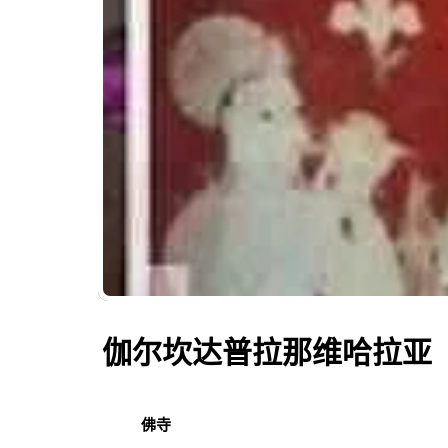
伽尔坎达普拉那维哈拉亚
佛寺